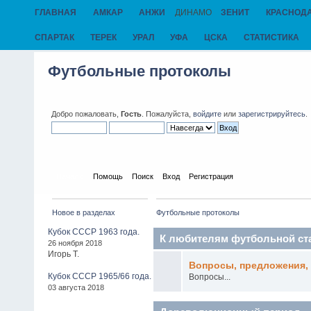
ГЛАВНАЯ
АМКАР
АНЖИ
ДИНАМО
ЗЕНИТ
КРАСНОД
СПАРТАК
ТЕРЕК
УРАЛ
УФА
ЦСКА
СТАТИСТИКА
Футбольные протоколы
Добро пожаловать,
Гость
. Пожалуйста,
войдите
или
зарегистрируйтесь
.
Начало
Помощь
Поиск
Вход
Регистрация
Новое в разделах
Футбольные протоколы
Кубок СССР 1963 года.
К любителям футбольной ст
26 ноября 2018
Игорь Т.
Вопросы, предложения, 
Кубок СССР 1965/66 года.
Вопросы...
03 августа 2018