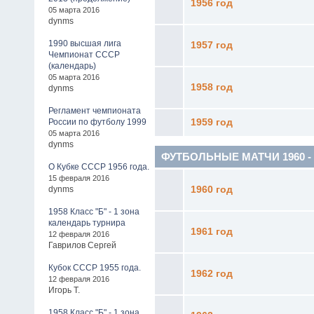
1956 год
05 марта 2016
dynms
1990 высшая лига
1957 год
Чемпионат СССР
(календарь)
05 марта 2016
1958 год
dynms
Регламент чемпионата
России по футболу 1999
1959 год
05 марта 2016
dynms
ФУТБОЛЬНЫЕ МАТЧИ 1960 - 19
О Кубке СССР 1956 года.
15 февраля 2016
dynms
1960 год
1958 Класс "Б" - 1 зона
календарь турнира
1961 год
12 февраля 2016
Гаврилов Сергей
Кубок СССР 1955 года.
1962 год
12 февраля 2016
Игорь Т.
1958 Класс "Б" - 1 зона