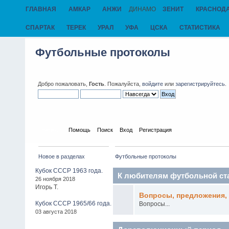
ГЛАВНАЯ
АМКАР
АНЖИ
ДИНАМО
ЗЕНИТ
КРАСНОД
СПАРТАК
ТЕРЕК
УРАЛ
УФА
ЦСКА
СТАТИСТИКА
Футбольные протоколы
Добро пожаловать,
Гость
. Пожалуйста,
войдите
или
зарегистрируйтесь
.
Начало
Помощь
Поиск
Вход
Регистрация
Новое в разделах
Футбольные протоколы
Кубок СССР 1963 года.
К любителям футбольной ст
26 ноября 2018
Игорь Т.
Вопросы, предложения, 
Кубок СССР 1965/66 года.
Вопросы...
03 августа 2018