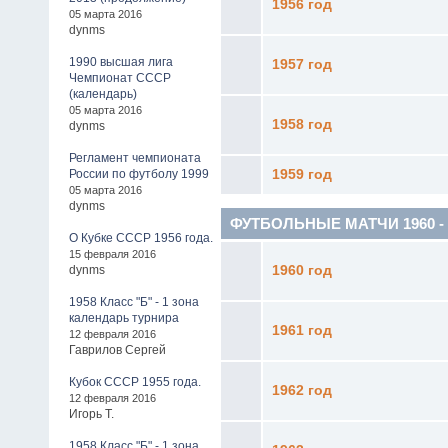
1956 год
05 марта 2016
dynms
1990 высшая лига
1957 год
Чемпионат СССР
(календарь)
05 марта 2016
1958 год
dynms
Регламент чемпионата
России по футболу 1999
1959 год
05 марта 2016
dynms
ФУТБОЛЬНЫЕ МАТЧИ 1960 - 19
О Кубке СССР 1956 года.
15 февраля 2016
dynms
1960 год
1958 Класс "Б" - 1 зона
календарь турнира
1961 год
12 февраля 2016
Гаврилов Сергей
Кубок СССР 1955 года.
1962 год
12 февраля 2016
Игорь Т.
1958 Класс "Б" - 1 зона