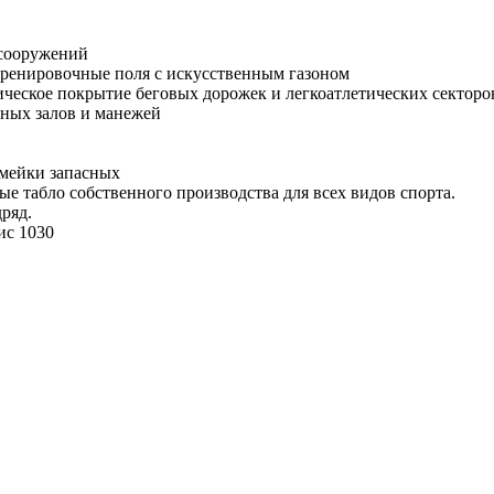
 сооружений
тренировочные поля с искусственным газоном
ическое покрытие беговых дорожек и легкоатлетических секторо
вных залов и манежей
амейки запасных
ые табло собственного производства для всех видов спорта.
ряд.
ис 1030