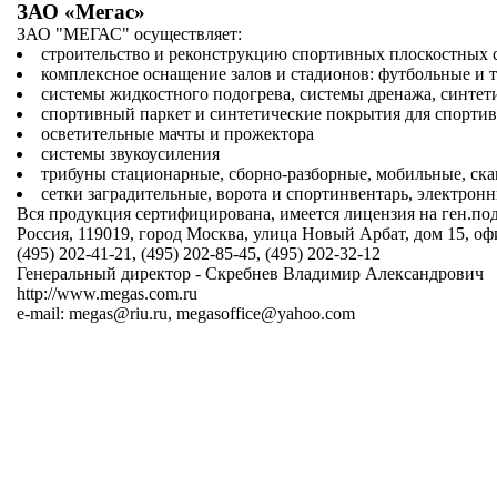
ЗАО «Мегас»
ЗАО "МЕГАС" осуществляет:
строительство и реконструкцию спортивных плоскостных
комплексное оснащение залов и стадионов: футбольные и 
системы жидкостного подогрева, системы дренажа, синтет
спортивный паркет и синтетические покрытия для спорти
осветительные мачты и прожектора
системы звукоусиления
трибуны стационарные, сборно-разборные, мобильные, ск
сетки заградительные, ворота и спортинвентарь, электронн
Вся продукция сертифицирована, имеется лицензия на ген.под
Россия, 119019, город Москва, улица Новый Арбат, дом 15, оф
(495) 202-41-21, (495) 202-85-45, (495) 202-32-12
Генеральный директор - Скребнев Владимир Александрович
http://www.megas.com.ru
e-mail:
megas@riu.ru
,
megasoffice@yahoo.com