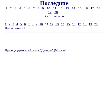
Последние
1
2
3
4
5
6
7
8
9
10
11
12
13
14
15
16
17
18
19
20
Всего: записей.
1
2
3
4
5
6
7
8
9
10
11
12
13
14
15
16
17
18
19
20
Всего: записей.
При поддержке сайта ФК "Динамо" (Москва)