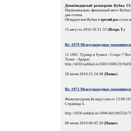
Девятнадцатый розыгрыш Кубка С
Первоначально финальный матч Кубка 
два сезона.
Обладателем Кубка в
третий раз
стало
15 августа 2016 19:21:33 (
Игорь Т.
)
Re: 1979 Международные товарищески
11.1991. Турнир в Тунисе - Coupe 7 No
Тунис - Арарат.
http://s018.radikal.ru/i503/1606/2f/16d
28 июня 2016 21:24:48 (
Пацко
)
Re: 1971 Международные товарищески
Физкультурник Белоруссии от 13.08.19
Страница 4.
http://i056.radikal.ru/1606/4d/c96533e7
09 июня 2016 00:45:50 (
Пацко
)