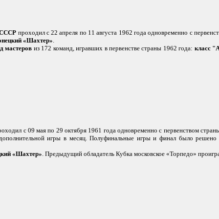
 СССР
проходил с 22 апреля по 11 августа 1962 года одновременно с первенс
онецкий «Шахтер»
.
нд мастеров
из 172 команд, игравших в первенстве страны 1962 года:
класс "
оходил с 09 мая по 29 октября 1961 года одновременно с первенством страны
дополнительной игры в месяц. Полуфинальные игры и финал было решено
цкий «Шахтер»
. Предыдущий обладатель Кубка московское «Торпедо» проигра