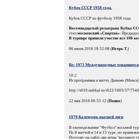
Кубок СССР 1958 года.
Кубок СССР по футболу 1958 года.
Восемнадцатый розыгрыш Кубка С
стал
московский «Спартак»
. Предыду
В турнире приняли участие все 106 к
06 июня 2016 18:52:08 (
Игорь Т.
)
Re: 1971 Международные товарищески
10:2
Из программки к матчу Динамо (Минск) 
http://s019.radikal.ru/i622/1605/37/75
22 мая 2016 06:53:12 (
Пацко
)
1979 Календарь высшей лиги
В еженедельнике "Футбол" восьмой тур
По 8 матчей в 14 и 15 туре, но правиль
Поэтому на сайте две игры "восьмого ту