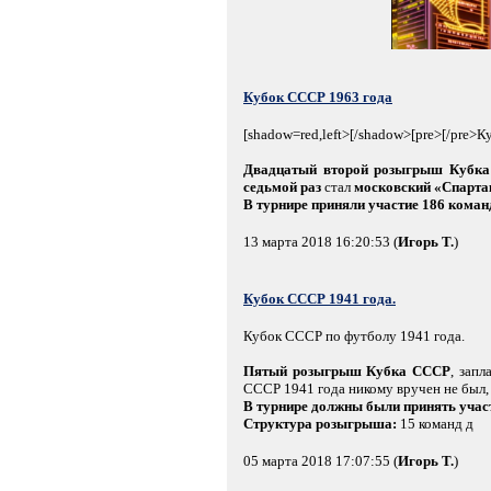
Кубок СССР 1963 года
[shadow=red,left>[/shadow>[pre>[/pre>
Двадцатый второй розыгрыш Кубк
седьмой раз
стал
московский «Спарта
В турнире приняли участие 186 коман
13 марта 2018 16:20:53 (
Игорь Т.
)
Кубок СССР 1941 года.
Кубок СССР по футболу 1941 года.
Пятый розыгрыш Кубка СССР
, зап
СССР 1941 года никому вручен не был,
В турнире должны были принять учас
Структура розыгрыша:
15 команд д
05 марта 2018 17:07:55 (
Игорь Т.
)