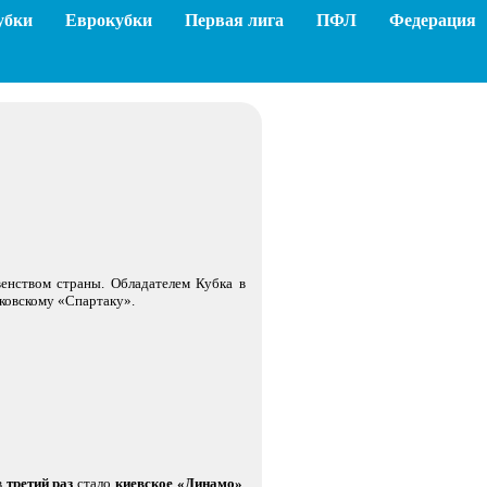
убки
Еврокубки
Первая лига
ПФЛ
Федерация
енством страны. Обладателем Кубка в
ковскому «Спартаку».
в
третий раз
стало
киевское «Динамо»
.