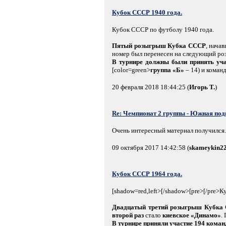
Кубок СССР 1940 года.
Кубок СССР по футболу 1940 года.
Пятый розыгрыш Кубка СССР
, нача
номер был перенесен на следующий ро
В турнире должны были принять уча
[color=green>
группа «Б»
– 14) и коман
20 февраля 2018 18:44:25 (
Игорь Т.
)
Re: Чемпионат 2 группы - Южная под
Очень интересный материал получился.
09 октября 2017 14:42:58 (
skameykin2
Кубок СССР 1964 года.
[shadow=red,left>[/shadow>[pre>[/pre>
Двадцатый третий розыгрыш Кубка
второй раз
стало
киевское «Динамо»
.
В турнире приняли участие 194 кома