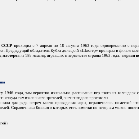
а СССР
проходил с 7 апреля по 10 августа 1963 года одновременно с перв
к»
. Предыдущий обладатель Кубка донецкий «Шахтер» проиграл в финале мос
д мастеров
из 189 команд, игравших в первенстве страны 1963 года:
первая п
ппа
у 1946 года, там вероятно изначально расписание игр взято из календаря с
ять откуда там взяли число зрителей, значит видели протоколы.
чнили для ряда встреч место проведения игры, ограничились пометкой чт
ителей. Справочники Кошеля в которых есть пометки по которым можно понять
гей
)