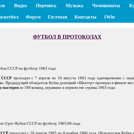
ло
Видео
Перепись
Музыка
Чемпионаты
К
аскетбол
Форум
Гостевая
Контакты
1Win
ФУТБОЛ В ПРОТОКОЛАХ
Кубок СССР по футболу 1963 года.
а СССР
проходил с 7 апреля по 10 августа 1963 года одновременно с перв
к»
. Предыдущий обладатель Кубка донецкий «Шахтер» проиграл в финале мос
д мастеров
из 189 команд, игравших в первенстве страны 1963 года:
[pre>[/pre>Кубок СССР по футболу 1965/66 года.
СССР
проходил с 18 апреля 1965 по 8 ноября 1966 года. Обладателем Кубка 