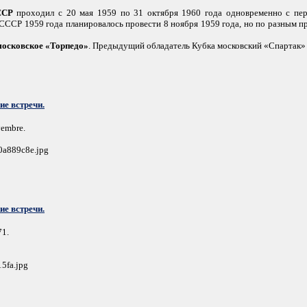
ССР
проходил с 20 мая 1959 по 31 октября 1960 года одновременно с пер
СССР 1959 года планировалось провести 8 ноября 1959 года, но по разным п
московское «Торпедо»
. Предыдущий обладатель Кубка московский «Спартак» 
е встречи.
vembre.
50a889c8e.jpg
е встречи.
71.
15fa.jpg