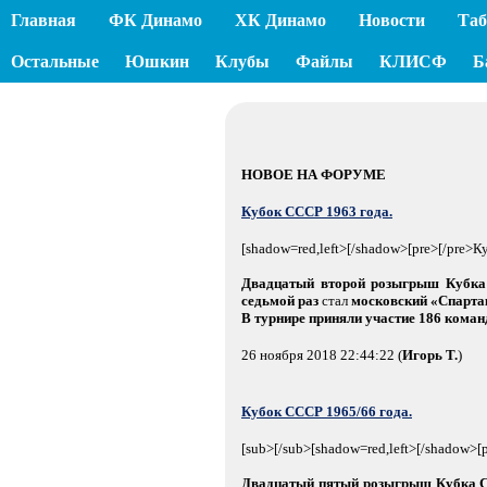
Главная
ФК Динамо
ХК Динамо
Новости
Таб
Остальные
Юшкин
Клубы
Файлы
КЛИСФ
Б
НОВОЕ НА ФОРУМЕ
Кубок СССР 1963 года.
[shadow=red,left>[/shadow>[pre>[/pre>
Двадцатый второй розыгрыш Кубк
седьмой раз
стал
московский «Спарта
В турнире приняли участие 186 коман
26 ноября 2018 22:44:22 (
Игорь Т.
)
Кубок СССР 1965/66 года.
[sub>[/sub>[shadow=red,left>[/shadow>
Двадцатый пятый розыгрыш Кубка 