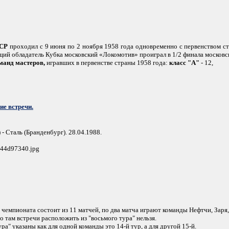
ССР
проходил с 9 июня по 2 ноября 1958 года одновременно с первенством с
щий обладатель Кубка московский «Локомотив» проиграл в 1/2 финала московс
оманд мастеров,
игравших в первенстве страны 1958 года:
класс "А"
- 12,
е встречи.
- Сталь (Бранденбург). 28.04.1988.
4d44d97340.jpg
 чемпионата состоит из 11 матчей, по два матча играют команды Нефтчи, Заря
но там встречи расположить из "восьмого тура" нельзя.
ра" указаны как для одной команды это 14-й тур, а для другой 15-й.