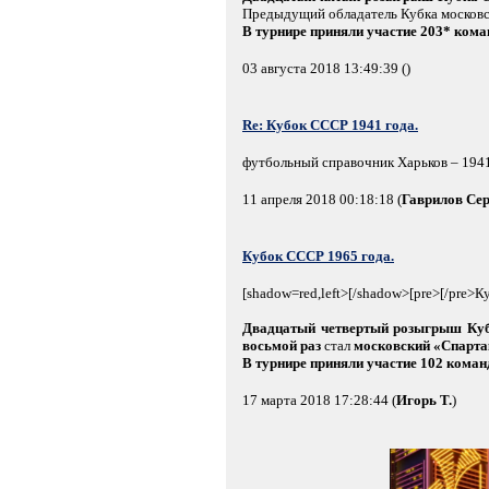
Предыдущий обладатель Кубка московск
В турнире приняли участие 203* ком
03 августа 2018 13:49:39 (
)
Re: Кубок СССР 1941 года.
футбольный справочник Харьков – 1941
11 апреля 2018 00:18:18 (
Гаврилов Сер
Кубок СССР 1965 года.
[shadow=red,left>[/shadow>[pre>[/pre>
Двадцатый четвертый розыгрыш Ку
восьмой раз
стал
московский «Спарта
В турнире приняли участие 102 кома
17 марта 2018 17:28:44 (
Игорь Т.
)