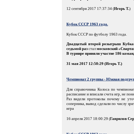
12 сентября 2017 17:37:34 (
Игорь Т.
)
Кубок СССР 1963 года.
Кубок СССР по футболу 1963 года.
Двадцатый второй розыгрыш Кубк
седьмой раз
стал
московский «Спарта
В турнире приняли участие 186 коман
31 мая 2017 12:58:29 (Игорь Т.)
Чемпионат 2 группы - Южная подгру
Для справочника Колоса по чемпионат
расписание и вписали счета игр, не пон
Раз видели протоколы почему не уто
соперника, вывод сделали по числу зр
игра
16 апреля 2017 18:00:29 (
Гаврилов Сер