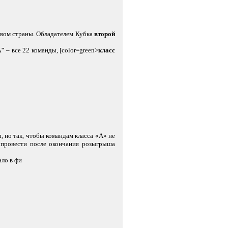
твом страны. Обладателем Кубка
второй
А"
– все 22 команды, [color=green>
класс
, но так, чтобы командам класса «А» не
 провести после окончания розыгрыша
ло в фи