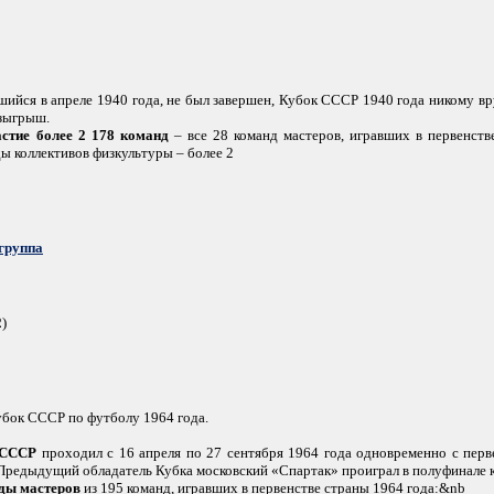
вшийся в апреле 1940 года, не был завершен, Кубок СССР 1940 года никому в
зыгрыш.
стие более 2 178 команд
– все 28 команд мастеров, игравших в первенств
ды коллективов физкультуры – более 2
группа
2
)
Кубок СССР по футболу 1964 года.
 СССР
проходил с 16 апреля по 27 сентября 1964 года одновременно с перв
 Предыдущий обладатель Кубка московский «Спартак» проиграл в полуфинале 
нды мастеров
из 195 команд, игравших в первенстве страны 1964 года:&nb