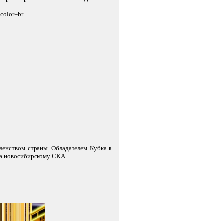
color=br
венством страны. Обладателем Кубка в
ла новосибирскому СКА.