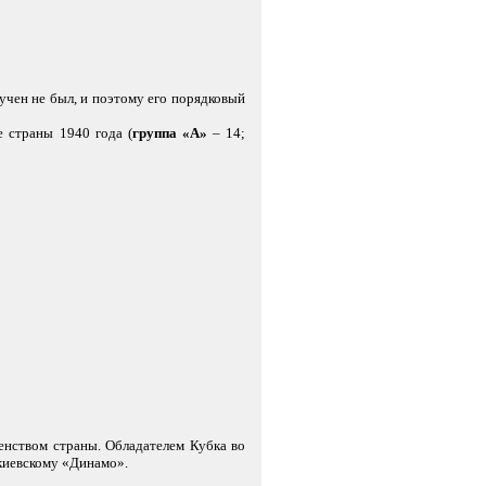
ручен не был, и поэтому его порядковый
е страны 1940 года (
группа «А»
– 14;
енством страны. Обладателем Кубка во
киевскому «Динамо».