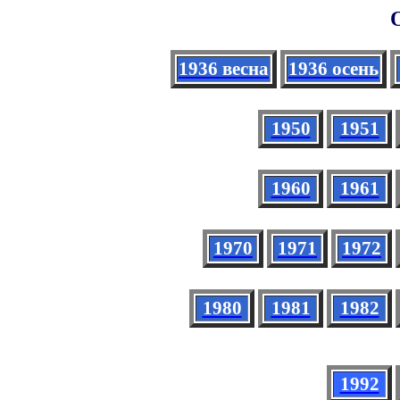
1936 весна
1936 осень
1950
1951
1960
1961
1970
1971
1972
1980
1981
1982
1992