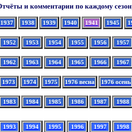
Отчёты и комментарии по каждому сезон
1937
1938
1939
1940
1941
1945
1
1952
1953
1954
1955
1956
1957
1962
1963
1964
1965
1966
1967
1973
1974
1975
1976 весна
1976 осень
1983
1984
1985
1986
1987
1988
1993
1994
1995
1996
1997
1998