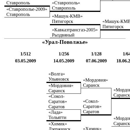
Ставрополь
«Ставрополь»
Ставрополь
«Ставрополье-2009»
Ставрополь
«Машук-КМВ»
Пятигорск
«Машук-КМ
Пятигорск
«Кавказтрансгаз-2005»
Рыздвяный
«Урал-Поволжье»
1/512
1/256
1/128
1/6
03.05.2009
14.05.2009
07.06.2009
18.06.
«Волга»
Ульяновск
«Мордовия»
Саранск
«Мордовия»
«Мордо
Саранск
Саранс
«Сокол-
«Сокол-
Саратов»
Саратов»
Саратов
Саратов
«Лада»
Тольятти
«Мордо
Саранс
«Химик»
«Химик»
Дзержинск