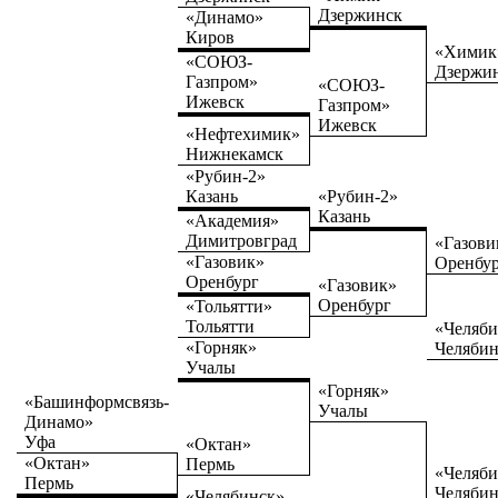
Дзержинск
«Динамо»
Киров
«Химик
«СОЮЗ-
Дзержи
Газпром»
«СОЮЗ-
Ижевск
Газпром»
Ижевск
«Нефтехимик»
Нижнекамск
«Рубин-2»
Казань
«Рубин-2»
Казань
«Академия»
Димитровград
«Газови
«Газовик»
Оренбу
Оренбург
«Газовик»
Оренбург
«Тольятти»
Тольятти
«Челяби
«Горняк»
Челяби
Учалы
«Горняк»
«Башинформсвязь-
Учалы
Динамо»
Уфа
«Октан»
«Октан»
Пермь
«Челяби
Пермь
Челяби
«Челябинск»