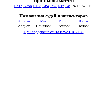
Протоколы матчей
1/512
1/256
1/128
1/64
1/32
1/16
1/8
1/4
1/2
Финал
Назначения судей и инспекторов
Апрель
Май
Июнь
Июль
Август
Сентябрь
Октябрь
Ноябрь
При поддержке сайта KWADRA.RU