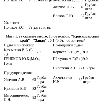
Поляков Р.С.
9
Грубая игра
Жуковский Д.Ю.
8
Нед.пов.
Грубая
Жирков Ю.В.
40
игра
Грубая
Волков С.Ю.
87
игра
Удаления
Поляков Р.С.
89
2ж гр.игра
Матч 1,
за седьмое место
, 13-ое ноября,
"Краснодарский
край" - "Запад"
,
0-1
(0-0), 400 зрителей
Судья и инспектор
Помощники судьи
Казьменко В.А.(Р/
7.5
Корнеев А.В.(Рз.)
8.0
Д)
ГРИБКОВ Ю.Б.(М.О.)
Шатунов А.Г.(Ек.)
9.0
Голы
Сироткин А.Г.
72
С игры
Предупреждения
Грубая
Ахметзянов
Грубая
Ушенин А.В.
65
35
игра
И.Р.
игра
Грубая
Кузнецов В.П.
82
игра
Мирошниченко
Грубая
83
С.Н.
игра