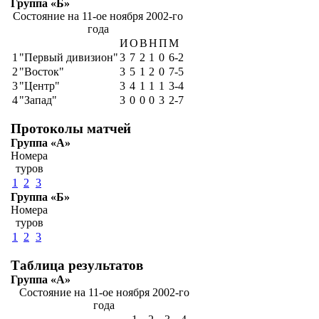
Группа «Б»
Состояние на 11-ое ноября 2002-го
года
И
О
В
Н
П
М
1
"Первый дивизион"
3
7
2
1
0
6-2
2
"Восток"
3
5
1
2
0
7-5
3
"Центр"
3
4
1
1
1
3-4
4
"Запад"
3
0
0
0
3
2-7
Протоколы матчей
Группа «А»
Номера
туров
1
2
3
Группа «Б»
Номера
туров
1
2
3
Таблица результатов
Группа «А»
Состояние на 11-ое ноября 2002-го
года