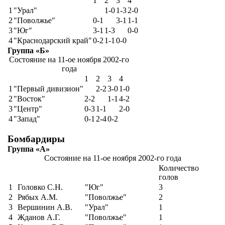
1
2
3
4
1
"Урал"
1-0
1-3
2-0
2
"Поволжье"
0-1
3-1
1-1
3
"Юг"
3-1
1-3
0-0
4
"Краснодарский край"
0-2
1-1
0-0
Группа «Б»
Состояние на 11-ое ноября 2002-го
года
1
2
3
4
1
"Первый дивизион"
2-2
3-0
1-0
2
"Восток"
2-2
1-1
4-2
3
"Центр"
0-3
1-1
2-0
4
"Запад"
0-1
2-4
0-2
Бомбардиры
Группа «А»
Состояние на 11-ое ноября 2002-го года
Количество
голов
1
Головко С.Н.
"Юг"
3
2
Рябых А.М.
"Поволжье"
2
3
Вершинин А.В.
"Урал"
1
4
Жданов А.Г.
"Поволжье"
1