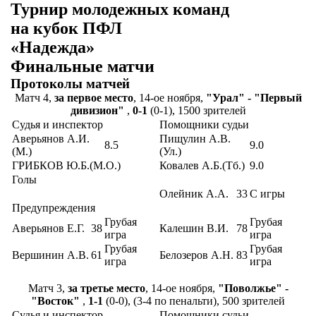
Турнир молодежных команд
на кубок ПФЛ
«Надежда»
Финальные матчи
Протоколы матчей
Матч 4,
за первое место
, 14-ое ноября,
"Урал" - "Первый
дивизион"
,
0-1
(0-1), 1500 зрителей
Судья и инспектор
Помощники судьи
Аверьянов А.И.
Пищулин А.В.
8.5
9.0
(М.)
(Ул.)
ГРИБКОВ Ю.Б.(М.О.)
Ковалев А.Б.(Тб.)
9.0
Голы
Олейник А.А.
33
С игры
Предупреждения
Грубая
Грубая
Аверьянов Е.Г.
38
Калешин В.И.
78
игра
игра
Грубая
Грубая
Вершинин А.В.
61
Белозеров А.Н.
83
игра
игра
Матч 3,
за третье место
, 14-ое ноября,
"Поволжье" -
"Восток"
,
1-1
(0-0), (3-4 по пенальти), 500 зрителей
Судья и инспектор
Помощники судьи