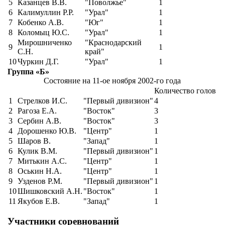
5
Казанцев В.В.
"Поволжье"
1
6
Калимуллин Р.Р.
"Урал"
1
7
Кобенко А.В.
"Юг"
1
8
Коломыц Ю.С.
"Урал"
1
Мирошниченко
"Краснодарский
9
1
С.Н.
край"
10
Чуркин Д.Г.
"Урал"
1
Группа «Б»
Состояние на 11-ое ноября 2002-го года
Количество голов
1
Стрелков И.С.
"Первый дивизион"
4
2
Рагоза Е.А.
"Восток"
3
3
Сербин А.В.
"Восток"
3
4
Дорошенко Ю.В.
"Центр"
1
5
Шаров В.
"Запад"
1
6
Кулик В.М.
"Первый дивизион"
1
7
Митькин А.С.
"Центр"
1
8
Оськин Н.А.
"Центр"
1
9
Узденов Р.М.
"Первый дивизион"
1
10
Шишковский А.Н.
"Восток"
1
11
Якубов Е.В.
"Запад"
1
Участники соревнований