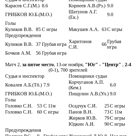
Карасев С.Г.(М.)
8.6
Корнеев А.В.(Рз.)
9.0
Шатунов А.Г.
ГРИБКОВ Ю.Б.(М.О.)
9.0
(Ек.)
Голы
Куликов В.В.
85
С игры
Макушев А.А.
63
С игры
Предупреждения
Харитонов
Грубая
Куликов В.В.
37
Грубая игра
66
С.И.
игра
Бочков А.М.
56
Грубая игра
Матч 2,
за пятое место
, 13-ое ноября,
"Юг" - "Центр"
,
2-4
(0-1), 700 зрителей
Судья и инспектор
Помощники судьи
Корчуганов А.П.
Ковалев А.Б.(Тб.)
7.9
6.0
(Кем.)
ГРИБКОВ Ю.Б.(М.О.)
Пищулин А.В.(Ул.)
9.0
Голы
Головко С.Н.
53
С 11м
Осадчук С.И.
25
С игры
Головко С.Н.
60
С игры
Панов В.Н.
73
С 11м
Жирков Ю.В.
79
С игры
Юдкин А.И.
90
С игры
Предупреждения