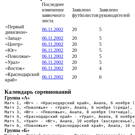
Последнее
изменение
Заявлено
Заявлено
заявочного
футболистов
руководителей
листа
«Первый
06.11.2002
20
5
дивизион»
«Запад»
06.11.2002
20
5
«Центр»
06.11.2002
20
5
«Юг»
06.11.2002
20
5
«Поволжье»
06.11.2002
20
5
«Урал»
06.11.2002
20
5
«Восток»
06.11.2002
20
4
«Краснодарский
06.11.2002
20
6
край»
Календарь соревнований
Группа «А»
Матч 1, «Юг» - «Краснодарский край», Анапа, 6 ноября (
Матч 2, «Поволжье» - «Урал», Анапа, 6 ноября (среда), 1
Матч 3, «Юг» - «Поволжье», Анапа, 8 ноября (пятница), 1
Матч 4, «Краснодарский край» - «Урал», Анапа, 8 ноября
Матч 5, «Урал» - «Юг», Анапа, 10 ноября (воскресенье), 
Группа «Б»