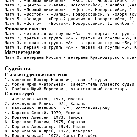
Матч 1, «Первый дивизион» - «Восток», Новороссийск, 7 
Матч 2, «Центр» - «Запад», Новороссийск, 7 ноября (чет
Матч 3, «Первый дивизион» - «Центр», Новороссийск, 9 н
Матч 4, «Восток» - «Запад», Новороссийск, 9 ноября (су
Матч 5, «Запад» - «Первый дивизион», Новороссийск, 11 
Финальные матчи
Матч 1, четвёртая из группы «А» - четвёртая из группы 
Матч 2, третья из группы «А» - третья из группы «Б», К
Матч 3, вторая из группы «А» - вторая из группы «Б», К
Матч ветеранов
Судейство
Главная судейская коллегия
1. Филиппов Виктор Иванович, главный судья

2. Фокин Юрий Анатольевич, заместитель главного судьи

Список судей
1. Аверьянов Антон, 1973, Москва

2. Ахмадуллин Радик, 1972, Казань

3. Казьменко Владимир, 1975, Ростов-на-Дону

4. Карасев Сергей, 1979, Москва

5. Ковалев Алексей, 1973, Тамбов

6. Корешков Максим, 1975, Саратов

7. Корнеев Александр, 1974, Рязань

8. Корчуганов Андрей, 1972, Кемерово

9. Перов Алексей, 1972, Санкт-Петербург
