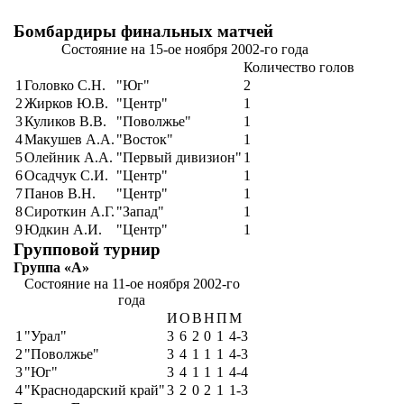
Бомбардиры финальных матчей
Состояние на 15-ое ноября 2002-го года
Количество голов
1
Головко С.Н.
"Юг"
2
2
Жирков Ю.В.
"Центр"
1
3
Куликов В.В.
"Поволжье"
1
4
Макушев А.А.
"Восток"
1
5
Олейник А.А.
"Первый дивизион"
1
6
Осадчук С.И.
"Центр"
1
7
Панов В.Н.
"Центр"
1
8
Сироткин А.Г.
"Запад"
1
9
Юдкин А.И.
"Центр"
1
Групповой турнир
Группа «А»
Состояние на 11-ое ноября 2002-го
года
И
О
В
Н
П
М
1
"Урал"
3
6
2
0
1
4-3
2
"Поволжье"
3
4
1
1
1
4-3
3
"Юг"
3
4
1
1
1
4-4
4
"Краснодарский край"
3
2
0
2
1
1-3