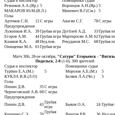
Судья и инспектор
Помощники судьи
Резников А.А.(Яр.)
5
Воронцов А.Н.(Яр.)
5
МАКАРОВ Ю.М.(В.Л.)
Миневич В.Г.(См.)
5
Голы
Артемов С.Н.
12
С игры
Авагян С.Г.
78
С игры
Предупреждения
Лужников И.А.
39
Грубая игра
Дугблей А.Д.
33
Грубая и
Егоров А.М.
44
Грубая игра
Мартиросян А.М.
62
Грубая и
Казаков К.А.
48
Нед.пов.
Рекуданов М.С.
68
Грубая и
Онищенко М.А.
63
Грубая игра
Матч 306, 28-ое октября,
"Сатурн" Егорьевск - "Витязь
Подольск
,
2-0
(1-0), 300 зрителей
Судья и инспектор
Помощники судьи
Турбин Е.А.(М.)
5
Морозов А.Е.(М.)
5
КУКЛА В.В.(Л.О)
Беляев Л.А.(Чп.)
5
Голы
Пинин Д.В.
35
С игры
Черниговский А.В.
68
С игры
Предупреждения
Грубая
Пинин Д.В.
43
Быков О.А.
24
Грубая 
игра
Грубая
Кищенко С.Э.
70
Винтов Р.В.
36
Нед.по