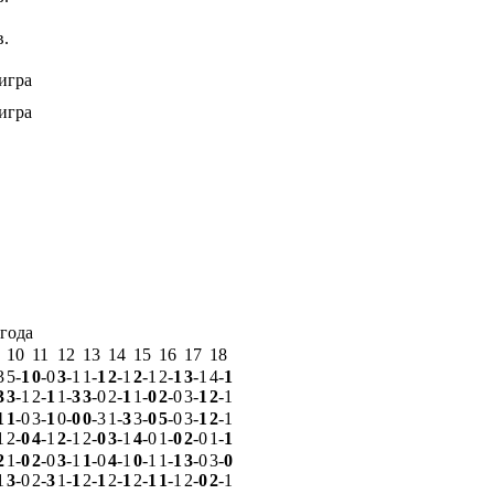
в.
игра
игра
 года
10
11
12
13
14
15
16
17
18
3
5-
1
0
-0
3
-1
1-
1
2
-1
2
-1
2-
1
3
-1
4-
1
3
3
-1
2-
1
1-
3
3
-0
2-
1
1-
0
2
-0
3-
1
2
-1
1
1
-0
3-
1
0-
0
0
-3
1-
3
3-
0
5
-0
3-
1
2
-1
1
2-
0
4
-1
2
-1
2-
0
3
-1
4
-0
1-
0
2
-0
1-
1
2
1-
0
2
-0
3
-1
1
-0
4
-1
0
-1
1-
1
3
-0
3-
0
1
3
-0
2-
3
1-
1
2-
1
2-
1
2-
1
1
-1
2-
0
2
-1