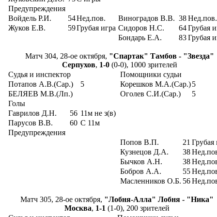
Предупреждения
Войдель Р.И.
54
Нед.пов.
Виноградов В.В.
38
Нед.пов.
Жуков Е.В.
59
Грубая игра
Сидоров Н.С.
64
Грубая и
Бондарь Е.А.
83
Грубая и
Матч 304, 28-ое октября,
"Спартак" Тамбов - "Звезда"
Серпухов
,
1-0
(0-0), 1000 зрителей
Судья и инспектор
Помощники судьи
Потапов А.В.(Сар.)
5
Корешков М.А.(Сар.)
5
БЕЛЯЕВ М.В.(Лп.)
Оголев С.И.(Сар.)
5
Голы
Гаврилов Д.Н.
56
11м не з(в)
Парусов В.В.
60
С 11м
Предупреждения
Попов В.П.
21
Грубая 
Кузнецов Д.А.
38
Нед.по
Бычков А.Н.
38
Нед.по
Бобров А.А.
55
Нед.по
Масленников О.Б.
56
Нед.по
Матч 305, 28-ое октября,
"Лобня-Алла" Лобня - "Ника"
Москва
,
1-1
(1-0), 200 зрителей