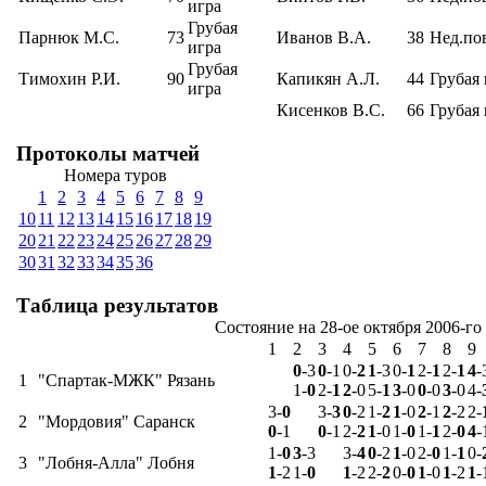
игра
Грубая
Парнюк М.С.
73
Иванов В.А.
38
Нед.по
игра
Грубая
Тимохин Р.И.
90
Капикян А.Л.
44
Грубая 
игра
Кисенков В.С.
66
Грубая 
Протоколы матчей
Номера туров
1
2
3
4
5
6
7
8
9
10
11
12
13
14
15
16
17
18
19
20
21
22
23
24
25
26
27
28
29
30
31
32
33
34
35
36
Таблица результатов
Состояние на 28-ое октября 2006-го
1
2
3
4
5
6
7
8
9
0
-3
0
-1
0-
2
1
-3
0-
1
2-
1
2-
1
4
-
1
"Спартак-МЖК" Рязань
1-
0
2-
1
2
-0
5-
1
3
-0
0
-0
3
-0
4-
3-
0
3-
3
0
-2
1-
2
1
-0
2
-1
2
-2
2-
2
"Мордовия" Саранск
0
-1
0
-1
2-
2
1
-0
1-
0
1-
1
2-
0
4
-
1-
0
3
-3
3-
4
0
-2
1
-0
2-
0
1-
1
0-
3
"Лобня-Алла" Лобня
1
-2
1-
0
1
-2
2-
2
0-
0
1
-0
1
-2
1
-