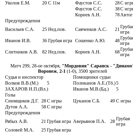
Уколов Е.М.
20
С 11м
Фаустов С.С.
28
С игр
Фаустов С.С.
38
С игр
Корнев А.Н.
78
Автог
Предупреждения
Груба
Васильев С.А.
25
Нед.пов.
Савченков А.С.
21
игра
Груба
Иванов И.В.
36
Грубая игра
Сошенко А.Ю.
48
игра
Груба
Слитников А.В.
82
Нед.пов.
Корнев А.Н.
68
игра
Матч 299, 28-ое октября,
"Мордовия" Саранск - "Динамо
Воронеж
,
2-1
(1-0), 3500 зрителей
Судья и инспектор
Помощники судьи
Волков В.В.(М.)
5
Поликанов А.Е.(Тб.)
5
ЗАХАРОВ Н.П.(Вл.)
Иванов М.В.(Бд.)
5
Голы
Снимщиков Д.Г.
28
С игры
Цуканов С.Б.
49
С игры
Дутов А.А.
58
С игры
Предупреждения
Грубая
Рябых А.В.
21
Грубая игра
Аверьянов П.А.
28
игра
Соловей М.А.
25
Грубая игра