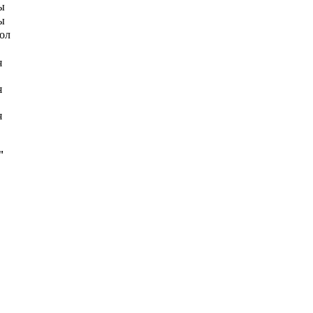
ы
ы
ол
я
я
я
"