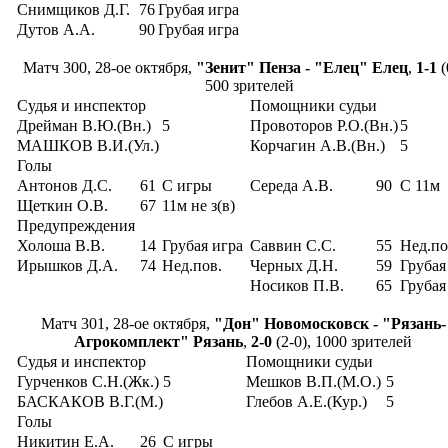
Снимщиков Д.Г.
76
Грубая игра
Дутов А.А.
90
Грубая игра
Матч 300, 28-ое октября,
"Зенит" Пенза - "Елец" Елец
,
1-1
(
500 зрителей
Судья и инспектор
Помощники судьи
Дрейман В.Ю.(Вн.)
5
Провоторов Р.О.(Вн.)
5
МАШКОВ В.И.(Ул.)
Корчагин А.В.(Вн.)
5
Голы
Антонов Д.С.
61
С игры
Середа А.В.
90
С 11м
Щеткин О.В.
67
11м не з(в)
Предупреждения
Холоша В.В.
14
Грубая игра
Саввин С.С.
55
Нед.по
Ирышков Д.А.
74
Нед.пов.
Черных Д.Н.
59
Грубая
Носиков П.В.
65
Грубая
Матч 301, 28-ое октября,
"Дон" Новомосковск - "Рязань-
Агрокомплект" Рязань
,
2-0
(2-0), 1000 зрителей
Судья и инспектор
Помощники судьи
Гурченков С.Н.(Жк.)
5
Мешков В.П.(М.О.)
5
БАСКАКОВ В.Г.(М.)
Глебов А.Е.(Кур.)
5
Голы
Никитин Е.А.
26
С игры