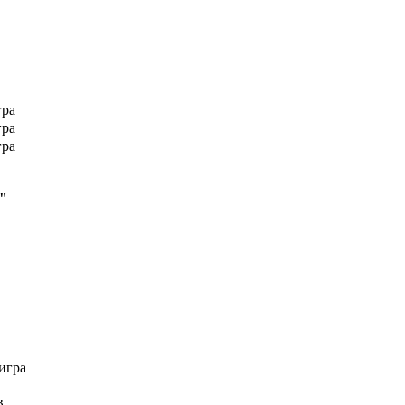
гра
гра
гра
"
игра
в.