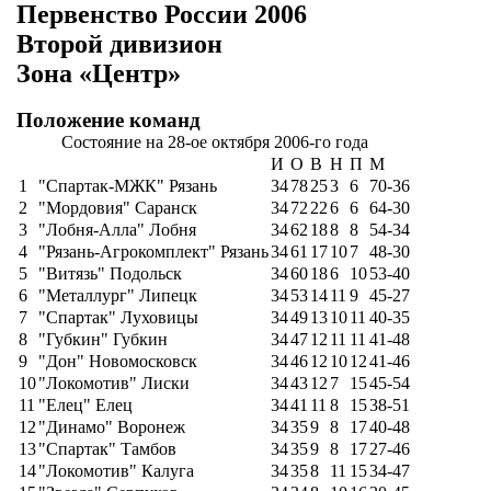
Первенство России 2006
Второй дивизион
Зона «Центр»
Положение команд
Состояние на 28-ое октября 2006-го года
И
О
В
Н
П
М
1
"Спартак-МЖК" Рязань
34
78
25
3
6
70-36
2
"Мордовия" Саранск
34
72
22
6
6
64-30
3
"Лобня-Алла" Лобня
34
62
18
8
8
54-34
4
"Рязань-Агрокомплект" Рязань
34
61
17
10
7
48-30
5
"Витязь" Подольск
34
60
18
6
10
53-40
6
"Металлург" Липецк
34
53
14
11
9
45-27
7
"Спартак" Луховицы
34
49
13
10
11
40-35
8
"Губкин" Губкин
34
47
12
11
11
41-48
9
"Дон" Новомосковск
34
46
12
10
12
41-46
10
"Локомотив" Лиски
34
43
12
7
15
45-54
11
"Елец" Елец
34
41
11
8
15
38-51
12
"Динамо" Воронеж
34
35
9
8
17
40-48
13
"Спартак" Тамбов
34
35
9
8
17
27-46
14
"Локомотив" Калуга
34
35
8
11
15
34-47