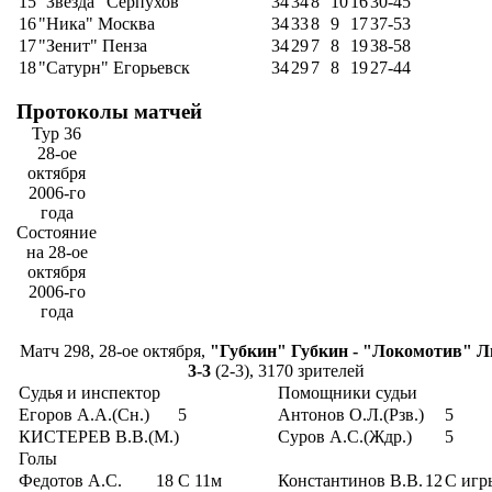
15
"Звезда" Серпухов
34
34
8
10
16
30-45
16
"Ника" Москва
34
33
8
9
17
37-53
17
"Зенит" Пенза
34
29
7
8
19
38-58
18
"Сатурн" Егорьевск
34
29
7
8
19
27-44
Протоколы матчей
Тур 36
28-ое
октября
2006-го
года
Состояние
на 28-ое
октября
2006-го
года
Матч 298, 28-ое октября,
"Губкин" Губкин - "Локомотив" Л
3-3
(2-3), 3170 зрителей
Судья и инспектор
Помощники судьи
Егоров А.А.(Сн.)
5
Антонов О.Л.(Рзв.)
5
КИСТЕРЕВ В.В.(М.)
Суров А.С.(Ждр.)
5
Голы
Федотов А.С.
18
С 11м
Константинов В.В.
12
С игр