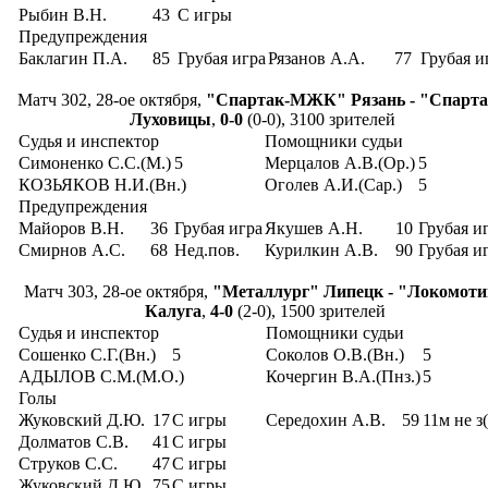
Рыбин В.Н.
43
С игры
Предупреждения
Баклагин П.А.
85
Грубая игра
Рязанов А.А.
77
Грубая и
Матч 302, 28-ое октября,
"Спартак-МЖК" Рязань - "Спарт
Луховицы
,
0-0
(0-0), 3100 зрителей
Судья и инспектор
Помощники судьи
Симоненко С.С.(М.)
5
Мерцалов А.В.(Ор.)
5
КОЗЬЯКОВ Н.И.(Вн.)
Оголев А.И.(Сар.)
5
Предупреждения
Майоров В.Н.
36
Грубая игра
Якушев А.Н.
10
Грубая и
Смирнов А.С.
68
Нед.пов.
Курилкин А.В.
90
Грубая и
Матч 303, 28-ое октября,
"Металлург" Липецк - "Локомоти
Калуга
,
4-0
(2-0), 1500 зрителей
Судья и инспектор
Помощники судьи
Сошенко С.Г.(Вн.)
5
Соколов О.В.(Вн.)
5
АДЫЛОВ С.М.(М.О.)
Кочергин В.А.(Пнз.)
5
Голы
Жуковский Д.Ю.
17
С игры
Середохин А.В.
59
11м не з(
Долматов С.В.
41
С игры
Струков С.С.
47
С игры
Жуковский Д.Ю.
75
С игры