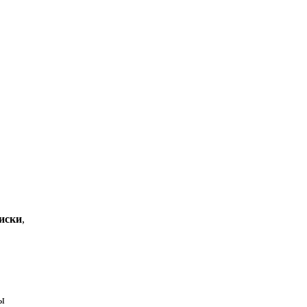
иски
,
ы