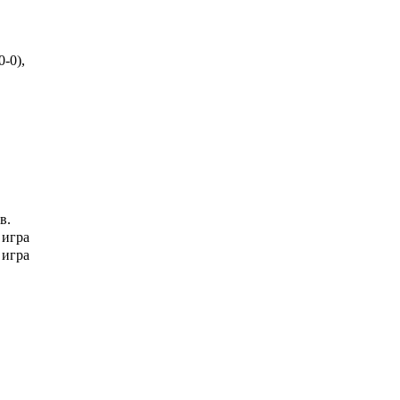
0-0),
в.
 игра
 игра