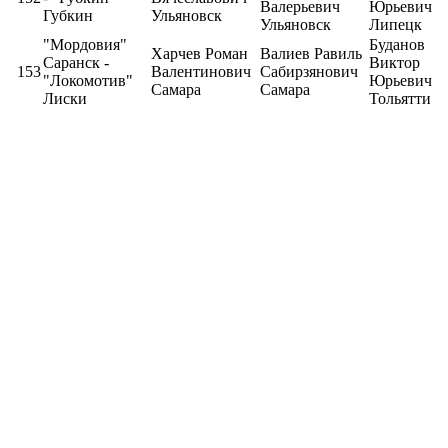
Валерьевич
Юрьевич
Губкин
Ульяновск
Ульяновск
Липецк
"Мордовия"
Буданов
Харчев Роман
Валиев Равиль
Саранск -
Виктор
153
Валентинович
Сабирзянович
"Локомотив"
Юрьевич
Самара
Самара
Лиски
Тольятти