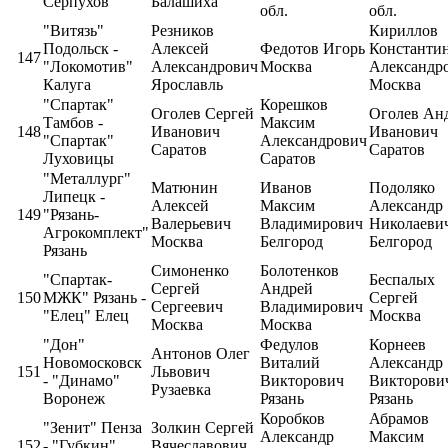
Серпухов
Балашиха
обл.
обл.
"Витязь"
Резников
Кириллов
Подольск -
Алексей
Федотов Игорь
Константи
147
"Локомотив"
Александрович
Москва
Александр
Калуга
Ярославль
Москва
"Спартак"
Корешков
Оголев Сергей
Оголев Ан
Тамбов -
Максим
148
Иванович
Иванович
"Спартак"
Александрович
Саратов
Саратов
Луховицы
Саратов
"Металлург"
Матюнин
Иванов
Подоляко
Липецк -
Алексей
Максим
Александр
149
"Рязань-
Валерьевич
Владимирович
Николаеви
Агрокомплект"
Москва
Белгород
Белгород
Рязань
Симоненко
Болотенков
"Спартак-
Беспалых
Сергей
Андрей
150
МЖК" Рязань -
Сергей
Сергеевич
Владимирович
"Елец" Елец
Москва
Москва
Москва
"Дон"
Федулов
Корнеев
Антонов Олег
Новомосковск
Виталий
Александр
151
Львович
- "Динамо"
Викторович
Викторови
Рузаевка
Воронеж
Рязань
Рязань
Коробков
Абрамов
"Зенит" Пенза
Золкин Сергей
Александр
Максим
152
- "Губкин"
Вячеславович