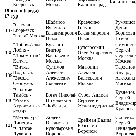
Калинингра
Егорьевск
Москва
Калининград
19 июля (среда)
17 тур
Шабанов
Кравченко
Румянцев
"Сатурн"
Вячеслав
Герман
Денис
137
Егорьевск -
Владимирович
Владимирович
Борисови
"Ника" Москва
Псков
Псков
Псков
"Лобня-Алла"
Кулагин
Симонен
Будогосский
Лобня -
Виктор
Сергей
138
Олег Андреевич
"Локомотив"
Васильевич
Сергееви
Москва
Калуга
Москва
Москва
"Витязь"
Сулимов
Матюнин
Тарханов
Подольск -
Алексей
Алексей
Эдуард
139
"Звезда"
Алексеевич
Валерьевич
Александ
Серпухов
Смоленск
Москва
Москва
"Спартак"
Кузнецов
Тамбов -
Богач Николай
Суров Андрей
Сергей
140
"Рязань-
Николаевич
Сергеевич
Владими
Агрокомплект"
Люберцы
Железнодоржный
Красноза
Рязань
"Металлург"
Ходеев
Сошенко
Дрейман Вадим
Липецк -
Владислав
Сергей
141
Юрьевич
"Спартак"
Рудольфович
Геннадье
Воронеж
Луховицы
Воронеж
Воронеж