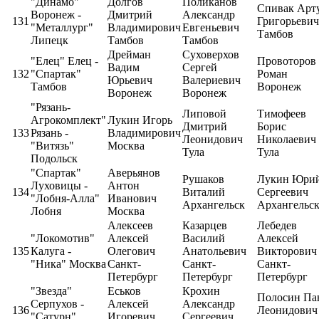
"Динамо"
Долгов
Поликанов
Спивак Арт
Воронеж -
Дмитрий
Александр
131
Григорьевич
"Металлург"
Владимирович
Евгеньевич
Тамбов
Липецк
Тамбов
Тамбов
Дрейман
Суховерхов
"Елец" Елец -
Провоторов
Вадим
Сергей
132
"Спартак"
Роман
Юрьевич
Валериевич
Тамбов
Воронеж
Воронеж
Воронеж
"Рязань-
Липовой
Тимофеев
Агрокомплект"
Лукин Игорь
Дмитрий
Борис
133
Рязань -
Владимирович
Леонидович
Николаевич
"Витязь"
Москва
Тула
Тула
Подольск
"Спартак"
Аверьянов
Рушаков
Лукин Юри
Луховицы -
Антон
134
Виталий
Сергеевич
"Лобня-Алла"
Иванович
Архангельск
Архангельс
Лобня
Москва
Алексеев
Казарцев
Лебедев
"Локомотив"
Алексей
Василий
Алексей
135
Калуга -
Олегович
Анатольевич
Викторович
"Ника" Москва
Санкт-
Санкт-
Санкт-
Петербург
Петербург
Петербург
"Звезда"
Еськов
Крохин
Полосин Па
Серпухов -
Алексей
Александр
136
Леонидович
"Сатурн"
Игоревич
Сергеевич