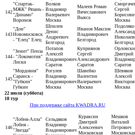
"Спартак-
Волков
Сморгаче
Малеев Роман
МЖК" Рязань -
Владимир
Сергей
142
Вячеславович
"Динамо"
Валерьевич
Борисови
Выкса
Воронеж
Москва
Москва
Шпилев
Подоляко
"Дон"
Иванов Максим
Денис
Александ
143
Новомосковск
Владимирович
Андреевич
Николаев
- "Елец" Елец
Белгород
Белгород
Белгород
Потапов
Куприянов
Орловск
"Зенит" Пенза
Алексей
Сергей
Дмитрий
144
- "Локомотив"
Владимирович
Александрович
Владими
Лиски
Саратов
Саратов
Саратов
"Мордовия"
Рогулев
Шавейко
Шевяков
Саранск -
Владимир
Валентин
Алексей
145
"Губкин"
Владимирович
Валерьевич
Викторов
Губкин
Москва
Москва
Москва
22 июля (суббота)
18 тур
При поддержке сайта KWADRA.RU
Кураксин
Мешков
"Лобня-Алла"
Сельдяков
Дмитрий
Виталий
Лобня -
Владимир
146
Алексеевич
Петрович
"Звезда"
Владимирович
Московская
Московска