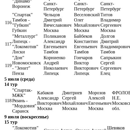
"Динамо"
Санкт-
Санкт-
Санкт-
Воронеж
Петербург
Петербург
Петербург
"Спартак"
Чельцов
Веселовский
Титов
Тамбов -
Дмитрий
Олег
Владимир
116
"Губкин"
Вячеславович
Михайлович
Сергеевич
Губкин
Москва
Москва
Москва
"Металлург"
Поликанов
Байбеков
Долгов
Липецк -
Александр
Константин
Дмитрий
117
"Локомотив"
Евгеньевич
Евгеньевич
Владимирови
Лиски
Тамбов
Тамбов
Тамбов
"Дон"
Корниенко
Гончаров
Сапрыкин
Новомосковск
Андрей
Виктор
Сергей
119
- "Зенит"
Николаевич
Викторович
Сергеевич
Пенза
Липецк
Липецк
Елец
5 июля (среда)
14 тур
"Спартак-
Кабаков
Дмитриев
Морозов
ФРОЛО
МЖК"
Александр
Сергей
Алексей
Н.Е.
118
Рязань -
Викторович
Михайлович
Евгеньевич
Московс
"Мордовия"
Москва
Москва
Москва
обл.
Саранск
9 июля (воскресенье)
15 тур
"Локомотив"
Шевяков