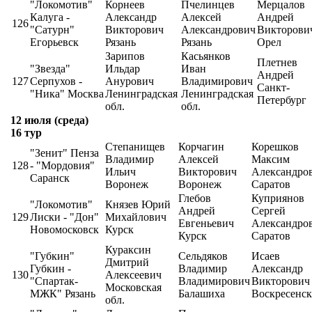
"Локомотив"
Корнеев
Пчелинцев
Мерцалов
Калуга -
Александр
Алексей
Андрей
126
"Сатурн"
Викторович
Александрович
Викторови
Егорьевск
Рязань
Рязань
Орел
Зарипов
Касьянков
Плетнев
"Звезда"
Ильдар
Иван
Андрей
127
Серпухов -
Анурович
Владимирович
Санкт-
"Ника" Москва
Ленинградская
Ленинградская
Петербург
обл.
обл.
12 июля (среда)
16 тур
Степанищев
Корчагин
Корешков
"Зенит" Пенза
Владимир
Алексей
Максим
128
- "Мордовия"
Ильич
Викторович
Александро
Саранск
Воронеж
Воронеж
Саратов
Глебов
Куприянов
"Локомотив"
Князев Юрий
Андрей
Сергей
129
Лиски - "Дон"
Михайлович
Евгеньевич
Александро
Новомосковск
Курск
Курск
Саратов
Кураксин
"Губкин"
Сельдяков
Исаев
Дмитрий
Губкин -
Владимир
Александр
130
Алексеевич
"Спартак-
Владимирович
Викторович
Московская
МЖК" Рязань
Балашиха
Воскресенск
обл.