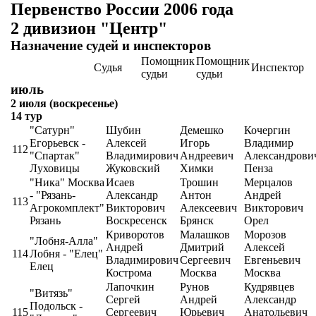
Первенство России 2006 года
2 дивизион "Центр"
Назначение судей и инспекторов
Помощник
Помощник
Судья
Инспектор
судьи
судьи
июль
2 июля (воскресенье)
14 тур
"Сатурн"
Шубин
Демешко
Кочергин
Егорьевск -
Алексей
Игорь
Владимир
112
"Спартак"
Владимирович
Андреевич
Александрови
Луховицы
Жуковский
Химки
Пенза
"Ника" Москва
Исаев
Трошин
Мерцалов
- "Рязань-
Александр
Антон
Андрей
113
Агрокомплект"
Викторович
Алексеевич
Викторович
Рязань
Воскресенск
Брянск
Орел
Криворотов
Малашков
Морозов
"Лобня-Алла"
Андрей
Дмитрий
Алексей
114
Лобня - "Елец"
Владимирович
Сергеевич
Евгеньевич
Елец
Кострома
Москва
Москва
Лапочкин
Рунов
Кудрявцев
"Витязь"
Сергей
Андрей
Александр
Подольск -
115
Сергеевич
Юрьевич
Анатольевич