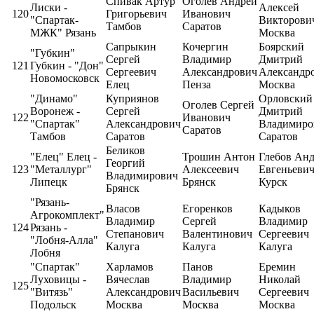
Спивак Артур
Оголев Андрей
Лиски -
Алексей
120
Григорьевич
Иванович
"Спартак-
Викторови
Тамбов
Саратов
МЖК" Рязань
Москва
Сапрыкин
Кочергин
Боярский
"Губкин"
Сергей
Владимир
Дмитрий
121
Губкин - "Дон"
Сергеевич
Александрович
Александр
Новомосковск
Елец
Пенза
Москва
"Динамо"
Куприянов
Орловский
Оголев Сергей
Воронеж -
Сергей
Дмитрий
122
Иванович
"Спартак"
Александрович
Владимиро
Саратов
Тамбов
Саратов
Саратов
Беликов
"Елец" Елец -
Трошин Антон
Глебов Ан
Георгий
123
"Металлург"
Алексеевич
Евгеньеви
Владимирович
Липецк
Брянск
Курск
Брянск
"Рязань-
Власов
Егоренков
Кадыков
Агрокомплект"
Владимир
Сергей
Владимир
124
Рязань -
Степанович
Валентинович
Сергеевич
"Лобня-Алла"
Калуга
Калуга
Калуга
Лобня
"Спартак"
Харламов
Панов
Еремин
Луховицы -
Вячеслав
Владимир
Николай
125
"Витязь"
Александрович
Васильевич
Сергеевич
Подольск
Москва
Москва
Москва