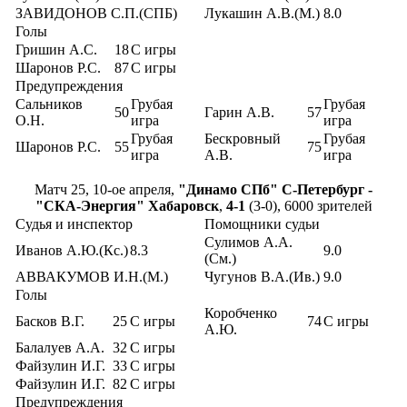
ЗАВИДОНОВ С.П.(СПБ)
Лукашин А.В.(М.)
8.0
Голы
Гришин А.С.
18
С игры
Шаронов Р.С.
87
С игры
Предупреждения
Сальников
Грубая
Грубая
50
Гарин А.В.
57
О.Н.
игра
игра
Грубая
Бескровный
Грубая
Шаронов Р.С.
55
75
игра
А.В.
игра
Матч 25, 10-ое апреля,
"Динамо СПб" С-Петербург -
"СКА-Энергия" Хабаровск
,
4-1
(3-0), 6000 зрителей
Судья и инспектор
Помощники судьи
Сулимов А.А.
Иванов А.Ю.(Кс.)
8.3
9.0
(См.)
АВВАКУМОВ И.Н.(М.)
Чугунов В.А.(Ив.)
9.0
Голы
Коробченко
Басков В.Г.
25
С игры
74
С игры
А.Ю.
Балалуев А.А.
32
С игры
Файзулин И.Г.
33
С игры
Файзулин И.Г.
82
С игры
Предупреждения