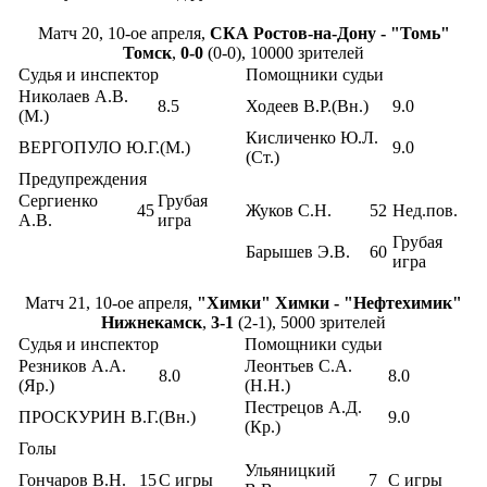
Матч 20, 10-ое апреля,
СКА Ростов-на-Дону - "Томь"
Томск
,
0-0
(0-0), 10000 зрителей
Судья и инспектор
Помощники судьи
Николаев А.В.
8.5
Ходеев В.Р.(Вн.)
9.0
(М.)
Кисличенко Ю.Л.
ВЕРГОПУЛО Ю.Г.(М.)
9.0
(Ст.)
Предупреждения
Сергиенко
Грубая
45
Жуков С.Н.
52
Нед.пов.
А.В.
игра
Грубая
Барышев Э.В.
60
игра
Матч 21, 10-ое апреля,
"Химки" Химки - "Нефтехимик"
Нижнекамск
,
3-1
(2-1), 5000 зрителей
Судья и инспектор
Помощники судьи
Резников А.А.
Леонтьев С.А.
8.0
8.0
(Яр.)
(Н.Н.)
Пестрецов А.Д.
ПРОСКУРИН В.Г.(Вн.)
9.0
(Кр.)
Голы
Ульяницкий
Гончаров В.Н.
15
С игры
7
С игры