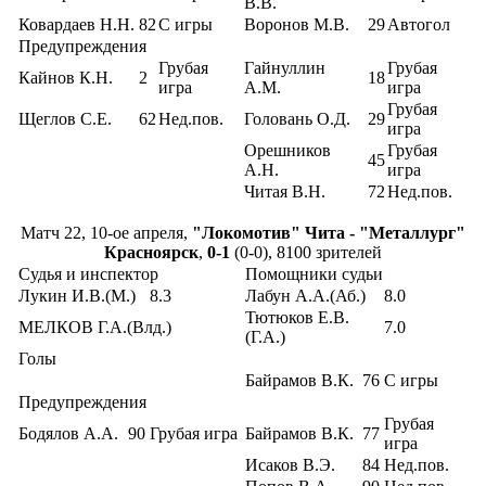
В.В.
Ковардаев Н.Н.
82
С игры
Воронов М.В.
29
Автогол
Предупреждения
Грубая
Гайнуллин
Грубая
Кайнов К.Н.
2
18
игра
А.М.
игра
Грубая
Щеглов С.Е.
62
Нед.пов.
Головань О.Д.
29
игра
Орешников
Грубая
45
А.Н.
игра
Читая В.Н.
72
Нед.пов.
Матч 22, 10-ое апреля,
"Локомотив" Чита - "Металлург"
Красноярск
,
0-1
(0-0), 8100 зрителей
Судья и инспектор
Помощники судьи
Лукин И.В.(М.)
8.3
Лабун А.А.(Аб.)
8.0
Тютюков Е.В.
МЕЛКОВ Г.А.(Влд.)
7.0
(Г.А.)
Голы
Байрамов В.К.
76
С игры
Предупреждения
Грубая
Бодялов А.А.
90
Грубая игра
Байрамов В.К.
77
игра
Исаков В.Э.
84
Нед.пов.