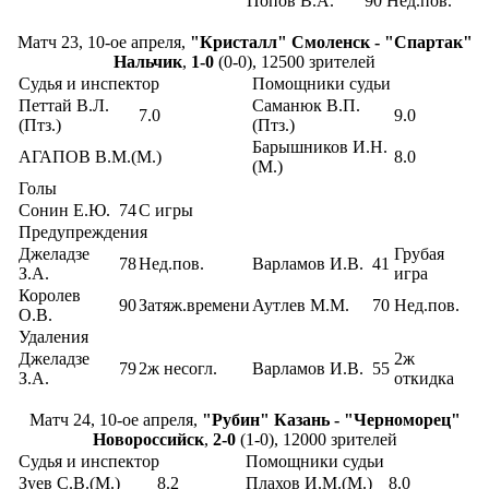
Попов В.А.
90
Нед.пов.
Матч 23, 10-ое апреля,
"Кристалл" Смоленск - "Спартак"
Нальчик
,
1-0
(0-0), 12500 зрителей
Судья и инспектор
Помощники судьи
Петтай В.Л.
Саманюк В.П.
7.0
9.0
(Птз.)
(Птз.)
Барышников И.Н.
АГАПОВ В.М.(М.)
8.0
(М.)
Голы
Сонин Е.Ю.
74
С игры
Предупреждения
Джеладзе
Грубая
78
Нед.пов.
Варламов И.В.
41
З.А.
игра
Королев
90
Затяж.времени
Аутлев М.М.
70
Нед.пов.
О.В.
Удаления
Джеладзе
2ж
79
2ж несогл.
Варламов И.В.
55
З.А.
откидка
Матч 24, 10-ое апреля,
"Рубин" Казань - "Черноморец"
Новороссийск
,
2-0
(1-0), 12000 зрителей
Судья и инспектор
Помощники судьи
Зуев С.В.(М.)
8.2
Плахов И.М.(М.)
8.0