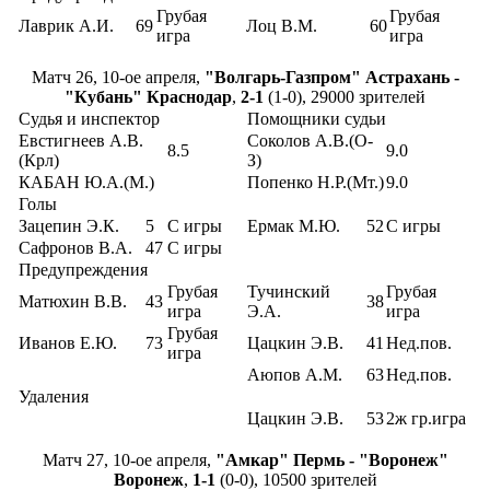
Грубая
Грубая
Лаврик А.И.
69
Лоц В.М.
60
игра
игра
Матч 26, 10-ое апреля,
"Волгарь-Газпром" Астрахань -
"Кубань" Краснодар
,
2-1
(1-0), 29000 зрителей
Судья и инспектор
Помощники судьи
Евстигнеев А.В.
Соколов А.В.(О-
8.5
9.0
(Крл)
З)
КАБАН Ю.А.(М.)
Попенко Н.Р.(Мт.)
9.0
Голы
Зацепин Э.К.
5
С игры
Ермак М.Ю.
52
С игры
Сафронов В.А.
47
С игры
Предупреждения
Грубая
Тучинский
Грубая
Матюхин В.В.
43
38
игра
Э.А.
игра
Грубая
Иванов Е.Ю.
73
Цацкин Э.В.
41
Нед.пов.
игра
Аюпов А.М.
63
Нед.пов.
Удаления
Цацкин Э.В.
53
2ж гр.игра
Матч 27, 10-ое апреля,
"Амкар" Пермь - "Воронеж"
Воронеж
,
1-1
(0-0), 10500 зрителей