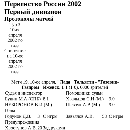
Первенство России 2002
Первый дивизион
Протоколы матчей
Тур 3
10-ое
апреля
2002-го
года
Состояние
на 10-ое
апреля
2002-го
года
Матч 19, 10-ое апреля,
"Лада" Тольятти - "Газовик-
Газпром" Ижевск
,
1-1
(1-0), 6000 зрителей
Судья и инспектор
Помощники судьи
Букин М.А.(СПБ)
8.1
Хральцов С.И.(М.)
9.0
НЕБОРОНОВ В.И.(М.)
Шевчук А.В.(М.)
9.0
Голы
Годунок Д.В.
3
С игры
Завьялов А.В.
58
С игры
Предупреждения
Хвостунов А.В.
20
Зад.руками