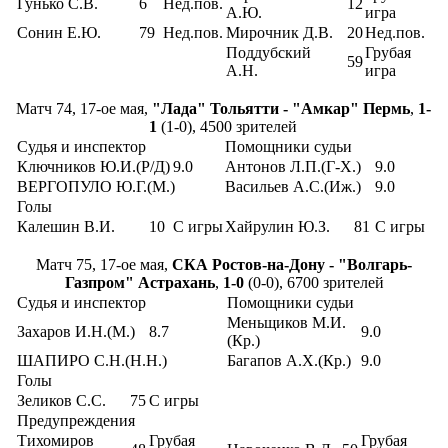
Гунько С.В.
6
Нед.пов.
12
А.Ю.
игра
Сонин Е.Ю.
79
Нед.пов.
Мирочник Д.В.
20
Нед.пов.
Поддубский
Грубая
59
А.Н.
игра
Матч 74, 17-ое мая,
"Лада" Тольятти - "Амкар" Пермь
,
1-
1
(1-0), 4500 зрителей
Судья и инспектор
Помощники судьи
Ключников Ю.И.(Р/Д)
9.0
Антонов Л.П.(Г-Х.)
9.0
ВЕРГОПУЛО Ю.Г.(М.)
Васильев А.С.(Иж.)
9.0
Голы
Калешин В.И.
10
С игры
Хайрулин Ю.З.
81
С игры
Матч 75, 17-ое мая,
СКА Ростов-на-Дону - "Волгарь-
Газпром" Астрахань
,
1-0
(0-0), 6700 зрителей
Судья и инспектор
Помощники судьи
Меньщиков М.И.
Захаров И.Н.(М.)
8.7
9.0
(Кр.)
ШАПИРО С.Н.(Н.Н.)
Багапов А.Х.(Кр.)
9.0
Голы
Зеликов С.С.
75
С игры
Предупреждения
Тихомиров
Грубая
Грубая