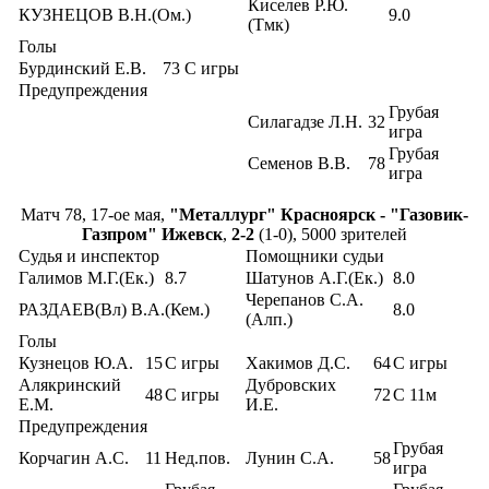
Киселев Р.Ю.
КУЗНЕЦОВ В.Н.(Ом.)
9.0
(Тмк)
Голы
Бурдинский Е.В.
73
С игры
Предупреждения
Грубая
Силагадзе Л.Н.
32
игра
Грубая
Семенов В.В.
78
игра
Матч 78, 17-ое мая,
"Металлург" Красноярск - "Газовик-
Газпром" Ижевск
,
2-2
(1-0), 5000 зрителей
Судья и инспектор
Помощники судьи
Галимов М.Г.(Ек.)
8.7
Шатунов А.Г.(Ек.)
8.0
Черепанов С.А.
РАЗДАЕВ(Вл) В.А.(Кем.)
8.0
(Алп.)
Голы
Кузнецов Ю.А.
15
С игры
Хакимов Д.С.
64
С игры
Алякринский
Дубровских
48
С игры
72
С 11м
Е.М.
И.Е.
Предупреждения
Грубая
Корчагин А.С.
11
Нед.пов.
Лунин С.А.
58
игра