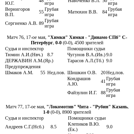
48
Навоченко В.Л.
50
Ю.Г.
игра
игра
Вернигоров
Грубая
Грубая
55
Матюхин В.В.
84
В.П.
игра
игра
Грубая
Сергиенко А.В.
89
игра
Матч 76, 17-ое мая,
"Химки" Химки - "Динамо СПб" С-
Петербург
,
0-0
(0-0), 4500 зрителей
Судья и инспектор
Помощники судьи
Тюмин А.И.(Нвч.)
8.7
Чугунов В.А.(Ив.)
9.0
ДЕРЖАВИН А.М.(Яр.)
Тарасов А.Л.(Тб.)
9.0
Предупреждения
Шмаков А.М.
55
Нед.пов.
Шишкин О.В.
20
Нед.пов.
Кондрашов
Грубая
41
А.Ю.
игра
Грубая
Файзулин И.Г.
88
игра
Матч 77, 17-ое мая,
"Локомотив" Чита - "Рубин" Казань
,
1-0
(0-0), 8900 зрителей
Судья и инспектор
Помощники судьи
Клепиков В.Ю.
Андреев С.Г.(Нсб.)
8.5
9.0
(Ек.)