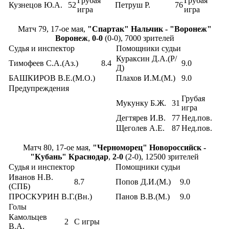
Грубая
Грубая
Кузнецов Ю.А.
52
Петруш Р.
76
игра
игра
Матч 79, 17-ое мая,
"Спартак" Нальчик - "Воронеж"
Воронеж
,
0-0
(0-0), 7000 зрителей
Судья и инспектор
Помощники судьи
Кураксин Д.А.(Р/
Тимофеев С.А.(Аз.)
8.4
9.0
Д)
БАШКИРОВ В.Е.(М.О.)
Плахов И.М.(М.)
9.0
Предупреждения
Грубая
Мукунку Б.Ж.
31
игра
Дегтярев И.В.
77
Нед.пов.
Щеголев А.Е.
87
Нед.пов.
Матч 80, 17-ое мая,
"Черноморец" Новороссийск -
"Кубань" Краснодар
,
2-0
(2-0), 12500 зрителей
Судья и инспектор
Помощники судьи
Иванов Н.В.
8.7
Попов Д.И.(М.)
9.0
(СПБ)
ПРОСКУРИН В.Г.(Вн.)
Панов В.В.(М.)
9.0
Голы
Камольцев
2
С игры
В.А.