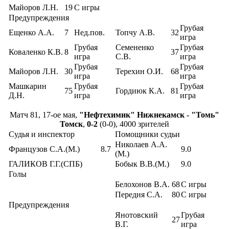
Майоров Л.Н.
19
С игры
Предупреждения
Грубая
Ещенко А.А.
7
Нед.пов.
Топчу А.В.
32
игра
Грубая
Семененко
Грубая
Коваленко К.В.
8
37
игра
С.В.
игра
Грубая
Грубая
Майоров Л.Н.
30
Терехин О.И.
68
игра
игра
Машкарин
Грубая
Грубая
75
Гордиюк К.А.
81
Д.Н.
игра
игра
Матч 81, 17-ое мая,
"Нефтехимик" Нижнекамск - "Томь"
Томск
,
0-2
(0-0), 4000 зрителей
Судья и инспектор
Помощники судьи
Николаев А.А.
Французов С.А.(М.)
8.7
9.0
(М.)
ГАЛИКОВ Г.Г.(СПБ)
Бобык В.В.(М.)
9.0
Голы
Белохонов В.А.
68
С игры
Передня С.А.
80
С игры
Предупреждения
Янотовский
Грубая
27
В.Г.
игра