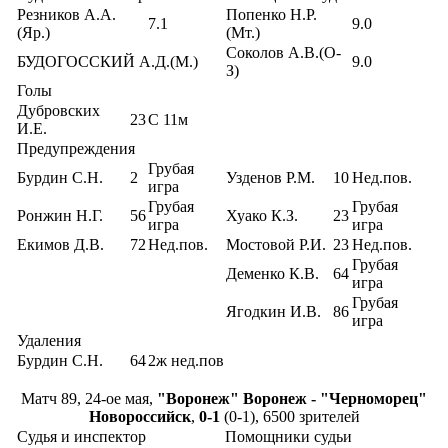
Резников А.А.
Попенко Н.Р.
7.1
9.0
(Яр.)
(Мт.)
Соколов А.В.(О-
БУДОГОССКИЙ А.Д.(М.)
9.0
З)
Голы
Дубровских
23
С 11м
И.Е.
Предупреждения
Грубая
Бурдин С.Н.
2
Узденов Р.М.
10
Нед.пов.
игра
Грубая
Грубая
Ронжин Н.Г.
56
Хуако К.З.
23
игра
игра
Екимов Д.В.
72
Нед.пов.
Мостовой Р.И.
23
Нед.пов.
Грубая
Деменко К.В.
64
игра
Грубая
Ягодкин И.В.
86
игра
Удаления
Бурдин С.Н.
64
2ж нед.пов
Матч 89, 24-ое мая,
"Воронеж" Воронеж - "Черноморец"
Новороссийск
,
0-1
(0-1), 6500 зрителей
Судья и инспектор
Помощники судьи