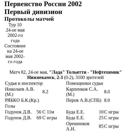
Первенство России 2002
Первый дивизион
Протоколы матчей
Тур 10
24-ое мая
2002-го
года
Состояние
на 24-ое
мая 2002-
го года
Матч 82, 24-ое мая,
"Лада" Тольятти - "Нефтехимик"
Нижнекамск
,
2-3
(0-2), 3100 зрителей
Судья и инспектор
Помощники судьи
Николаев А.В.
Карпенков С.А.
8.2
8.0
(М.)
(М.)
РЯБКО Б.К.(Кр.)
Перов А.В.(СПБ)
8.0
Голы
Годунок Д.В.
56
С 11м
Буда Е.Е.
10
С игры
Годунок Д.В.
69
С игры
Буда Е.Е.
25
С игры
Орешников
85
С игры
А.Н.