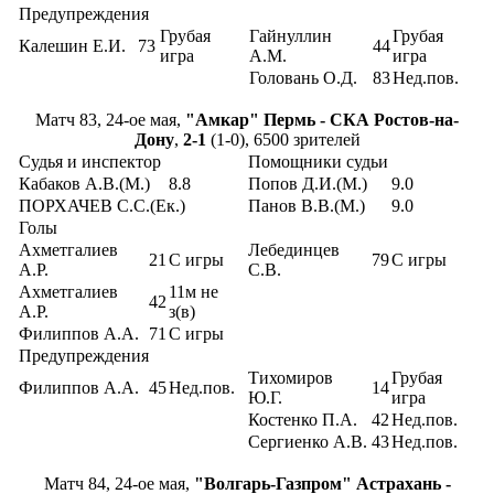
Предупреждения
Грубая
Гайнуллин
Грубая
Калешин Е.И.
73
44
игра
А.М.
игра
Головань О.Д.
83
Нед.пов.
Матч 83, 24-ое мая,
"Амкар" Пермь - СКА Ростов-на-
Дону
,
2-1
(1-0), 6500 зрителей
Судья и инспектор
Помощники судьи
Кабаков А.В.(М.)
8.8
Попов Д.И.(М.)
9.0
ПОРХАЧЕВ С.С.(Ек.)
Панов В.В.(М.)
9.0
Голы
Ахметгалиев
Лебединцев
21
С игры
79
С игры
А.Р.
С.В.
Ахметгалиев
11м не
42
А.Р.
з(в)
Филиппов А.А.
71
С игры
Предупреждения
Тихомиров
Грубая
Филиппов А.А.
45
Нед.пов.
14
Ю.Г.
игра
Костенко П.А.
42
Нед.пов.
Сергиенко А.В.
43
Нед.пов.
Матч 84, 24-ое мая,
"Волгарь-Газпром" Астрахань -