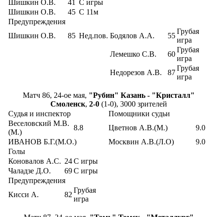
Шишкин О.В.
41
С игры
Шишкин О.В.
45
С 11м
Предупреждения
Грубая
Шишкин О.В.
85
Нед.пов.
Бодялов А.А.
55
игра
Грубая
Лемешко С.В.
60
игра
Грубая
Недорезов А.В.
87
игра
Матч 86, 24-ое мая,
"Рубин" Казань - "Кристалл"
Смоленск
,
2-0
(1-0), 3000 зрителей
Судья и инспектор
Помощники судьи
Веселовский М.В.
8.8
Цветнов А.В.(М.)
9.0
(М.)
ИВАНОВ Б.Г.(М.О.)
Москвин А.В.(Л.О)
9.0
Голы
Коновалов А.С.
24
С игры
Чаладзе Д.О.
69
С игры
Предупреждения
Грубая
Кисси А.
82
игра