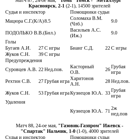
Матч 87, 24-ое мая,
"Томь" Томск - "Металлург"
Красноярск
,
2-1
(2-1), 14500 зрителей
Судья и инспектор
Помощники судьи
Соломаха В.М.
Мацюра С.Г.(К/А)
8.5
9.0
(Члб.)
Васильев А.С.
ПОДОЛЬКО В.В.(Бнл.)
9.0
(Иж.)
Голы
Бугаев А.И.
27
С игры
Бианг С.Д.
22
С игры
Жуков С.Н.
39
С игры
Предупреждения
Касторный
Грубая
Суровцев А.В.
22
Нед.пов.
26
О.В.
игра
Харитонов
Рехтин С.В.
27
Грубая игра
28
Нед.пов.
А.Н.
Грубая
Жуков С.Н.
53
Грубая игра
Кузнецов Ю.А.
33
игра
Удаления
2ж
Кузнецов Ю.А.
71
нед.пов
Матч 88, 24-ое мая,
"Газовик-Газпром" Ижевск -
"Спартак" Нальчик
,
1-0
(1-0), 4000 зрителей
Судья и инспектор
Помощники судьи