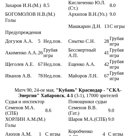
Кисличенко Ю.Л.
Захаров И.Н.(М.)
8.5
8.0
(Ст.)
БОГОМОЛОВ Н.В.(М.)
Архипов В.Н.(Ул.)
9.0
Голы
Машкарин Д.Н.
13
С игры
Предупреждения
Грубая
Догузов А.А.
5
Нед.пов.
Снытко С.Н.
28
игра
Грубая
Бессмертный
Грубая
Акименко А.А.
26
41
игра
А.П.
игра
Грубая
Щеголев А.Е.
67
Нед.пов.
Ещенко А.А.
42
игра
Грубая
Иванов А.В.
78
Нед.пов.
Майоров Л.Н.
67
игра
Матч 90, 24-ое мая,
"Кубань" Краснодар - "СКА-
Энергия" Хабаровск
,
4-1
(3-1), 17000 зрителей
Судья и инспектор
Помощники судьи
Семенов М.А.
Семенов В.В.
8.6
9.0
(СПБ)
(Гат.)
ХОРЛИН А.М.(М.)
Шаров М.А.(СПБ)
9.0
Голы
Коробченко
Аюпов А.М.
1
С игры
4
С игры