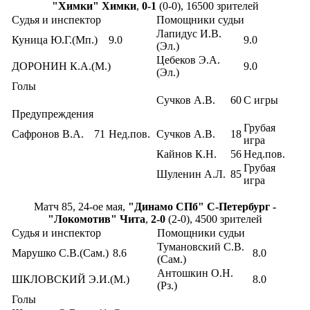
"Химки" Химки
,
0-1
(0-0), 16500 зрителей
Судья и инспектор
Помощники судьи
Лапидус И.В.
Куница Ю.Г.(Мп.)
9.0
9.0
(Эл.)
Цебеков Э.А.
ДОРОНИН К.А.(М.)
9.0
(Эл.)
Голы
Сучков А.В.
60
С игры
Предупреждения
Грубая
Сафронов В.А.
71
Нед.пов.
Сучков А.В.
18
игра
Кайнов К.Н.
56
Нед.пов.
Грубая
Шуленин А.Л.
85
игра
Матч 85, 24-ое мая,
"Динамо СПб" С-Петербург -
"Локомотив" Чита
,
2-0
(2-0), 4500 зрителей
Судья и инспектор
Помощники судьи
Тумановский С.В.
Марушко С.В.(Сам.)
8.6
8.0
(Сам.)
Антошкин О.Н.
ШКЛОВСКИЙ Э.И.(М.)
8.0
(Рз.)
Голы