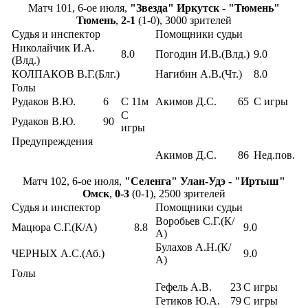
Матч 101, 6-ое июля,
"Звезда" Иркутск - "Тюмень"
Тюмень
,
2-1
(1-0), 3000 зрителей
Судья и инспектор
Помощники судьи
Николайчик И.А.
8.0
Погодин И.В.(Влд.)
9.0
(Влд.)
КОЛПАКОВ В.Г.(Блг.)
Нагибин А.В.(Чт.)
8.0
Голы
Рудаков В.Ю.
6
С 11м
Акимов Д.С.
65
С игры
С
Рудаков В.Ю.
90
игры
Предупреждения
Акимов Д.С.
86
Нед.пов.
Матч 102, 6-ое июля,
"Селенга" Улан-Удэ - "Иртыш"
Омск
,
0-3
(0-1), 2500 зрителей
Судья и инспектор
Помощники судьи
Воробьев С.Г.(К/
Мацюра С.Г.(К/А)
8.8
9.0
А)
Булахов А.Н.(К/
ЧЕРНЫХ А.С.(Аб.)
9.0
А)
Голы
Гефель А.В.
23
С игры
Гетиков Ю.А.
79
С игры