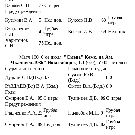
Кальян С.Н.
77
С игры
Предупреждения
Грубая
Кузьмин В.А.
5
Нед.пов.
Куксов Н.В.
63
игра
Бондаренко
Грубая
45
Козлов А.В.
69
Нед.пов.
П.В.
игра
Харитонов
75
Нед.пов.
С.И.
Матч 100, 6-ое июля,
"Смена" Комс.-на-Ам. -
"Чкаловец-1936" Новосибирск
,
1-1
(0-0), 5500 зрителей
Судья и инспектор
Помощники судьи
Суязов Ю.В.
Дудкин С.П.(Нх.)
8.7
8.0
(Влд.)
РАЗДАЕВ(Вл) В.А.(Кем.)
Сытов В.А.(Влд.)
8.0
Голы
Смирнов Е.А.
85
С игры
Тулинцев Д.В.
89
С игры
Предупреждения
Грубая
Грубая
Гладченко А.А.
23
Начкебия М.Н.
9
игра
игра
Грубая
Смирнов Е.А.
89
Нед.пов.
Тулинцев Д.В.
82
игра