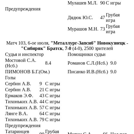
Мулашев М.Л.
90
С игры
Предупреждения
Грубая
Дядюк Ю.С.
47
игра
Грубая
Мурашов М.Н.
73
игра
Матч 103, 6-ое июля,
"Металлург-Запсиб" Новокузнецк -
"Сибиряк" Братск
,
7-0
(4-0), 2500 зрителей
Судья и инспектор
Помощники судьи
Мостовой С.А.
8.4
Романов С.Л.(Нсб.)
9.0
(Нсб.)
ПИМОНОВ Б.Г.(Ом.)
Писанко И.В.(Нсб.)
9.0
Голы
Сербин А.В.
9
С игры
Сербин А.В.
21
С игры
Ермаков Э.Ф.
43
С игры
Тихоньких А.В.
44
С игры
Тихоньких А.В.
57
С игры
Лянге В.А.
64
С игры
Тихоньких А.В.
79
С игры
Предупреждения
Татаринцев
Грубая