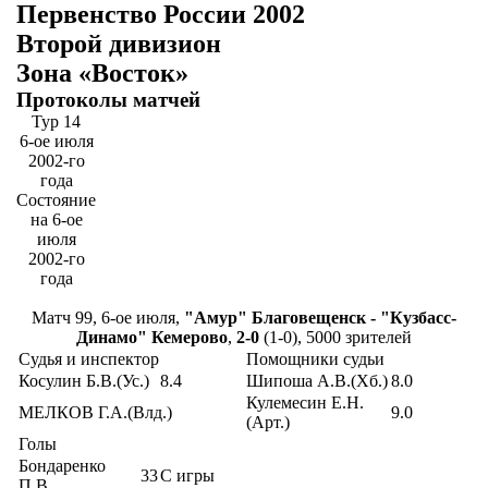
Первенство России 2002
Второй дивизион
Зона «Восток»
Протоколы матчей
Тур 14
6-ое июля
2002-го
года
Состояние
на 6-ое
июля
2002-го
года
Матч 99, 6-ое июля,
"Амур" Благовещенск - "Кузбасс-
Динамо" Кемерово
,
2-0
(1-0), 5000 зрителей
Судья и инспектор
Помощники судьи
Косулин Б.В.(Ус.)
8.4
Шипоша А.В.(Хб.)
8.0
Кулемесин Е.Н.
МЕЛКОВ Г.А.(Влд.)
9.0
(Арт.)
Голы
Бондаренко
33
С игры
П.В.