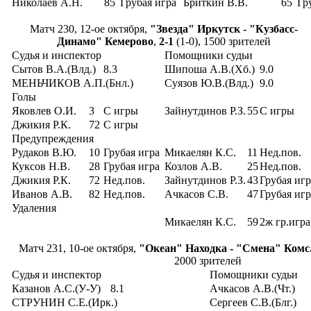
Николаев А.Н.
85
Грубая игра
Бриткин В.В.
65
Гр
Матч 230, 12-ое октября,
"Звезда" Иркутск - "Кузбасс-
Динамо" Кемерово
,
2-1
(1-0), 1500 зрителей
Судья и инспектор
Помощники судьи
Сытов В.А.(Влд.)
8.3
Шипоша А.В.(Хб.)
9.0
МЕНЬЧИКОВ А.П.(Бнл.)
Суязов Ю.В.(Влд.)
9.0
Голы
Яковлев О.И.
3
С игры
Зайнутдинов Р.З.
55
С игры
Джикия Р.К.
72
С игры
Предупреждения
Рудаков В.Ю.
10
Грубая игра
Микаелян К.С.
11
Нед.пов.
Куксов Н.В.
28
Грубая игра
Козлов А.В.
25
Нед.пов.
Джикия Р.К.
72
Нед.пов.
Зайнутдинов Р.З.
43
Грубая игр
Иванов А.В.
82
Нед.пов.
Ачкасов С.В.
47
Грубая игр
Удаления
Микаелян К.С.
59
2ж гр.игра
Матч 231, 10-ое октября,
"Океан" Находка - "Смена" Комс.
2000 зрителей
Судья и инспектор
Помощники судьи
Казанов А.С.(У-У)
8.1
Ачкасов А.В.(Чт.)
СТРУНИН С.Е.(Ирк.)
Сергеев С.В.(Блг.)