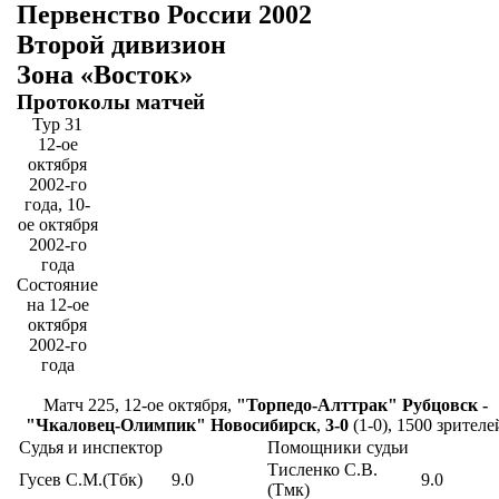
Первенство России 2002
Второй дивизион
Зона «Восток»
Протоколы матчей
Тур 31
12-ое
октября
2002-го
года, 10-
ое октября
2002-го
года
Состояние
на 12-ое
октября
2002-го
года
Матч 225, 12-ое октября,
"Торпедо-Алттрак" Рубцовск -
"Чкаловец-Олимпик" Новосибирск
,
3-0
(1-0), 1500 зрителе
Судья и инспектор
Помощники судьи
Тисленко С.В.
Гусев С.М.(Тбк)
9.0
9.0
(Тмк)