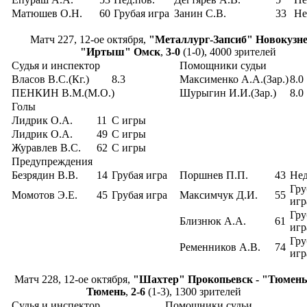
Матюшев О.Н.
60
Грубая игра
Занин С.В.
33
Не
Матч 227, 12-ое октября,
"Металлург-Запсиб" Новокузне
"Иртыш" Омск
,
3-0
(1-0), 4000 зрителей
Судья и инспектор
Помощники судьи
Власов В.С.(Кг.)
8.3
Максименко А.А.(Зар.)
8.0
ПЕНКИН В.М.(М.О.)
Шурыгин И.И.(Зар.)
8.0
Голы
Лидрик О.А.
11
С игры
Лидрик О.А.
49
С игры
Журавлев В.С.
62
С игры
Предупреждения
Безрядин В.В.
14
Грубая игра
Поршнев П.П.
43
Нед
Гру
Момотов Э.Е.
45
Грубая игра
Максимчук Д.И.
55
игр
Гру
Близнюк А.А.
61
игр
Гру
Ременников А.В.
74
игр
Матч 228, 12-ое октября,
"Шахтер" Прокопьевск - "Тюмен
Тюмень
,
2-6
(1-3), 1300 зрителей
Судья и инспектор
Помощники судьи