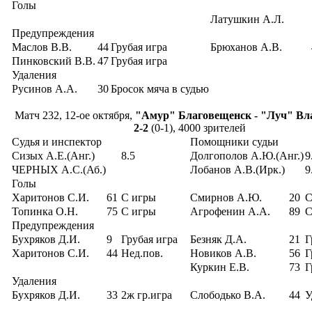
Голы
Латушкин А.Л.
Предупреждения
Маслов В.В.
44
Грубая игра
Брюханов А.В.
Пинковский В.В.
47
Грубая игра
Удаления
Русинов А.А.
30
Бросок мяча в судью
Матч 232, 12-ое октября,
"Амур" Благовещенск - "Луч" Вл
2-2
(0-1), 4000 зрителей
Судья и инспектор
Помощники судьи
Сизых А.Е.(Анг.)
8.5
Долгополов А.Ю.(Анг.)
9
ЧЕРНЫХ А.С.(Аб.)
Лобанов А.В.(Ирк.)
9
Голы
Харитонов С.И.
61
С игры
Смирнов А.Ю.
20
С
Топинка О.Н.
75
С игры
Агрофенин А.А.
89
С
Предупреждения
Бухряков Д.И.
9
Грубая игра
Безняк Д.А.
21
Г
Харитонов С.И.
44
Нед.пов.
Новиков А.В.
56
Г
Куркин Е.В.
73
Г
Удаления
Бухряков Д.И.
33
2ж гр.игра
Слободько В.А.
44
У