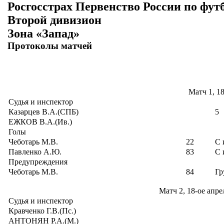
Росгосстрах Первенство России по фут
Второй дивизион
Зона «Запад»
Протоколы матчей
Матч 1, 1
Судья и инспектор
Казарцев В.А.(СПБ)
5
ЕЖКОВ В.А.(Ив.)
Голы
Чеботарь М.В.
22
С 
Павленко А.Ю.
83
С 
Предупреждения
Чеботарь М.В.
84
Гр
Матч 2, 18-ое апре
Судья и инспектор
Кравченко Г.В.(Пс.)
АНТОНЯН Р.А.(М.)