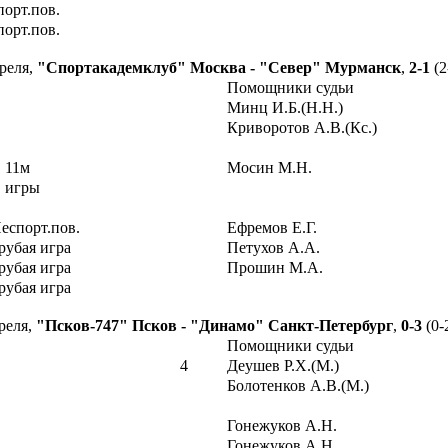
орт.пов.
орт.пов.
преля,
"Спортакадемклуб" Москва - "Север" Мурманск
,
2-1
(2
Помощники судьи
Минц И.Б.(Н.Н.)
Криворотов А.В.(Кс.)
 11м
Мосин М.Н.
 игры
еспорт.пов.
Ефремов Е.Г.
рубая игра
Петухов А.А.
рубая игра
Прошин М.А.
рубая игра
преля,
"Псков-747" Псков - "Динамо" Санкт-Петербург
,
0-3
(0-
Помощники судьи
4
Деушев Р.Х.(М.)
Болотенков А.В.(М.)
Гонежуков А.Н.
Гонежуков А.Н.