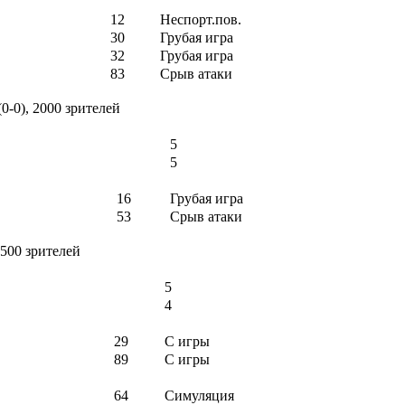
12
Неспорт.пов.
30
Грубая игра
32
Грубая игра
83
Срыв атаки
0-0), 2000 зрителей
5
5
16
Грубая игра
53
Срыв атаки
2500 зрителей
5
4
29
С игры
89
С игры
64
Симуляция