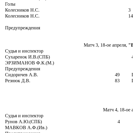
Голы
Колесников Н.С.
3
Колесников Н.С.
14
Предупреждения
Матч 3, 18-ое апреля,
"
Судья и инспектор
Сухаренок И.В.(СПБ)
ЭРЗИМАНОВ Ф.К.(М.)
Предупреждения
Сидоричев А.В.
49
Резнюк Д.В.
83
Матч 4, 18-ое 
Судья и инспектор
Рунов А.Ю.(СПБ)
4
МАВКОВ А.Ф.(Ив.)