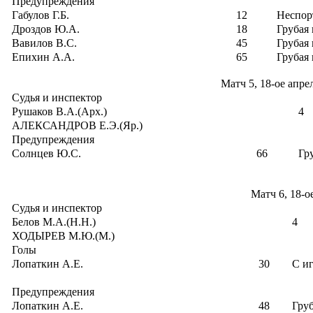
Предупреждения
Габулов Г.Б.
12
Неспор
Дроздов Ю.А.
18
Грубая 
Вавилов В.С.
45
Грубая 
Епихин А.А.
65
Грубая 
Матч 5, 18-ое апре
Судья и инспектор
Рушаков В.А.(Арх.)
4
АЛЕКСАНДРОВ Е.Э.(Яр.)
Предупреждения
Солнцев Ю.С.
66
Гр
Матч 6, 18-о
Судья и инспектор
Белов М.А.(Н.Н.)
4
ХОДЫРЕВ М.Ю.(М.)
Голы
Лопаткин А.Е.
30
С и
Предупреждения
Лопаткин А.Е.
48
Груб