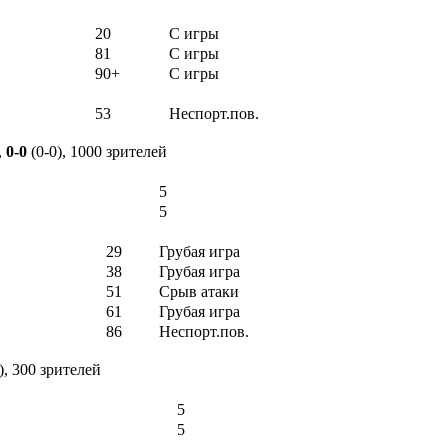
20
С игры
81
С игры
90+
С игры
53
Неспорт.пов.
,
0-0
(0-0), 1000 зрителей
5
5
29
Грубая игра
38
Грубая игра
51
Срыв атаки
61
Грубая игра
86
Неспорт.пов.
), 300 зрителей
5
5