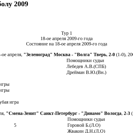
болу 2009
Тур 1
18-ое апреля 2009-го года
Состояние на 18-ое апреля 2009-го года
8-ое апреля,
"Зеленоград" Москва - "Волга" Тверь
,
2-0
(1-0), 2
Помощники судьи
Лебедев А.В.(СПБ)
Дрейман В.Ю.(Вн.)
игры
игры
убая игра
ля,
"Смена-Зенит" Санкт-Петербург - "Динамо" Вологда
,
2-3
(
Помощники судьи
5
Горовой Б.(Л.О)
Жвакин Д.Н.(Л.О)