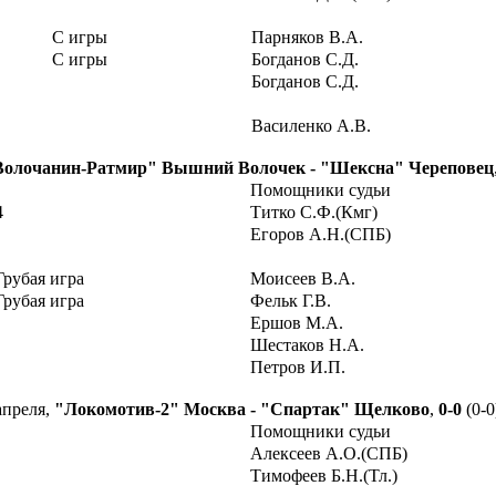
С игры
Парняков В.А.
С игры
Богданов С.Д.
Богданов С.Д.
Василенко А.В.
Волочанин-Ратмир" Вышний Волочек - "Шексна" Череповец
Помощники судьи
4
Титко С.Ф.(Кмг)
Егоров А.Н.(СПБ)
Грубая игра
Моисеев В.А.
Грубая игра
Фельк Г.В.
Ершов М.А.
Шестаков Н.А.
Петров И.П.
апреля,
"Локомотив-2" Москва - "Спартак" Щелково
,
0-0
(0-0
Помощники судьи
Алексеев А.О.(СПБ)
Тимофеев Б.Н.(Тл.)