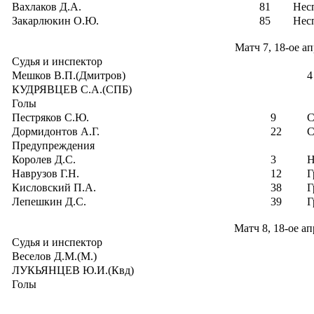
Вахлаков Д.А.
81
Несп
Закарлюкин О.Ю.
85
Несп
Матч 7, 18-ое а
Судья и инспектор
Мешков В.П.(Дмитров)
4
КУДРЯВЦЕВ С.А.(СПБ)
Голы
Пестряков С.Ю.
9
С
Дормидонтов А.Г.
22
С
Предупреждения
Королев Д.С.
3
Н
Наврузов Г.Н.
12
Г
Кисловский П.А.
38
Г
Лепешкин Д.С.
39
Г
Матч 8, 18-ое а
Судья и инспектор
Веселов Д.М.(М.)
ЛУКЬЯНЦЕВ Ю.И.(Квд)
Голы