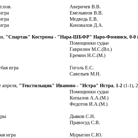
т.пов.
Аверичев В.В.
игра
Емельянов В.В.
игра
Медведь Е.В.
игра
Коновалов Д.А.
ля,
"Спартак" Кострома - "Нара-ШБФР" Наро-Фоминск
,
0-0
(
Помощники судьи
Гаврилин М.С.(Вл.)
Еремин Н.С.(М.)
убая игра
Гоголь Е.С.
Савельев М.Н.
е апреля,
"Текстильщик" Иваново - "Истра" Истра
,
1-2
(1-1), 
Помощники судьи
Копылов А.А.(М.)
Федотов И.А.(М.)
гры
Дьяков С.Н.
Правосуд С.В.
ая игра
Мурыгин С.Ю.