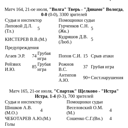
Матч 164, 21-ое июля,
"Волга" Тверь - "Динамо" Вологда
,
0-0
(0-0), 3300 зрителей
Судья и инспектор
Помощники судьи
Липовой Д.Л.
Гурченков С.Н.
5
5
(Тл.)
(Жк.)
Кудряшов Д.В.
КИСТЕРЕВ В.В.(М.)
5
(Люб.)
Предупреждения
Грубая
Агаев Э.Р.
74
Попов С.И.
15
Срыв атаки
игра
Рейзвих
Грубая
Рожнов
85
37
Грубая игра
И.Ю.
игра
В.С.
Антипов
90+
Сист.нарушения
А.Ю.
Матч 165, 21-ое июля,
"Спартак" Щелково - "Истра"
Истра
,
1-4
(0-3), 700 зрителей
Судья и инспектор
Помощники судьи
Шишков А.В.
Веселовский О.М.
4
4
(М.О.)
(М.)
ЧЕБОТАРЕВ А.Ю.(М.)
Сошенко С.Г.(Вн.)
4
Голы