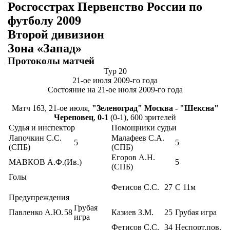
Росгосстрах Первенство России по
футболу 2009
Второй дивизион
Зона «Запад»
Протоколы матчей
Тур 20
21-ое июля 2009-го года
Состояние на 21-ое июля 2009-го года
Матч 163, 21-ое июля,
"Зеленоград" Москва - "Шексна"
Череповец
,
0-1
(0-1), 600 зрителей
Судья и инспектор
Помощники судьи
Лапочкин С.С.
Малафеев С.А.
5
5
(СПБ)
(СПБ)
Егоров А.Н.
МАВКОВ А.Ф.(Ив.)
5
(СПБ)
Голы
Фетисов С.С.
27
С 11м
Предупреждения
Грубая
Павленко А.Ю.
58
Казиев З.М.
25
Грубая игра
игра
Фетисов С.С.
34
Неспорт.пов.