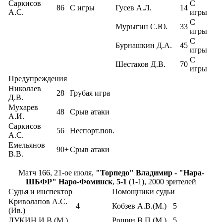
Саркисов
С
86
С игры
Гусев А.Л.
14
А.С.
игры
С
Мурыгин С.Ю.
33
игры
С
Бурнашкин Д.А.
45
игры
С
Шестаков Д.В.
70
игры
Предупреждения
Николаев
28
Грубая игра
Д.В.
Мухарев
48
Срыв атаки
А.И.
Саркисов
56
Неспорт.пов.
А.С.
Емельянов
90+
Срыв атаки
В.В.
Матч 166, 21-ое июля,
"Торпедо" Владимир - "Нара-
ШБФР" Наро-Фоминск
,
5-1
(1-1), 2000 зрителей
Судья и инспектор
Помощники судьи
Криволапов А.С.
4
Кобзев А.В.(М.)
5
(Ив.)
ЛУКИН И.В.(М.)
Рощин В.П.(М.)
5