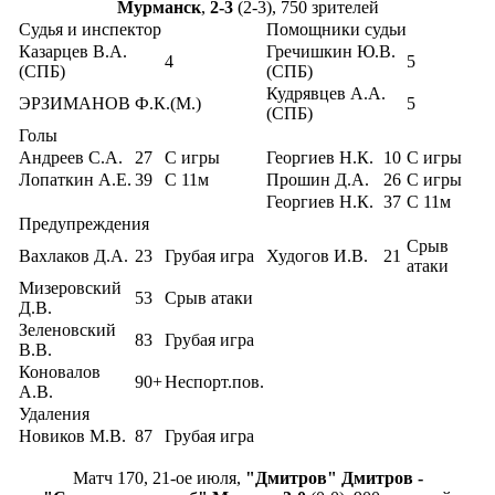
Мурманск
,
2-3
(2-3), 750 зрителей
Судья и инспектор
Помощники судьи
Казарцев В.А.
Гречишкин Ю.В.
4
5
(СПБ)
(СПБ)
Кудрявцев А.А.
ЭРЗИМАНОВ Ф.К.(М.)
5
(СПБ)
Голы
Андреев С.А.
27
С игры
Георгиев Н.К.
10
С игры
Лопаткин А.Е.
39
С 11м
Прошин Д.А.
26
С игры
Георгиев Н.К.
37
С 11м
Предупреждения
Срыв
Вахлаков Д.А.
23
Грубая игра
Худогов И.В.
21
атаки
Мизеровский
53
Срыв атаки
Д.В.
Зеленовский
83
Грубая игра
В.В.
Коновалов
90+
Неспорт.пов.
А.В.
Удаления
Новиков М.В.
87
Грубая игра
Матч 170, 21-ое июля,
"Дмитров" Дмитров -