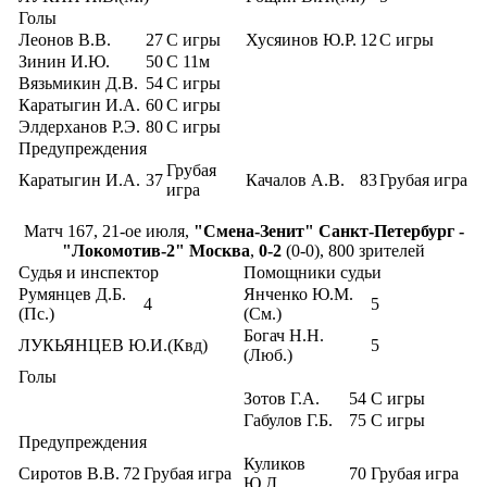
Голы
Леонов В.В.
27
С игры
Хусяинов Ю.Р.
12
С игры
Зинин И.Ю.
50
С 11м
Вязьмикин Д.В.
54
С игры
Каратыгин И.А.
60
С игры
Элдерханов Р.Э.
80
С игры
Предупреждения
Грубая
Каратыгин И.А.
37
Качалов А.В.
83
Грубая игра
игра
Матч 167, 21-ое июля,
"Смена-Зенит" Санкт-Петербург -
"Локомотив-2" Москва
,
0-2
(0-0), 800 зрителей
Судья и инспектор
Помощники судьи
Румянцев Д.Б.
Янченко Ю.М.
4
5
(Пс.)
(См.)
Богач Н.Н.
ЛУКЬЯНЦЕВ Ю.И.(Квд)
5
(Люб.)
Голы
Зотов Г.А.
54
С игры
Габулов Г.Б.
75
С игры
Предупреждения
Куликов
Сиротов В.В.
72
Грубая игра
70
Грубая игра
Ю.Д.