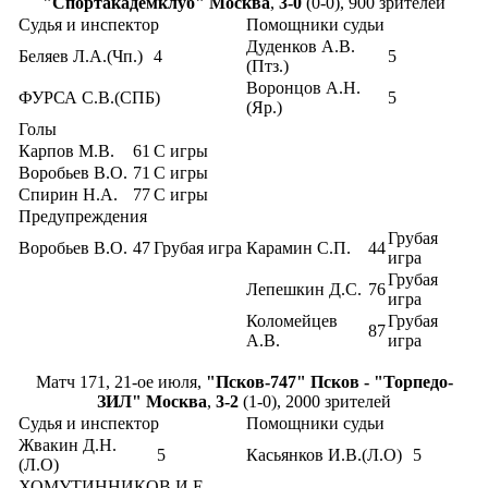
"Спортакадемклуб" Москва
,
3-0
(0-0), 900 зрителей
Судья и инспектор
Помощники судьи
Дуденков А.В.
Беляев Л.А.(Чп.)
4
5
(Птз.)
Воронцов А.Н.
ФУРСА С.В.(СПБ)
5
(Яр.)
Голы
Карпов М.В.
61
С игры
Воробьев В.О.
71
С игры
Спирин Н.А.
77
С игры
Предупреждения
Грубая
Воробьев В.О.
47
Грубая игра
Карамин С.П.
44
игра
Грубая
Лепешкин Д.С.
76
игра
Коломейцев
Грубая
87
А.В.
игра
Матч 171, 21-ое июля,
"Псков-747" Псков - "Торпедо-
ЗИЛ" Москва
,
3-2
(1-0), 2000 зрителей
Судья и инспектор
Помощники судьи
Жвакин Д.Н.
5
Касьянков И.В.(Л.О)
5
(Л.О)
ХОМУТИННИКОВ И.Е.