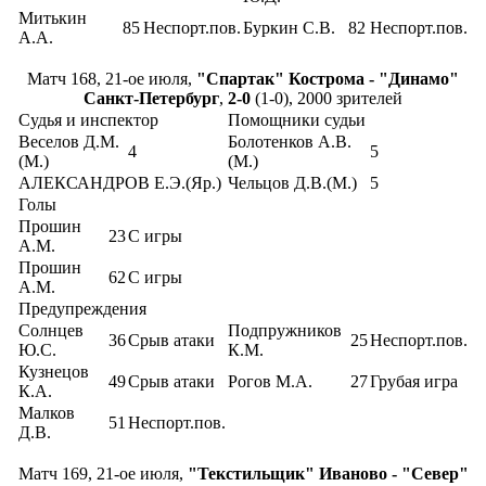
Митькин
85
Неспорт.пов.
Буркин С.В.
82
Неспорт.пов.
А.А.
Матч 168, 21-ое июля,
"Спартак" Кострома - "Динамо"
Санкт-Петербург
,
2-0
(1-0), 2000 зрителей
Судья и инспектор
Помощники судьи
Веселов Д.М.
Болотенков А.В.
4
5
(М.)
(М.)
АЛЕКСАНДРОВ Е.Э.(Яр.)
Чельцов Д.В.(М.)
5
Голы
Прошин
23
С игры
А.М.
Прошин
62
С игры
А.М.
Предупреждения
Солнцев
Подпружников
36
Срыв атаки
25
Неспорт.пов.
Ю.С.
К.М.
Кузнецов
49
Срыв атаки
Рогов М.А.
27
Грубая игра
К.А.
Малков
51
Неспорт.пов.
Д.В.
Матч 169, 21-ое июля,
"Текстильщик" Иваново - "Север"