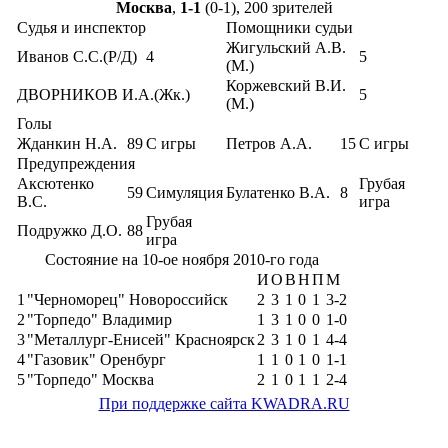
Москва
,
1-1
(0-1), 200 зрителей
Судья и инспектор
Помощники судьи
Жигульский А.В.
Иванов С.С.(Р/Д)
4
5
(М.)
Коржевский В.И.
ДВОРНИКОВ И.А.(Жк.)
5
(М.)
Голы
Жданкин Н.А.
89
С игры
Петров А.А.
15
С игры
Предупреждения
Аксютенко
Грубая
59
Симуляция
Булатенко В.А.
8
В.С.
игра
Грубая
Подружко Д.О.
88
игра
Состояние на 10-ое ноября 2010-го года
И
О
В
Н
П
М
1
"Черноморец" Новороссийск
2
3
1
0
1
3-2
2
"Торпедо" Владимир
1
3
1
0
0
1-0
3
"Металлург-Енисей" Красноярск
2
3
1
0
1
4-4
4
"Газовик" Оренбург
1
1
0
1
0
1-1
5
"Торпедо" Москва
2
1
0
1
1
2-4
При поддержке сайта KWADRA.RU