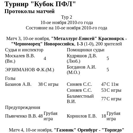
Турнир "Кубок ПФЛ"
Протоколы матчей
Тур 2
10-ое ноября 2010-го года
Состояние на 10-ое ноября 2010-го года
Матч 3, 10-ое ноября,
"Металлург-Енисей" Красноярск -
"Черноморец" Новороссийск
,
1-3
(1-0), 200 зрителей
Судья и инспектор
Помощники судьи
Москалев В.В.
Кудряшов Д.В.
4
5
(Вн.)
(Люб.)
Богданов А.И.
ЭРЗИМАНОВ Ф.К.(М.)
5
(М.О.)
Голы
Базанов А.В.
38
С игры
Синяев С.С.
47
С 11м
Синяев С.С.
53
С игры
Баламестный
77
С игры
В.И.
Предупреждения
Грубая
Грубая
Пьянченко В.В.
48
Корнилов Е.В.
18
игра
игра
Матч 4, 10-ое ноября,
"Газовик" Оренбург - "Торпедо"