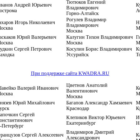
Тютюков Евгений
ванов Андрей Юрьевич
К
Владимирович
острома
А
Горно-Алтайск
Рогулев Владимир
ахаров Игорь Николаевич
Н
Владимирович
осква
М
Москва
аскаков Юрий Валерьевич
Калугин Тихон Владимирович
Г
осква
Москва
М
удкин Сергей Петрович
Косулин Борис Владимирович
К
аходка
Уссурийск
Т
При поддержке сайта KWADRA.RU
Цветнов Анатолий
авейко Валерий Иванович
К
Валентинович
осква
М
Москва
нязев Юрий Михайлович
Багапов Александр Хамзаевич
М
урск
Краснодар
К
апочкин Сергей
Клепиков Виктор Юрьевич
И
онстантинович
Екатеринбург
Н
-Петербург
Владимиров Дмитрий
ранцузов Сергей Алексеевич
К
Александрович