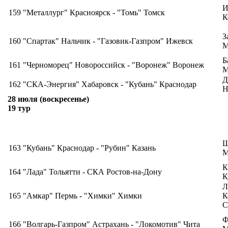
И
159
"Металлург" Красноярск - "Томь" Томск
К
З
160
"Спартак" Нальчик - "Газовик-Газпром" Ижевск
М
Б
161
"Черноморец" Новороссийск - "Воронеж" Воронеж
М
Д
162
"СКА-Энергия" Хабаровск - "Кубань" Краснодар
Н
28 июля (воскресенье)
19 тур
Ш
163
"Кубань" Краснодар - "Рубин" Казань
М
К
164
"Лада" Тольятти - СКА Ростов-на-Дону
К
Л
165
"Амкар" Пермь - "Химки" Химки
К
С
Ф
166
"Волгарь-Газпром" Астрахань - "Локомотив" Чита