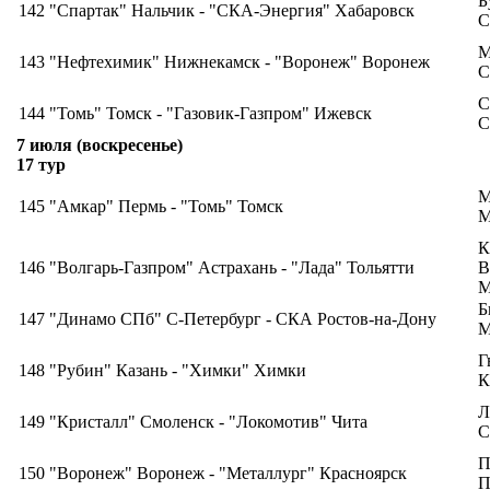
Б
142
"Спартак" Нальчик - "СКА-Энергия" Хабаровск
С
М
143
"Нефтехимик" Нижнекамск - "Воронеж" Воронеж
С
С
144
"Томь" Томск - "Газовик-Газпром" Ижевск
С
7 июля (воскресенье)
17 тур
М
145
"Амкар" Пермь - "Томь" Томск
М
К
146
"Волгарь-Газпром" Астрахань - "Лада" Тольятти
В
М
Б
147
"Динамо СПб" С-Петербург - СКА Ростов-на-Дону
М
Г
148
"Рубин" Казань - "Химки" Химки
К
Л
149
"Кристалл" Смоленск - "Локомотив" Чита
С
П
150
"Воронеж" Воронеж - "Металлург" Красноярск
П