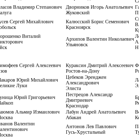
С
ласов Владимир Степанович
Дворников Игорь Анатольевич
Г
алуга
Жуковский
П
С
усев Сергей Михайлович
Калюсский Борис Семенович
В
обольск
Красноярск
К
орошенко Виталий
Л
Архипов Валентин Николаевич
икторович
А
Ульяновск
йск
Н
имофеев Сергей Алексеевич
Кураксин Дмитрий Алексеевич
Ф
зов
Ростов-на-Дону
Р
Цебеков Эренджен
акаров Юрий Михайлович
Л
Александрович
еликие Луки
Э
Элиста
Пестрецов Александр
уница Юрий Григорьевич
Б
Дмитриевич
айкоп
Р
Краснодар
аюмов Альмир Измаилович
Лабун Андрей Анатольевич
В
осква
Абакан
К
ванов Валентин
Антонов Лев Павлович
П
алентинович
Гусь-Хрустальный
Т
осква