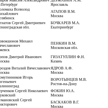
аров Максим Александрович
ДЕРЖАВИН А.М.
-Петербург
Ярославль
оломаха Всеволод
АГАПОВ В.М.
ихайлович
Москва
елябинск
гнатов Сергей Дмитриевич
БОЧКАРЕВ М.А.
енинградская обл.
Екатеринбург
овокшонов Михаил
ПЕНКИН В.М.
ячеславович
Московская обл.
жевск
опов Дмитрий Иванович
ГИЗАТУЛЛИН Ф.Н.
осква
Казань
роздов Виталий Вячеславович
ЯДРОВ А.Ф.
осква
Москва
омутинников Игорь
ВОРОТЫНЦЕВ М.В.
вгеньевич
Ростов-на-Дону
алининград
урченков Сергей Николаевич
ФОКИН Ю.А.
уковский
Москва
умановский Сергей
БАСКАКОВ В.Г.
икторович
Москва