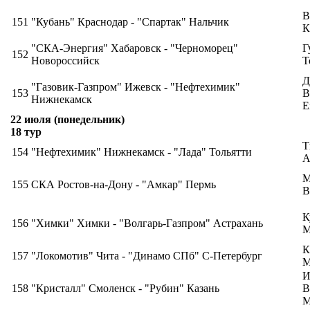
В
151
"Кубань" Краснодар - "Спартак" Нальчик
К
"СКА-Энергия" Хабаровск - "Черноморец"
Г
152
Новороссийск
Т
Д
"Газовик-Газпром" Ижевск - "Нефтехимик"
153
В
Нижнекамск
Е
22 июля (понедельник)
18 тур
Т
154
"Нефтехимик" Нижнекамск - "Лада" Тольятти
А
М
155
СКА Ростов-на-Дону - "Амкар" Пермь
В
К
156
"Химки" Химки - "Волгарь-Газпром" Астрахань
М
К
157
"Локомотив" Чита - "Динамо СПб" С-Петербург
М
И
158
"Кристалл" Смоленск - "Рубин" Казань
В
М