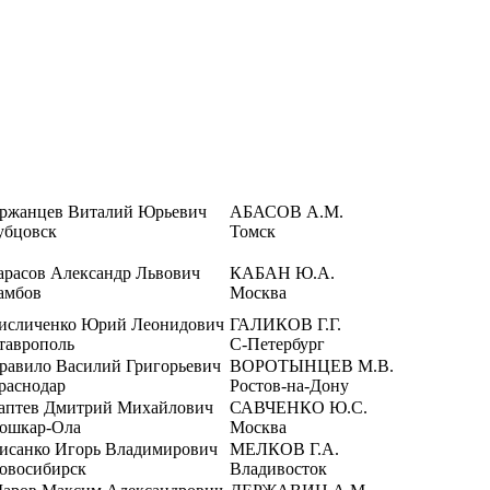
ржанцев Виталий Юрьевич
АБАСОВ А.М.
убцовск
Томск
арасов Александр Львович
КАБАН Ю.А.
амбов
Москва
исличенко Юрий Леонидович
ГАЛИКОВ Г.Г.
таврополь
С-Петербург
равило Василий Григорьевич
ВОРОТЫНЦЕВ М.В.
раснодар
Ростов-на-Дону
аптев Дмитрий Михайлович
САВЧЕНКО Ю.С.
ошкар-Ола
Москва
исанко Игорь Владимирович
МЕЛКОВ Г.А.
овосибирск
Владивосток