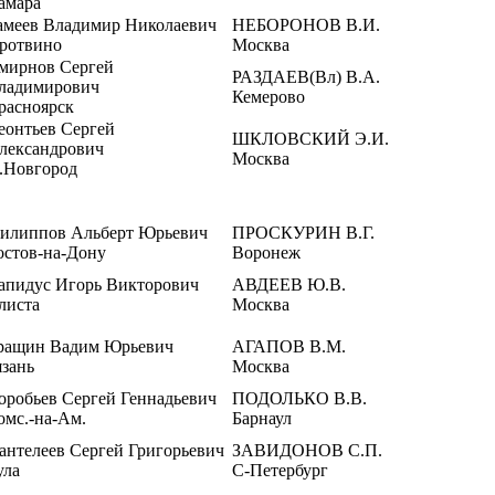
амара
амеев Владимир Николаевич
НЕБОРОНОВ В.И.
ротвино
Москва
мирнов Сергей
РАЗДАЕВ(Вл) В.А.
ладимирович
Кемерово
расноярск
еонтьев Сергей
ШКЛОВСКИЙ Э.И.
лександрович
Москва
.Новгород
илиппов Альберт Юрьевич
ПРОСКУРИН В.Г.
остов-на-Дону
Воронеж
апидус Игорь Викторович
АВДЕЕВ Ю.В.
листа
Москва
ращин Вадим Юрьевич
АГАПОВ В.М.
язань
Москва
оробьев Сергей Геннадьевич
ПОДОЛЬКО В.В.
омс.-на-Ам.
Барнаул
антелеев Сергей Григорьевич
ЗАВИДОНОВ С.П.
ула
С-Петербург