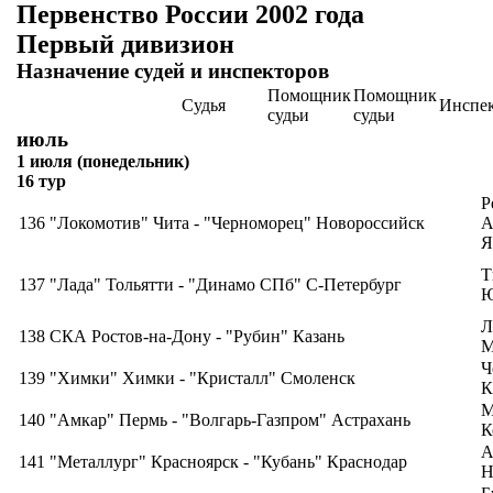
Первенство России 2002 года
Первый дивизион
Назначение судей и инспекторов
Помощник
Помощник
Судья
Инспе
судьи
судьи
июль
1 июля (понедельник)
16 тур
Р
136
"Локомотив" Чита - "Черноморец" Новороссийск
А
Я
Т
137
"Лада" Тольятти - "Динамо СПб" С-Петербург
Л
138
СКА Ростов-на-Дону - "Рубин" Казань
М
Ч
139
"Химки" Химки - "Кристалл" Смоленск
К
М
140
"Амкар" Пермь - "Волгарь-Газпром" Астрахань
К
А
141
"Металлург" Красноярск - "Кубань" Краснодар
Н