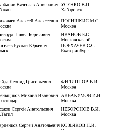
урбанов Вячеслав Анверович
УСЕНКО В.П.
бакан
Хабаровск
иколаев Алексей Алексеевич
ПОЛИШКИС М.С.
осква
Москва
инзбург Павел Борисович
ИВАНОВ Б.Г.
осква
Московская обл.
иселев Руслан Юрьевич
ПОРХАЧЕВ С.С.
омск
Екатеринбург
ойда Леонид Григорьевич
ФИЛИППОВ В.И.
осква
Москва
еньщиков Михаил Иванович
АВВАКУМОВ И.Н.
раснодар
Москва
саков Сергей Анатольевич
НЕБОРОНОВ В.И.
.Тагил
Москва
арпенков Сергей Анатольевич
КОЗЬЯКОВ Н.И.