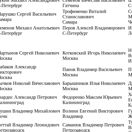
укин Михаил Александрович
Семенов Вячеслав Васильевич
Ш
-Петербург
Гатчина
С
Трофименко Виталий
С
арушко Сергей Васильевич
Станиславович
М
амара
Самара
Ч
еменов Михаил Анатольевич
Перов Алексей Владимирович
И
-Петербург
С-Петербург
Л
Н
артынов Сергей Николаевич
Котковский Игорь Николаевич
В
осква
Москва
И
абаков Александр
Панов Владимир Васильевич
П
икторович
Москва
М
осква
ычков Николай Вячеславович
Барышников Илья Николаевич
Д
осква
Москва
М
Х
вардис Александр Петрович
Федоренко Максим Юрьевич
Е
алининград
Калининград
К
ушин Владимир Михайлович
Волнин Евгений Викторович
Г
очи
Владимир
Ж
Т
еттай Владимир Леонидович
Саманюк Владимир Петрович
В
етрозаводск
Петрозаводск