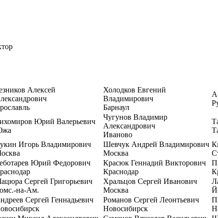
ктор
езников Алексей
Холодков Евгений
А
лександрович
Владимирович
Р
рославль
Барнаул
Чугунов Владимир
ихомиров Юрий Валерьевич
Т
Александрович
Южа
Т
Иваново
укин Игорь Владимирович
Шевчук Андрей Владимирович
К
осква
Москва
С
еботарев Юрий Федорович
Красюк Геннадий Викторович
П
раснодар
Краснодар
К
ацюра Сергей Григорьевич
Хральцов Сергей Иванович
Л
омс.-на-Ам.
Москва
Й
ндреев Сергей Геннадьевич
Романов Сергей Леонтьевич
П
овосибирск
Новосибирск
Н