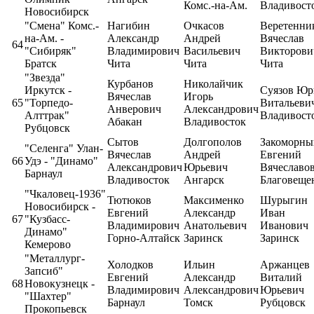
Комс.-на-Ам.
Владивост
Новосибирск
"Смена" Комс.-
Нагибин
Очкасов
Веретенни
на-Ам. -
Александр
Андрей
Вячеслав
64
"Сибиряк"
Владимирович
Васильевич
Викторови
Братск
Чита
Чита
Чита
"Звезда"
Курбанов
Николайчик
Иркутск -
Суязов Юр
Вячеслав
Игорь
65
"Торпедо-
Витальеви
Анверович
Александрович
Алттрак"
Владивост
Абакан
Владивосток
Рубцовск
Сытов
Долгополов
Закоморны
"Селенга" Улан-
Вячеслав
Андрей
Евгений
66
Удэ - "Динамо"
Александрович
Юрьевич
Вячеславо
Барнаул
Владивосток
Ангарск
Благовеще
"Чкаловец-1936"
Тютюков
Максименко
Шурыгин
Новосибирск -
Евгений
Александр
Иван
67
"Кузбасс-
Владимирович
Анатольевич
Иванович
Динамо"
Горно-Алтайск
Заринск
Заринск
Кемерово
"Металлург-
Холодков
Ильин
Аржанцев
Запсиб"
Евгений
Александр
Виталий
68
Новокузнецк -
Владимирович
Александрович
Юрьевич
"Шахтер"
Барнаул
Томск
Рубцовск
Прокопьевск