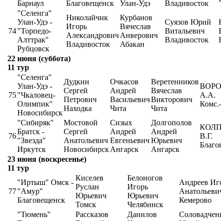
Барнаул
Благовещенск
Улан-Удэ
Владивосток
"Селенга"
Николайчик
Курбанов
Улан-Удэ -
Суязов Юрий
Игорь
Вячеслав
74
"Торпедо-
Витальевич
Александрович
Анверович
Алттрак"
Владивосток
Владивосток
Абакан
Рубцовск
22 июня (суббота)
11 тур
"Селенга"
Дудкин
Очкасов
Веретенников
Улан-Удэ -
ВОР
Сергей
Андрей
Вячеслав
75
"Чкаловец-
А.А.
Петрович
Васильевич
Викторович
Олимпик"
Комс.
Находка
Чита
Чита
Новосибирск
"Сибиряк"
Мостовой
Сизых
Долгополов
КОЛ
Братск -
Сергей
Андрей
Андрей
76
В.Г.
"Звезда"
Анатольевич
Евгеньевич
Юрьевич
Благо
Иркутск
Новосибирск
Ангарск
Ангарск
23 июня (воскресенье)
11 тур
Киселев
Белоногов
"Иртыш" Омск -
Андреев Иг
Руслан
Игорь
77
"Амур"
Анатольеви
Юрьевич
Юрьевич
Благовещенск
Кемерово
Томск
Челябинск
"Тюмень"
Рассказов
Данилов
Соловадчен