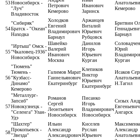
53
Новосибирск -
Анатольев
Петрович
Иванович
"Луч"
Кемерово
Кемерово
Заринск
Владивосток
Холодков
Аржанцев
"Сибиряк"
Бритвин Ол
Евгений
Виталий
54
Братск - "Океан"
Геннадьеви
Владимирович
Юрьевич
Находка
Барнаул
Барнаул
Рубцовск
Шавейко
Данилов
Соловадчен
"Иртыш" Омск -
Валерий
Игорь
Юрий
55
"Чкаловец-1936"
Иванович
Юрьевич
Владимиро
Новосибирск
Москва
Курган
Курган
"Тюмень"
Клепиков
Тюмень -
Галимов Марат
Исаков Сер
Виктор
56
"Кузбасс-
Гаинельянович
Анатольев
Юрьевич
Динамо"
Екатеринбург
Н.Тагил
Екатеринбург
Кемерово
"Металлург-
Романов
Писанко
Запсиб"
Сизых Анд
Сергей
Игорь
57
Новокузнецк -
Евгеньевич
Леонтьевич
Владимирович
"Селенга" Улан-
Ангарск
Новосибирск
Новосибирск
Удэ
"Шахтер"
Ильин
Киселев
Максименк
Прокопьевск -
Александр
Руслан
Александр
58
"Звезда"
Александрович
Юрьевич
Анатольев