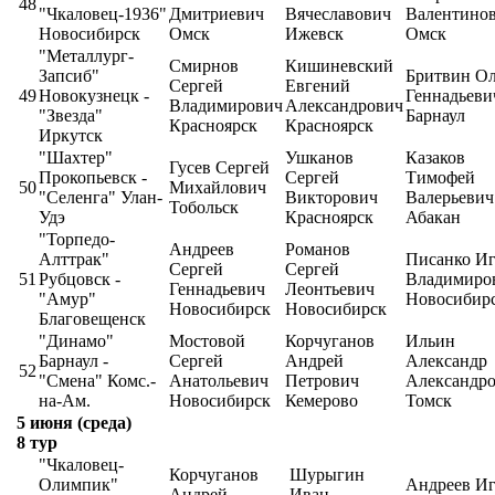
48
"Чкаловец-1936"
Дмитриевич
Вячеславович
Валентино
Новосибирск
Омск
Ижевск
Омск
"Металлург-
Смирнов
Кишиневский
Запсиб"
Бритвин Ол
Сергей
Евгений
49
Новокузнецк -
Геннадьеви
Владимирович
Александрович
"Звезда"
Барнаул
Красноярск
Красноярск
Иркутск
"Шахтер"
Ушканов
Казаков
Гусев Сергей
Прокопьевск -
Сергей
Тимофей
50
Михайлович
"Селенга" Улан-
Викторович
Валерьевич
Тобольск
Удэ
Красноярск
Абакан
"Торпедо-
Андреев
Романов
Алттрак"
Писанко Иг
Сергей
Сергей
51
Рубцовск -
Владимиро
Геннадьевич
Леонтьевич
"Амур"
Новосибир
Новосибирск
Новосибирск
Благовещенск
"Динамо"
Мостовой
Корчуганов
Ильин
Барнаул -
Сергей
Андрей
Александр
52
"Смена" Комс.-
Анатольевич
Петрович
Александр
на-Ам.
Новосибирск
Кемерово
Томск
5 июня (среда)
8 тур
"Чкаловец-
Корчуганов
Шурыгин
Олимпик"
Андреев Иг
Андрей
Иван