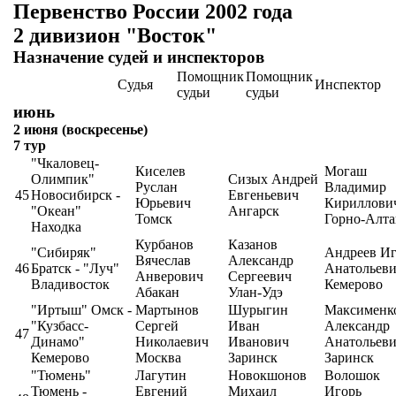
Первенство России 2002 года
2 дивизион "Восток"
Назначение судей и инспекторов
Помощник
Помощник
Судья
Инспектор
судьи
судьи
июнь
2 июня (воскресенье)
7 тур
"Чкаловец-
Киселев
Могаш
Олимпик"
Сизых Андрей
Руслан
Владимир
45
Новосибирск -
Евгеньевич
Юрьевич
Кириллови
"Океан"
Ангарск
Томск
Горно-Алта
Находка
Курбанов
Казанов
"Сибиряк"
Андреев Иг
Вячеслав
Александр
46
Братск - "Луч"
Анатольев
Анверович
Сергеевич
Владивосток
Кемерово
Абакан
Улан-Удэ
"Иртыш" Омск -
Мартынов
Шурыгин
Максименк
"Кузбасс-
Сергей
Иван
Александр
47
Динамо"
Николаевич
Иванович
Анатольев
Кемерово
Москва
Заринск
Заринск
"Тюмень"
Лагутин
Новокшонов
Волошок
Тюмень -
Евгений
Михаил
Игорь