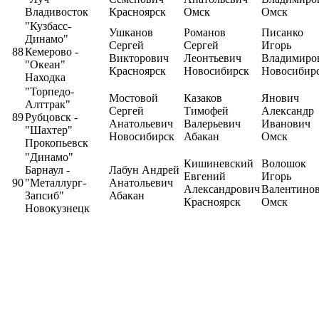
Владивосток
Красноярск
Омск
Омск
"Кузбасс-
Ушканов
Романов
Писанко
Динамо"
Сергей
Сергей
Игорь
88
Кемерово -
Викторович
Леонтьевич
Владимиро
"Океан"
Красноярск
Новосибирск
Новосибир
Находка
"Торпедо-
Мостовой
Казаков
Янович
Алттрак"
Сергей
Тимофей
Александр
89
Рубцовск -
Анатольевич
Валерьевич
Иванович
"Шахтер"
Новосибирск
Абакан
Омск
Прокопьевск
"Динамо"
Кишиневский
Волошок
Барнаул -
Лабун Андрей
Евгений
Игорь
90
"Металлург-
Анатольевич
Александрович
Валентино
Запсиб"
Абакан
Красноярск
Омск
Новокузнецк