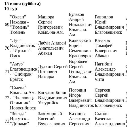
15 июня (суббота)
10 тур
Булахов
"Океан"
Мацюра
Гаврилов
Андрей
Находка -
Сергей
Юрий
69
Николаевич
"Тюмень"
Григорьевич
Владимирович
Комс.-на-
Тюмень
Комс.-на-Ам.
Благовещенск
Ам.
"Луч"
Калюсский
Казаков
Лабун Андрей
Владивосток
Борис
Тимофей
70
Анатольевич
- "Иртыш"
Семенович
Валерьевич
Абакан
Омск
Красноярск
Абакан
Воробьев
"Амур"
Нагибин
Дудкин Сергей
Сергей
Благовещенск
Александр
71
Петрович
Геннадьевич
- "Сибиряк"
Владимирович
Находка
Комс.-на-
Братск
Чита
Ам.
"Смена"
Погодин
Сергеев
Комс.-на-Ам.
Косулин Борис
Игорь
Сергей
72
- "Чкаловец-
Владимирович
Валерьевич
Владимирович
Олимпик"
Уссурийск
Владивосток
Благовещенск
Новосибирск
"Звезда"
Закоморный
Казанов
Сытов
Иркутск -
Евгений
Александр
Вячеслав
73
"Динамо"
Вячеславович
Сергеевич
Александрович