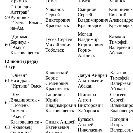
Иркутск
Томск
Томск
Заринск
"Торпедо-
Ушканов
Смирнов
Кишиневск
Алттрак"
Сергей
Сергей
Евгений
59
Рубцовск -
Викторович
Владимирович
Александр
"Смена" Комс.-
Красноярск
Красноярск
Красноярск
на-Ам.
Могаш
"Динамо"
Казаков
Гусев Сергей
Владимир
Барнаул -
Тимофей
60
Михайлович
Кириллович
"Амур"
Валерьевич
Тобольск
Горно-
Благовещенск
Абакан
Алтайск
12 июня (среда)
9 тур
Калюсский
Казаков
"Океан"
Лабун Андрей
Борис
Тимофей
61
Находка -
Анатольевич
Семенович
Валерьеви
"Иртыш" Омск
Абакан
Красноярск
Абакан
"Луч"
Гаврилов
Шипоша
Сергеев
Владивосток -
Юрий
Антон
Сергей
62
"Тюмень"
Владимирович
Викторович
Владимир
Тюмень
Благовещенск
Хабаровск
Благовеще
"Амур"
Булахов
Погодин
Благовещенск -
Сизых Андрей
Андрей
Игорь
63
"Чкаловец-
Евгеньевич
Николаевич
Валерьеви
Олимпик"
Ангарск