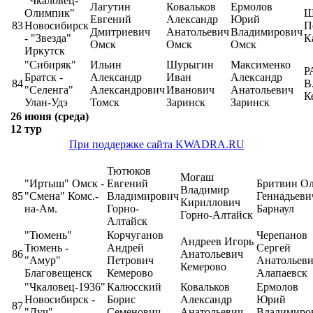
"Чкаловец-
Лагутин
Ковальков
Ермолов
Олимпик"
Ш
Евгений
Александр
Юрий
83
Новосибирск
П
Дмитриевич
Анатольевич
Владимирович
- "Звезда"
К
Омск
Омск
Омск
Иркутск
"Сибиряк"
Ильин
Шурыгин
Максименко
Р
Братск -
Александр
Иван
Александр
84
В
"Селенга"
Александрович
Иванович
Анатольевич
К
Улан-Удэ
Томск
Заринск
Заринск
26 июня (среда)
12 тур
При поддержке сайта KWADRA.RU
Тютюков
Могаш
"Иртыш" Омск -
Евгений
Бритвин Ол
Владимир
85
"Смена" Комс.-
Владимирович
Геннадьеви
Кириллович
на-Ам.
Горно-
Барнаул
Горно-Алтайск
Алтайск
"Тюмень"
Корчуганов
Черепанов
Андреев Игорь
Тюмень -
Андрей
Сергей
86
Анатольевич
"Амур"
Петрович
Анатольев
Кемерово
Благовещенск
Кемерово
Алапаевск
"Чкаловец-1936"
Калюсский
Ковальков
Ермолов
Новосибирск -
Борис
Александр
Юрий
87
"Луч"
Семенович
Анатольевич
Владимиро