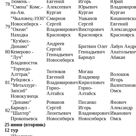
Тюмень -
Евгений
Игорь
Юрий
78
"Смена" Комс.-
Алексеевич
Юрьевич
Владимиро
на-Ам.
Курган
Курган
Курган
"Чкаловец-1936"
Смирнов
Ушканов
Кишиневск
Новосибирск -
Сергей
Сергей
Евгений
79
"Океан"
Владимирович
Викторович
Александро
Находка
Красноярск
Красноярск
Красноярск
"Кузбасс-
Андреев
Динамо"
Бритвин Олег
Лабун Андр
Сергей
80
Кемерово -
Геннадьевич
Анатольеви
Геннадьевич
"Луч"
Барнаул
Абакан
Новосибирск
Владивосток
"Торпедо-
Тютюков
Могаш
Алттрак"
Волошок
Евгений
Владимир
Рубцовск -
Игорь
81
Владимирович
Кириллович
"Металлург-
Валентинов
Горно-
Горно-
Запсиб"
Омск
Алтайск
Алтайск
Новокузнецк
"Динамо"
Романов
Писанко
Янович
Барнаул -
Сергей
Игорь
Александр
82
"Шахтер"
Леонтьевич
Владимирович
Иванович
Прокопьевск
Новосибирск
Новосибирск
Омск
25 июня (вторник)
12 тур