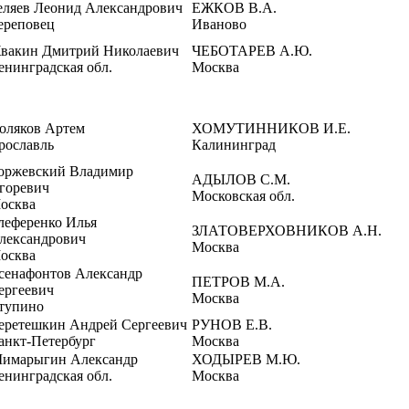
еляев Леонид Александрович
ЕЖКОВ В.А.
ереповец
Иваново
вакин Дмитрий Николаевич
ЧЕБОТАРЕВ А.Ю.
енинградская обл.
Москва
оляков Артем
ХОМУТИННИКОВ И.Е.
рославль
Калининград
оржевский Владимир
АДЫЛОВ С.М.
горевич
Московская обл.
осква
леференко Илья
ЗЛАТОВЕРХОВНИКОВ А.Н.
лександрович
Москва
осква
сенафонтов Александр
ПЕТРОВ М.А.
ергеевич
Москва
тупино
еретешкин Андрей Сергеевич
РУНОВ Е.В.
анкт-Петербург
Москва
имарыгин Александр
ХОДЫРЕВ М.Ю.
енинградская обл.
Москва