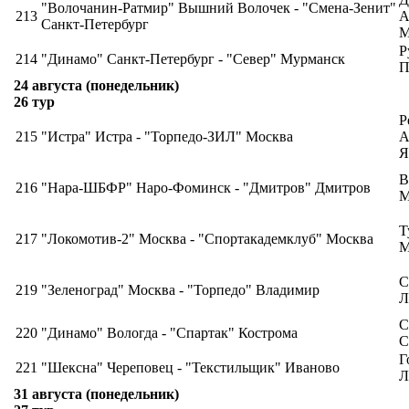
"Волочанин-Ратмир" Вышний Волочек - "Смена-Зенит"
213
А
Санкт-Петербург
М
Р
214
"Динамо" Санкт-Петербург - "Север" Мурманск
П
24 августа (понедельник)
26 тур
Р
215
"Истра" Истра - "Торпедо-ЗИЛ" Москва
А
Я
В
216
"Нара-ШБФР" Наро-Фоминск - "Дмитров" Дмитров
М
Т
217
"Локомотив-2" Москва - "Спортакадемклуб" Москва
М
С
219
"Зеленоград" Москва - "Торпедо" Владимир
Л
С
220
"Динамо" Вологда - "Спартак" Кострома
С
Г
221
"Шексна" Череповец - "Текстильщик" Иваново
Л
31 августа (понедельник)