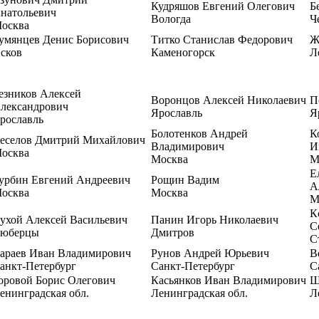
Кудряшов Евгений Олегович
Б
натольевич
Вологда
Ч
осква
умянцев Денис Борисович
Титко Станислав Федорович
Ж
сков
Каменогорск
Л
езников Алексей
Воронцов Алексей Николаевич
П
лександрович
Ярославль
Я
рославль
Болотенков Андрей
К
еселов Дмитрий Михайлович
Владимирович
И
осква
Москва
М
Е
урбин Евгений Андреевич
Рощин Вадим
А
осква
Москва
М
К
ухой Алексей Васильевич
Панин Игорь Николаевич
С
юберцы
Дмитров
С
араев Иван Владимирович
Рунов Андрей Юрьевич
В
анкт-Петербург
Санкт-Петербург
С
оровой Борис Олегович
Касьянков Иван Владимирович
Ш
енинградская обл.
Ленинградская обл.
Л