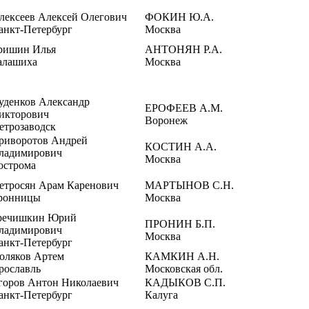
лексеев Алексей Олегович
ФОКИН Ю.А.
анкт-Петербург
Москва
ришин Илья
АНТОНЯН Р.А.
алашиха
Москва
уденков Александр
ЕРОФЕЕВ А.М.
икторович
Воронеж
етрозаводск
риворотов Андрей
КОСТИН А.А.
ладимирович
Москва
острома
етросян Арам Каренович
МАРТЫНОВ С.Н.
ронницы
Москва
речишкин Юрий
ПРОНИН Б.П.
ладимирович
Москва
анкт-Петербург
оляков Артем
КАМКИН А.Н.
рославль
Московская обл.
горов Антон Николаевич
КАДЫКОВ С.П.
анкт-Петербург
Калуга