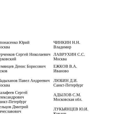
понасенко Юрий
ЧИНКИН Н.Н.
осква
Владимир
урченков Сергей Николаевич
ЛАВРУХИН С.С.
уковский
Москва
умянцев Денис Борисович
ЕЖКОВ В.А.
сков
Иваново
адыханов Павел Андреевич
ЛЮБИН Д.И.
осква
Санкт-Петербург
алафеев Сергей
АДЫЛОВ С.М.
лександрович
Московская обл.
анкт-Петербург
ельцов Дмитрий
ЛУКЬЯНЦЕВ Ю.И.
ячеславович
Ковдор