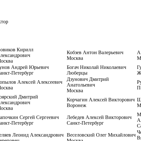
ктор
овиков Кирилл
Кобзев Антон Валерьевич
А
лександрович
Москва
М
осква
унов Андрей Юрьевич
Богач Николай Николаевич
Г
анкт-Петербург
Люберцы
Ж
Дзунович Дмитрий
опылов Алексей Алексеевич
Р
Анатольевич
осква
П
Москва
оярский Дмитрий
Корчагин Алексей Викторович
Ш
лександрович
Воронеж
М
осква
М
апочкин Сергей Сергеевич
Лебедев Алексей Викторович
А
анкт-Петербург
Санкт-Петербург
С
Ч
еляев Леонид Александрович
Веселовский Олег Михайлович
В
ереповец
Москва