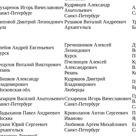
Кудрявцев Александр
ухаренок Игорь Вячеславович
А
Анатольевич
анкт-Петербург
С
Санкт-Петербург
иповой Дмитрий Леонидович
Рушаков Виталий Андреевич
Т
ула
Архангельск
Б
Гречишников Алексей
Д
лебов Андрей Евгеньевич
Леонидович
В
урск
Курск
П
Пчелинцев Алексей
К
едулов Виталий Викторович
Александрович
В
язань
Рязань
К
ишков Александр
Кудряшов Дмитрий
П
ладимирович
Владимирович
Б
осковская обл.
Люберцы
Г
азарцев Василий Анатольевич
Сухаренок Игорь Вячеславович
В
анкт-Петербург
Санкт-Петербург
С
адыханов Павел Андреевич
Криволапов Антон Сергеевич
П
осква
Иваново
Я
укин Юрий Сергеевич
Любимов Артем Михайлович
Е
рхангельск
Санкт-Петербург
С
зунович Дмитрий