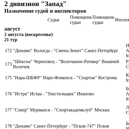
2 дивизион "Запад"
Назначение судей и инспекторов
Помощник
Помощник
Судья
Инспе
судьи
судьи
август
2 августа (воскресенье)
21 тур
Н
172
"Динамо" Вологда - "Смена-Зенит" Санкт-Петербург
А
М
"Шексна" Череповец - "Волочанин-Ратмир" Вышний
Р
173
Волочек
С
К
175
"Нара-ШБФР" Наро-Фоминск - "Спартак" Кострома
М
Б
176
"Истра" Истра - "Текстильщик" Иваново
А
М
Л
177
"Север" Мурманск - "Спортакадемклуб" Москва
С
Б
178
"Динамо" Санкт-Петербург - "Псков-747" Псков
Ч