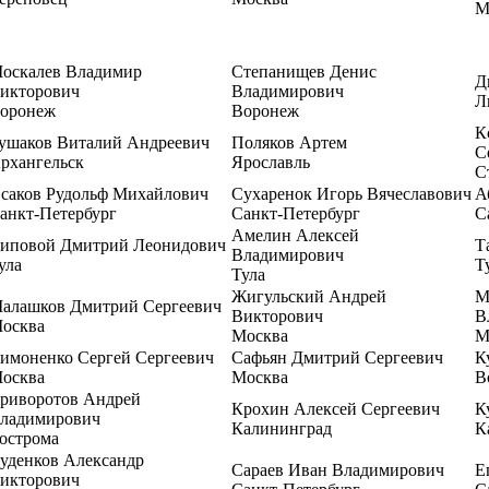
М
оскалев Владимир
Степанищев Денис
Д
икторович
Владимирович
Л
оронеж
Воронеж
К
ушаков Виталий Андреевич
Поляков Артем
С
рхангельск
Ярославль
С
саков Рудольф Михайлович
Сухаренок Игорь Вячеславович
А
анкт-Петербург
Санкт-Петербург
С
Амелин Алексей
иповой Дмитрий Леонидович
Т
Владимирович
ула
Т
Тула
Жигульский Андрей
М
алашков Дмитрий Сергеевич
Викторович
В
осква
Москва
М
имоненко Сергей Сергеевич
Сафьян Дмитрий Сергеевич
К
осква
Москва
В
риворотов Андрей
Крохин Алексей Сергеевич
К
ладимирович
Калининград
К
острома
уденков Александр
Сараев Иван Владимирович
Е
икторович