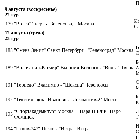
П
9 августа (воскресенье)
22 тур
И
179
"Волга" Тверь - "Зеленоград" Москва
Са
12 августа (среда)
23 тур
Г
188
"Смена-Зенит" Санкт-Петербург - "Зеленоград" Москва
Л
Б
189
"Волочанин-Ратмир" Вышний Волочек - "Волга" Тверь
А
М
С
191
"Торпедо" Владимир - "Шексна" Череповец
М
К
192
"Текстильщик" Иваново - "Локомотив-2" Москва
Р
"Спортакадемклуб" Москва - "Нара-ШБФР" Наро-
Л
193
Фоминск
Т
И
194
"Псков-747" Псков - "Истра" Истра
С
Ш