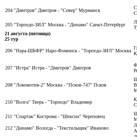
С
204
"Дмитров" Дмитров - "Север" Мурманск
С
Л
205
"Торпедо-ЗИЛ" Москва - "Динамо" Санкт-Петербург
Т
21 августа (пятница)
25 тур
Г
206
"Нара-ШБФР" Наро-Фоминск - "Торпедо-ЗИЛ" Москва
К
Ф
207
"Истра" Истра - "Дмитров" Дмитров
Р
Ш
208
"Локомотив-2" Москва - "Псков-747" Псков
В
М
К
210
"Волга" Тверь - "Торпедо" Владимир
С
Ш
211
"Спартак" Кострома - "Шексна" Череповец
М
Л
212
"Динамо" Вологда - "Текстильщик" Иваново
А
Д