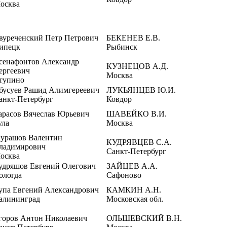
осква
вуреченский Петр Петрович
БЕКЕНЕВ Е.В.
ипецк
Рыбинск
сенафонтов Александр
КУЗНЕЦОВ А.Д.
ергеевич
Москва
тупино
бусуев Рашид Алимгереевич
ЛУКЬЯНЦЕВ Ю.И.
анкт-Петербург
Ковдор
арасов Вячеслав Юрьевич
ШАВЕЙКО В.И.
ула
Москва
урашов Валентин
КУДРЯВЦЕВ С.А.
ладимирович
Санкт-Петербург
осква
удряшов Евгений Олегович
ЗАЙЦЕВ А.А.
ологда
Сафоново
упа Евгений Александрович
КАМКИН А.Н.
алининград
Московская обл.
горов Антон Николаевич
ОЛЬШЕВСКИЙ В.Н.