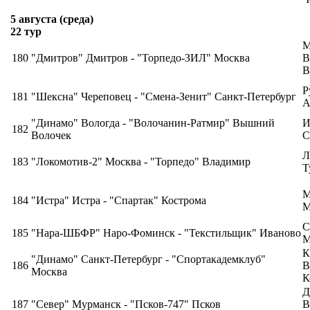
5 августа (среда)
22 тур
М
180
"Дмитров" Дмитров - "Торпедо-ЗИЛ" Москва
В
В
Р
181
"Шексна" Череповец - "Смена-Зенит" Санкт-Петербург
А
"Динамо" Вологда - "Волочанин-Ратмир" Вышний
И
182
Волочек
С
Л
183
"Локомотив-2" Москва - "Торпедо" Владимир
Т
М
184
"Истра" Истра - "Спартак" Кострома
М
С
185
"Нара-ШБФР" Наро-Фоминск - "Текстильщик" Иваново
М
К
"Динамо" Санкт-Петербург - "Спортакадемклуб"
186
В
Москва
К
Д
187
"Север" Мурманск - "Псков-747" Псков
В