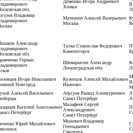
Демешко Игорь Андреевич
ладимирович
В
Химки
осковская обл.
Л
огулев Владимир
Матюнин Алексей Валерьевич
К
ладимирович
Москва
В
осква
ишков Александр
Титко Станислав Федорович
П
ладимирович
Каменогорск
Б
осковская обл.
равченко Герман
Шимарыгин Александр
К
ладимирович
Ленинградская обл.
Л
сков
М
изовцев Игорь Николаевич
Кузнецов Алексей Михайлович
В
ижний Новгород
Иваново
М
ухой Алексей Васильевич
Абусуев Рашид Алимгереевич
Л
юберцы
Санкт-Петербург
А
Малафеев Сергей
азарцев Василий Анатольевич
П
Александрович
анкт-Петербург
С
Санкт-Петербург
Миневич Владимир
нченко Юрий Михайлович
С
Геннадьевич
моленск
С
Смоленск