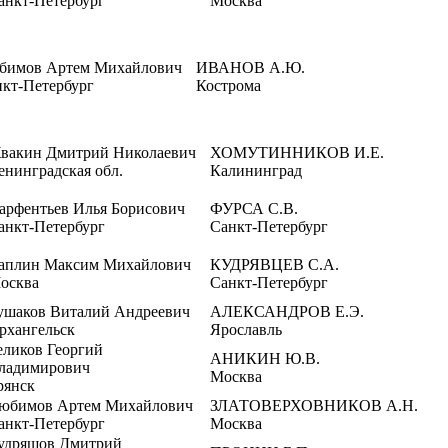
анкт-Петербург
Москва
бимов Артем Михайлович
ИВАНОВ А.Ю.
кт-Петербург
Кострома
вакин Дмитрий Николаевич
ХОМУТИННИКОВ И.Е.
енинградская обл.
Калининград
арфентьев Илья Борисович
ФУРСА С.В.
анкт-Петербург
Санкт-Петербург
аплин Максим Михайлович
КУДРЯВЦЕВ С.А.
осква
Санкт-Петербург
ушаков Виталий Андреевич
АЛЕКСАНДРОВ Е.Э.
рхангельск
Ярославль
еликов Георгий
АНИКИН Ю.В.
ладимирович
Москва
рянск
юбимов Артем Михайлович
ЗЛАТОВЕРХОВНИКОВ А.Н.
анкт-Петербург
Москва
удряшов Дмитрий