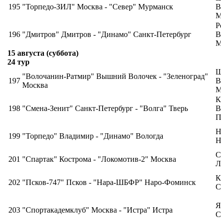
195
"Торпедо-ЗИЛ" Москва - "Север" Мурманск
В
М
Р
196
"Дмитров" Дмитров - "Динамо" Санкт-Петербург
В
М
15 августа (суббота)
24 тур
Ш
"Волочанин-Ратмир" Вышний Волочек - "Зеленоград"
197
В
Москва
М
К
198
"Смена-Зенит" Санкт-Петербург - "Волга" Тверь
В
П
Н
199
"Торпедо" Владимир - "Динамо" Вологда
Н
С
201
"Спартак" Кострома - "Локомотив-2" Москва
Л
К
202
"Псков-747" Псков - "Нара-ШБФР" Наро-Фоминск
С
Я
203
"Спортакадемклуб" Москва - "Истра" Истра
С