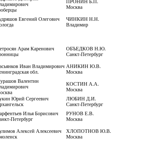
ПРОНИН Б.П.
ладимирович
Москва
юберцы
удряшов Евгений Олегович
ЧИНКИН Н.Н.
ологда
Владимир
етросян Арам Каренович
ОБЪЕДКОВ Н.Ю.
ронницы
Санкт-Петербург
асьянков Иван Владимирович
АНИКИН Ю.В.
енинградская обл.
Москва
урашов Валентин
КОСТИН А.А.
ладимирович
Москва
осква
укин Юрий Сергеевич
ЛЮБИН Д.И.
рхангельск
Санкт-Петербург
арфентьев Илья Борисович
РУНОВ Е.В.
анкт-Петербург
Москва
улимов Алексей Алексеевич
ХЛОПОТНОВ Ю.В.
моленск
Москва