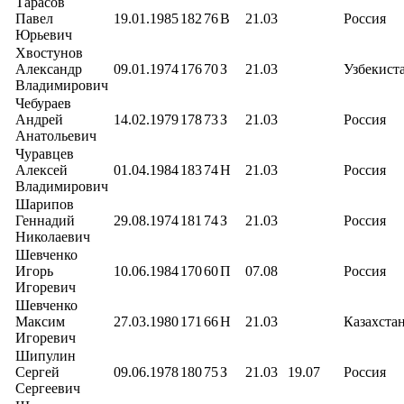
Тарасов
Павел
19.01.1985
182
76
В
21.03
Россия
Юрьевич
Хвостунов
Александр
09.01.1974
176
70
З
21.03
Узбекист
Владимирович
Чебураев
Андрей
14.02.1979
178
73
З
21.03
Россия
Анатольевич
Чуравцев
Алексей
01.04.1984
183
74
Н
21.03
Россия
Владимирович
Шарипов
Геннадий
29.08.1974
181
74
З
21.03
Россия
Николаевич
Шевченко
Игорь
10.06.1984
170
60
П
07.08
Россия
Игоревич
Шевченко
Максим
27.03.1980
171
66
Н
21.03
Казахста
Игоревич
Шипулин
Сергей
09.06.1978
180
75
З
21.03
19.07
Россия
Сергеевич