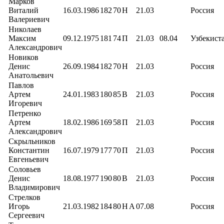
Марков
Виталий
16.03.1986
182
70
Н
21.03
Россия
Валериевич
Николаев
Максим
09.12.1975
181
74
П
21.03
08.04
Узбекист
Александрович
Новиков
Денис
26.09.1984
182
70
Н
21.03
Россия
Анатольевич
Павлов
Артем
24.01.1983
180
85
В
21.03
Россия
Игоревич
Петренко
Артем
18.02.1986
169
58
П
21.03
Россия
Александрович
Скрыльников
Константин
16.07.1979
177
70
П
21.03
Россия
Евгеньевич
Соловьев
Денис
18.08.1977
190
80
В
21.03
Россия
Владимирович
Стрелков
Игорь
21.03.1982
184
80
Н
А
07.08
Россия
Сергеевич