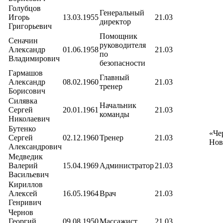
Голубцов
Генеральный
Игорь
13.03.1955
21.03
директор
Григорьевич
Помощник
Сеначин
руководителя
Александр
01.06.1958
21.03
по
Владимирович
безопасности
Гармашов
Главный
Александр
08.02.1960
21.03
тренер
Борисович
Силявка
Начальник
Сергей
20.01.1961
21.03
команды
Николаевич
Бутенко
«Че
Сергей
02.12.1960
Тренер
21.03
Нов
Александрович
Медведик
Валерий
15.04.1969
Администратор
21.03
Васильевич
Кириллов
Алексей
16.05.1964
Врач
21.03
Генривич
Чернов
Георгий
09.08.1950
Массажист
21.03