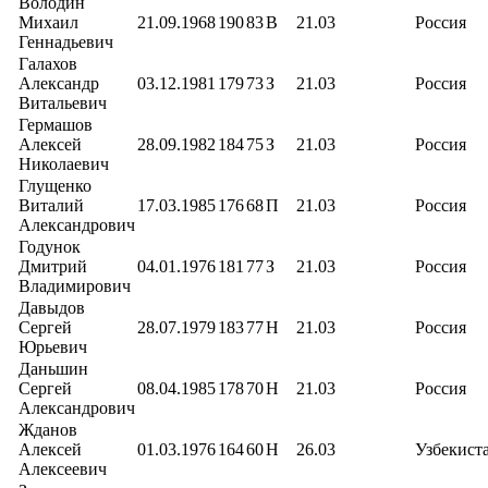
Володин
Михаил
21.09.1968
190
83
В
21.03
Россия
Геннадьевич
Галахов
Александр
03.12.1981
179
73
З
21.03
Россия
Витальевич
Гермашов
Алексей
28.09.1982
184
75
З
21.03
Россия
Николаевич
Глущенко
Виталий
17.03.1985
176
68
П
21.03
Россия
Александрович
Годунок
Дмитрий
04.01.1976
181
77
З
21.03
Россия
Владимирович
Давыдов
Сергей
28.07.1979
183
77
Н
21.03
Россия
Юрьевич
Даньшин
Сергей
08.04.1985
178
70
Н
21.03
Россия
Александрович
Жданов
Алексей
01.03.1976
164
60
Н
26.03
Узбекист
Алексеевич