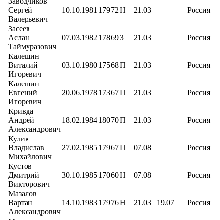
Заводчиков
Сергей
10.10.1981
179
72
Н
21.03
Россия
Валерьевич
Засеев
Аслан
07.03.1982
178
69
З
21.03
Россия
Таймуразович
Калешин
Виталий
03.10.1980
175
68
П
21.03
Россия
Игоревич
Калешин
Евгений
20.06.1978
173
67
П
21.03
Россия
Игоревич
Кривда
Андрей
18.02.1984
180
70
П
21.03
Россия
Александрович
Кулик
Владислав
27.02.1985
179
67
П
07.08
Россия
Михайлович
Кустов
Дмитрий
30.10.1985
170
60
Н
07.08
Россия
Викторович
Мазалов
Вартан
14.10.1983
179
76
Н
21.03
19.07
Россия
Александрович