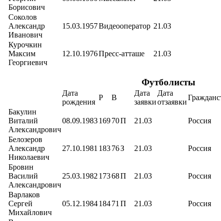
Борисович
Соколов
Александр
15.03.1957
Видеооператор
21.03
Иванович
Курочкин
Максим
12.10.1976
Пресс-атташе
21.03
Георгиевич
Футболисты
Дата
Дата
Дата
Р
В
Гражданс
рождения
заявки
отзаявки
Бакулин
Виталий
08.09.1983
169
70
П
21.03
Россия
Александрович
Белозеров
Александр
27.10.1981
183
76
З
21.03
Россия
Николаевич
Бровин
Василий
25.03.1982
173
68
П
21.03
Россия
Александрович
Варлаков
Сергей
05.12.1984
184
71
П
21.03
Россия
Михайлович