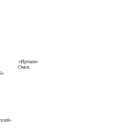
«Иртыш»
Омск
6»
псиб»