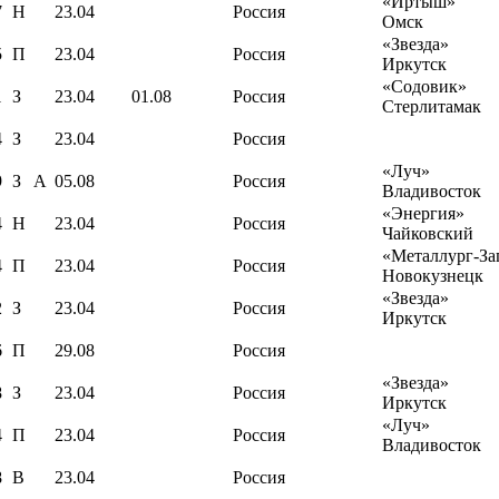
«Иртыш»
7
Н
23.04
Россия
Омск
«Звезда»
5
П
23.04
Россия
Иркутск
«Содовик»
1
З
23.04
01.08
Россия
Стерлитамак
4
З
23.04
Россия
«Луч»
9
З
А
05.08
Россия
Владивосток
«Энергия»
4
Н
23.04
Россия
Чайковский
«Металлург-За
4
П
23.04
Россия
Новокузнецк
«Звезда»
2
З
23.04
Россия
Иркутск
6
П
29.08
Россия
«Звезда»
8
З
23.04
Россия
Иркутск
«Луч»
4
П
23.04
Россия
Владивосток
8
В
23.04
Россия