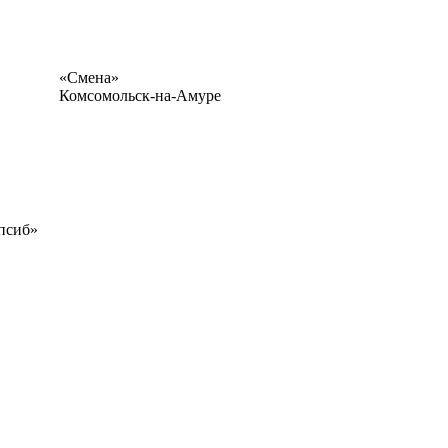
«Смена»
Комсомольск-на-Амуре
псиб»