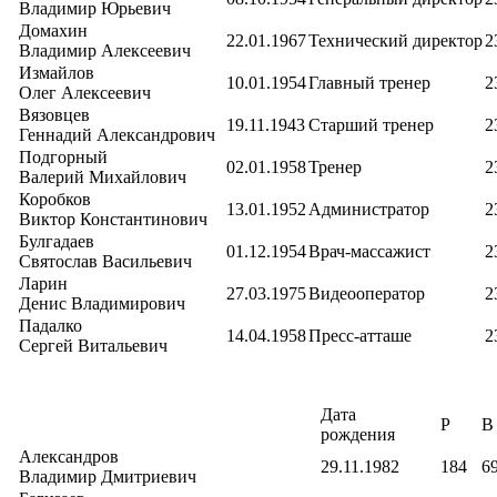
Владимир Юрьевич
Домахин
22.01.1967
Технический директор
2
Владимир Алексеевич
Измайлов
10.01.1954
Главный тренер
2
Олег Алексеевич
Вязовцев
19.11.1943
Старший тренер
2
Геннадий Александрович
Подгорный
02.01.1958
Тренер
2
Валерий Михайлович
Коробков
13.01.1952
Администратор
2
Виктор Константинович
Булгадаев
01.12.1954
Врач-массажист
2
Святослав Васильевич
Ларин
27.03.1975
Видеооператор
2
Денис Владимирович
Падалко
14.04.1958
Пресс-атташе
2
Сергей Витальевич
Дата
Р
В
рождения
Александров
29.11.1982
184
6
Владимир Дмитриевич