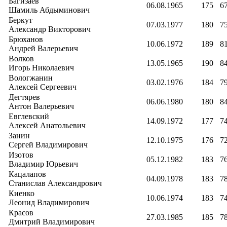
Багизаев
06.08.1965
175
6
Шамиль Абдыминович
Беркут
07.03.1977
180
7
Александр Викторович
Брюханов
10.06.1972
189
8
Андрей Валерьевич
Волков
13.05.1965
190
8
Игорь Николаевич
Вологжанин
03.02.1976
184
7
Алексей Сергеевич
Дегтярев
06.06.1980
180
8
Антон Валерьевич
Евглевский
14.09.1972
177
7
Алексей Анатольевич
Занин
12.10.1975
176
7
Сергей Владимирович
Изотов
05.12.1982
183
7
Владимир Юрьевич
Кацалапов
04.09.1978
183
7
Станислав Александрович
Киенко
10.06.1974
183
7
Леонид Владимирович
Красов
27.03.1985
185
7
Дмитрий Владимирович