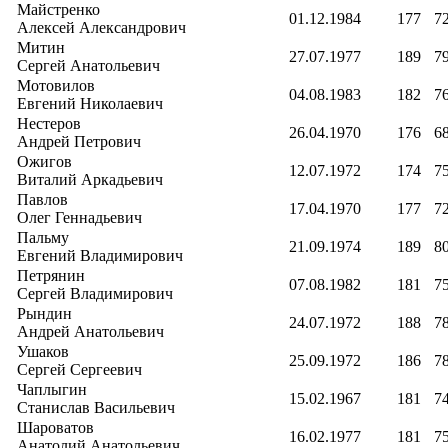
Майстренко
01.12.1984
177
7
Алексей Александрович
Митин
27.07.1977
189
7
Сергей Анатольевич
Мотовилов
04.08.1983
182
7
Евгений Николаевич
Нестеров
26.04.1970
176
6
Андрей Петрович
Ожигов
12.07.1972
174
7
Виталий Аркадьевич
Павлов
17.04.1970
177
7
Олег Геннадьевич
Пальму
21.09.1974
189
8
Евгений Владимирович
Петрянин
07.08.1982
181
7
Сергей Владимирович
Рындин
24.07.1972
188
7
Андрей Анатольевич
Ушаков
25.09.1972
186
7
Сергей Сергеевич
Чаплыгин
15.02.1967
181
7
Станислав Васильевич
Шароватов
16.02.1977
181
7
Анатолий Анатольевич