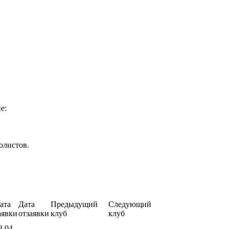
е:
олистов.
ата
Дата
Предыдущий
Следующий
аявки
отзаявки
клуб
клуб
3.04