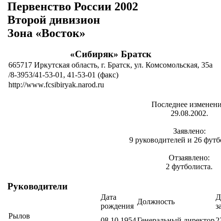
Первенство России 2002
Второй дивизион
Зона «Восток»
«Сибиряк» Братск
665717 Иркутская область, г. Братск, ул. Комсомольская, 35а
/8-3953/41-53-01, 41-53-01 (факс)
http://www.fcsibiryak.narod.ru
Последнее изменени
29.08.2002.
Заявлено:
9 руководителей и 26 футб
Отзаявлено:
2 футболиста.
Руководители
Дата
Д
Должность
рождения
з
Рылов
08.10.1954
Генеральный директор
2