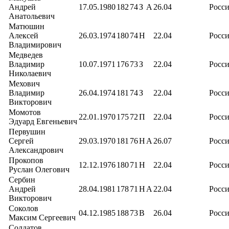
Андрей
17.05.1980
182
74
З
А
26.04
Росс
Анатольевич
Матюшин
Алексей
26.03.1974
180
74
Н
22.04
Росс
Владимирович
Медведев
Владимир
10.07.1971
176
73
З
22.04
Росс
Николаевич
Мехович
Владимир
26.04.1974
181
74
З
22.04
Росс
Викторович
Момотов
22.01.1970
175
72
П
22.04
Росс
Эдуард Евгеньевич
Первушин
Сергей
29.03.1970
181
76
Н
А
26.07
Росс
Александрович
Прокопов
12.12.1976
180
71
Н
22.04
Росс
Руслан Олегович
Сербин
Андрей
28.04.1981
178
71
Н
А
22.04
Росс
Викторович
Соколов
04.12.1985
188
73
В
26.04
Росс
Максим Сергеевич
Солдатов