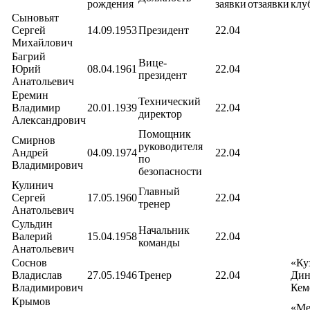
рождения
заявки
отзаявки
клу
Сыновьят
Сергей
14.09.1953
Президент
22.04
Михайлович
Багрий
Вице-
Юрий
08.04.1961
22.04
президент
Анатольевич
Еремин
Технический
Владимир
20.01.1939
22.04
директор
Александрович
Помощник
Смирнов
руководителя
Андрей
04.09.1974
22.04
по
Владимирович
безопасности
Кулинич
Главный
Сергей
17.05.1960
22.04
тренер
Анатольевич
Сульдин
Начальник
Валерий
15.04.1958
22.04
команды
Анатольевич
Соснов
«Ку
Владислав
27.05.1946
Тренер
22.04
Дин
Владимирович
Кем
Крымов
«Ме