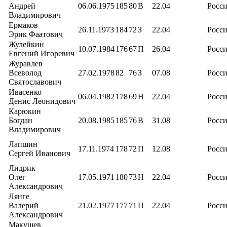
Андрей
06.06.1975
185
80
В
22.04
Росс
Владимирович
Ермаков
26.11.1973
184
72
З
22.04
Росс
Эрик Фаатович
Жулейкин
10.07.1984
176
67
П
26.04
Росс
Евгений Игоревич
Журавлев
Всеволод
27.02.1978
82
76
З
07.08
Росс
Святославович
Ивасенко
06.04.1982
178
69
Н
22.04
Росс
Денис Леонидович
Карюкин
Богдан
20.08.1985
185
76
В
31.08
Росс
Владимирович
Лапшин
17.11.1974
178
72
П
12.08
Росс
Сергей Иванович
Лидрик
Олег
17.05.1971
180
73
Н
22.04
Росс
Александрович
Лянге
Валерий
21.02.1977
177
71
П
22.04
Росс
Александрович
Макушев