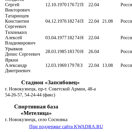
Сергей
12.10.1970
176
72
П
22.04
Росс
Викторович
Татаринцев
Константин
04.12.1976
182
74
П
22.04
21.08
Росс
Сергеевич
Тихоньких
Алексей
03.04.1977
182
74
Н
22.04
Росс
Владимирович
Урывков
28.03.1985
183
70
Н
26.04
Росс
Денис Сергеевич
Яркин
Александр
12.03.1969
179
78
З
22.04
13.08
Росс
Дмитриевич
Стадион «Запсибовец»
г. Новокузнецк, пр-т. Советской Армии, 48-а
54-26-57, 54-24-44 (факс)
Спортивная база
«Метелица»
г. Новокузнецк, село Сосновка
При поддержке сайта KWADRA.RU