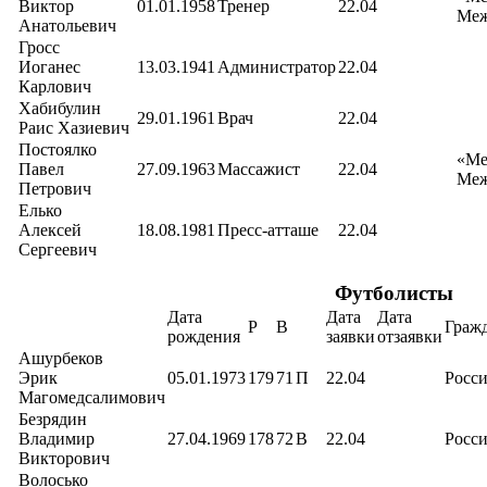
Виктор
01.01.1958
Тренер
22.04
Меж
Анатольевич
Гросс
Иоганес
13.03.1941
Администратор
22.04
Карлович
Хабибулин
29.01.1961
Врач
22.04
Раис Хазиевич
Постоялко
«Ме
Павел
27.09.1963
Массажист
22.04
Меж
Петрович
Елько
Алексей
18.08.1981
Пресс-атташе
22.04
Сергеевич
Футболисты
Дата
Дата
Дата
Р
В
Граж
рождения
заявки
отзаявки
Ашурбеков
Эрик
05.01.1973
179
71
П
22.04
Росс
Магомедсалимович
Безрядин
Владимир
27.04.1969
178
72
В
22.04
Росс
Викторович
Волосько