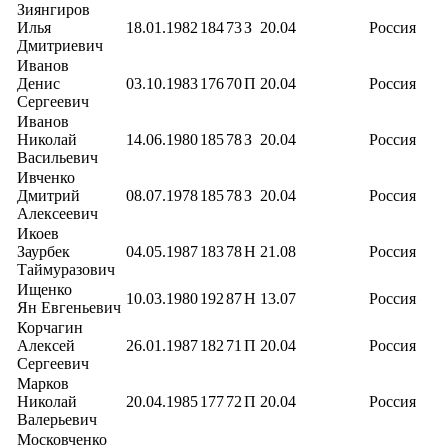
Зиянгиров
Илья
18.01.1982
184
73
З
20.04
Россия
Дмитриевич
Иванов
Денис
03.10.1983
176
70
П
20.04
Россия
Сергеевич
Иванов
Николай
14.06.1980
185
78
З
20.04
Россия
Васильевич
Ивченко
Дмитрий
08.07.1978
185
78
З
20.04
Россия
Алексеевич
Икоев
Заурбек
04.05.1987
183
78
Н
21.08
Россия
Таймуразович
Ищенко
10.03.1980
192
87
Н
13.07
Россия
Ян Евгеньевич
Корчагин
Алексей
26.01.1987
182
71
П
20.04
Россия
Сергеевич
Марков
Николай
20.04.1985
177
72
П
20.04
Россия
Валерьевич
Московченко