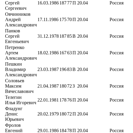
Сергей
16.03.1986
187
77
П
20.04
Россия
Сергеевич
Овчинников
Андрей
17.11.1986
175
70
П
20.04
Россия
Александрович
Панков
Сергей
31.12.1978
187
85
В
20.04
Россия
Евгеньевич
Петренко
Артем
18.02.1986
167
63
П
20.04
Россия
Александрович
Пешкин
Владимир
23.03.1987
196
83
В
20.04
Россия
Александрович
Соловьев
Максим
21.04.1987
180
72
З
20.04
Россия
Вячеславович
Телегин
22.01.1981
178
76
П
20.04
Россия
Илья Игоревич
Фладунг
Денис
20.02.1979
180
72
П
20.04
Россия
Юрьевич
Фролов
Евгений
29.01.1986
184
78
П
20.04
Россия