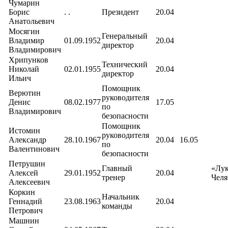
Чумарин
Борис
. .
Президент
20.04
Анатольевич
Мосягин
Генеральный
Владимир
01.09.1952
20.04
директор
Владимирович
Хрипунков
Технический
Николай
02.01.1955
20.04
директор
Ильич
Помощник
Верютин
руководителя
Денис
08.02.1977
17.05
по
Владимирович
безопасности
Помощник
Истомин
руководителя
Александр
28.10.1967
20.04
16.05
по
Валентинович
безопасности
Петрушин
Главный
«Лу
Алексей
29.01.1952
20.04
тренер
Челя
Алексеевич
Коркин
Начальник
Геннадий
23.08.1963
20.04
команды
Петрович
Машнин