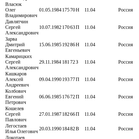
Власюк
Олег
01.05.1984
175
70
Н
11.04
Россия
Владимирович
Давлятчин
Сергей
10.07.1982
170
63
П
11.04
Россия
Александрович
Зарва
Дмитрий
15.06.1985
192
86
Н
11.04
Россия
Евгеньевич
Камарицких
Сергей
29.11.1984
181
72
З
11.04
Россия
Александрович
Кашкаров
Алексей
09.04.1990
193
77
П
11.04
Россия
Андреевич
Колбович
Евгений
06.06.1985
176
72
П
11.04
Россия
Петрович
Кошелев
Сергей
27.01.1987
182
66
П
11.04
Россия
Павлович
Легостаев
20.03.1990
184
82
В
11.04
Россия
Илья Олегович
Локотаев