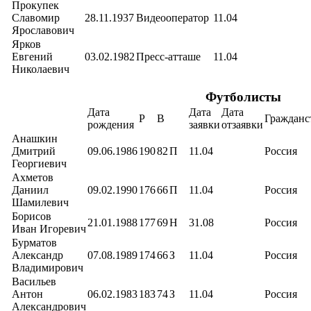
Прокупек
Славомир
28.11.1937
Видеооператор
11.04
Ярославович
Ярков
Евгений
03.02.1982
Пресс-атташе
11.04
Николаевич
Футболисты
Дата
Дата
Дата
Р
В
Гражданс
рождения
заявки
отзаявки
Анашкин
Дмитрий
09.06.1986
190
82
П
11.04
Россия
Георгиевич
Ахметов
Даниил
09.02.1990
176
66
П
11.04
Россия
Шамилевич
Борисов
21.01.1988
177
69
Н
31.08
Россия
Иван Игоревич
Бурматов
Александр
07.08.1989
174
66
З
11.04
Россия
Владимирович
Васильев
Антон
06.02.1983
183
74
З
11.04
Россия
Александрович