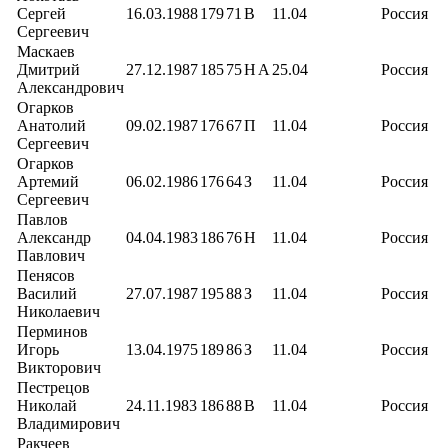
Сергей
16.03.1988
179
71
В
11.04
Россия
Сергеевич
Маскаев
Дмитрий
27.12.1987
185
75
Н
А
25.04
Россия
Александрович
Огарков
Анатолий
09.02.1987
176
67
П
11.04
Россия
Сергеевич
Огарков
Артемий
06.02.1986
176
64
З
11.04
Россия
Сергеевич
Павлов
Александр
04.04.1983
186
76
Н
11.04
Россия
Павлович
Пенясов
Василий
27.07.1987
195
88
З
11.04
Россия
Николаевич
Перминов
Игорь
13.04.1975
189
86
З
11.04
Россия
Викторович
Пестрецов
Николай
24.11.1983
186
88
В
11.04
Россия
Владимирович
Ракчеев