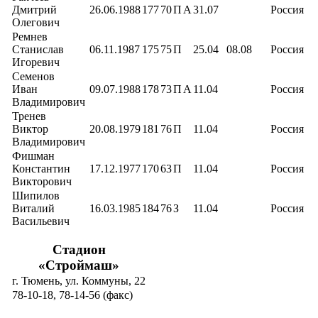
Дмитрий
26.06.1988
177
70
П
А
31.07
Россия
Олегович
Ремнев
Станислав
06.11.1987
175
75
П
25.04
08.08
Россия
Игоревич
Семенов
Иван
09.07.1988
178
73
П
А
11.04
Россия
Владимирович
Тренев
Виктор
20.08.1979
181
76
П
11.04
Россия
Владимирович
Фишман
Константин
17.12.1977
170
63
П
11.04
Россия
Викторович
Шипилов
Виталий
16.03.1985
184
76
З
11.04
Россия
Васильевич
Стадион
«Строймаш»
г. Тюмень, ул. Коммуны, 22
78-10-18, 78-14-56 (факс)