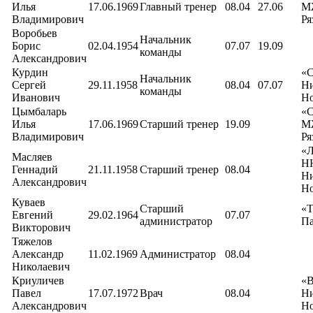
Илья
17.06.1969
Главный тренер
08.04
27.06
М
Владимирович
Ря
Воробьев
Начальник
Борис
02.04.1954
07.07
19.09
команды
Александрович
Курдин
«С
Начальник
Сергей
29.11.1958
08.04
07.07
Н
команды
Иванович
Но
Цымбаларь
«С
Илья
17.06.1969
Старший тренер
19.09
М
Владимирович
Ря
«Л
Масляев
Н
Геннадий
21.11.1958
Старший тренер
08.04
Н
Александрович
Но
Куваев
Старший
«Т
Евгений
29.02.1964
07.07
администратор
Па
Викторович
Тяжелов
Александр
11.02.1969
Администратор
08.04
Николаевич
Криуличев
«В
Павел
17.07.1972
Врач
08.04
Н
Александрович
Но