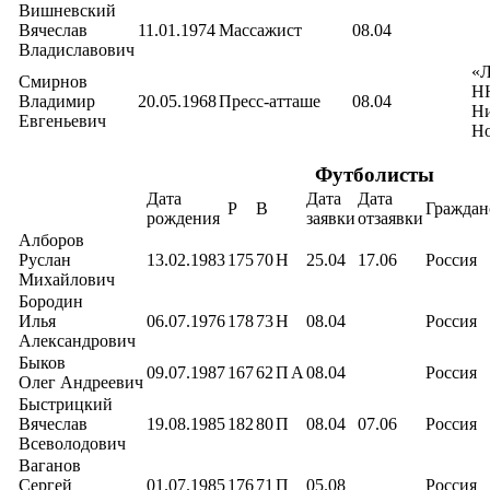
Вишневский
Вячеслав
11.01.1974
Массажист
08.04
Владиславович
«Л
Смирнов
Н
Владимир
20.05.1968
Пресс-атташе
08.04
Н
Евгеньевич
Но
Футболисты
Дата
Дата
Дата
Р
В
Граждан
рождения
заявки
отзаявки
Алборов
Руслан
13.02.1983
175
70
Н
25.04
17.06
Россия
Михайлович
Бородин
Илья
06.07.1976
178
73
Н
08.04
Россия
Александрович
Быков
09.07.1987
167
62
П
А
08.04
Россия
Олег Андреевич
Быстрицкий
Вячеслав
19.08.1985
182
80
П
08.04
07.06
Россия
Всеволодович
Ваганов
Сергей
01.07.1985
176
71
П
05.08
Россия