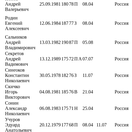
Андрей
25.09.1981
180
78
П
08.04
Россия
Валерьевич
Родин
Евгений
12.06.1984
187
77
З
08.04
Россия
Алексеевич
Сальников
Андрей
13.03.1982
190
87
П
05.08
Россия
Владимирович
Секретов
Андрей
13.12.1989
175
72
П
А
07.07
Россия
Вадимович
Синеоков
Константин
30.05.1978
182
76
З
11.07
Россия
Николаевич
Скичко
Игорь
04.08.1981
185
76
В
21.04
Россия
Викторович
Сонин
Александр
06.08.1983
175
71
Н
25.04
Россия
Николаевич
Учуров
Эдуард
20.12.1979
177
68
П
08.04
11.07
Россия
Анатольевич