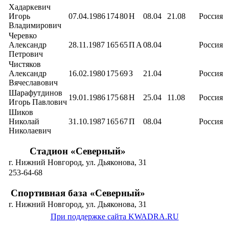
Хадаркевич
Игорь
07.04.1986
174
80
Н
08.04
21.08
Россия
Владимирович
Черевко
Александр
28.11.1987
165
65
П
А
08.04
Россия
Петрович
Чистяков
Александр
16.02.1980
175
69
З
21.04
Россия
Вячеславович
Шарафутдинов
19.01.1986
175
68
Н
25.04
11.08
Россия
Игорь Павлович
Шиков
Николай
31.10.1987
165
67
П
08.04
Россия
Николаевич
Стадион «Северный»
г. Нижний Новгород, ул. Дьяконова, 31
253-64-68
Спортивная база «Северный»
г. Нижний Новгород, ул. Дьяконова, 31
При поддержке сайта KWADRA.RU