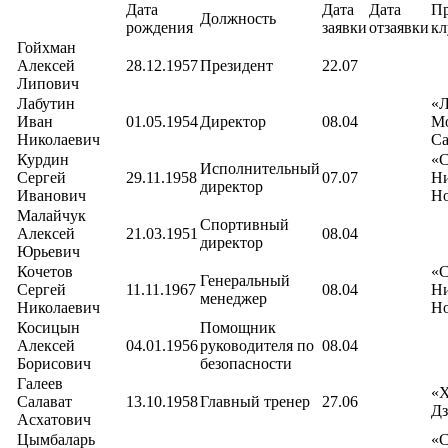
Дата
Дата
Дата
П
Должность
рождения
заявки
отзаявки
кл
Гойхман
Алексей
28.12.1957
Президент
22.07
Липович
Лабутин
«Л
Иван
01.05.1954
Директор
08.04
М
Николаевич
Са
Курдин
«С
Исполнительный
Сергей
29.11.1958
07.07
Н
директор
Иванович
Но
Малайчук
Спортивный
Алексей
21.03.1951
08.04
директор
Юрьевич
Кочетов
«С
Генеральный
Сергей
11.11.1967
08.04
Н
менеджер
Николаевич
Но
Косицын
Помощник
Алексей
04.01.1956
руководителя по
08.04
Борисович
безопасности
Галеев
«
Салават
13.10.1958
Главный тренер
27.06
Дз
Асхатович
Цымбаларь
«С