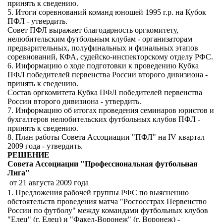
принять к сведению.
5. Итоги соревнований команд юношей 1995 г.р. на Кубок
ПФЛ - утвердить.
Совет ПФЛ выражает благодарность оргкомитету,
нелюбительским футбольным клубам - организаторам
предварительных, полуфинальных и финальных этапов
соревнований, КФА, судейско-инспекторскому отделу РФС.
6. Информацию о ходе подготовки к проведению Кубка
ПФЛ победителей первенства России второго дивизиона -
принять к сведению.
Состав оргкомитета Кубка ПФЛ победителей первенства
России второго дивизиона - утвердить.
7. Информацию об итогах проведения семинаров юристов и
бухгалтеров нелюбительских футбольных клубов ПФЛ -
принять к сведению.
8. План работы Совета Ассоциации "ПФЛ" на IV квартал
2009 года - утвердить.
РЕШЕНИЕ
Совета Ассоциации "Профессиональная футбольная
Лига"
от 21 августа 2009 года
1. Предложения рабочей группы РФС по выяснению
обстоятельств проведения матча "Росгосстрах Первенство
России по футболу" между командами футбольных клубов
"Елец" (г. Елец) и "Факел-Воронеж" (г. Воронеж) -