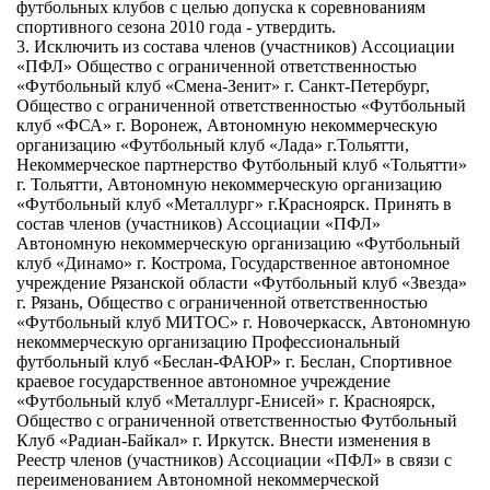
футбольных клубов с целью допуска к соревнованиям
спортивного сезона 2010 года - утвердить.
3. Исключить из состава членов (участников) Ассоциации
«ПФЛ» Общество с ограниченной ответственностью
«Футбольный клуб «Смена-Зенит» г. Санкт-Петербург,
Общество с ограниченной ответственностью «Футбольный
клуб «ФСА» г. Воронеж, Автономную некоммерческую
организацию «Футбольный клуб «Лада» г.Тольятти,
Некоммерческое партнерство Футбольный клуб «Тольятти»
г. Тольятти, Автономную некоммерческую организацию
«Футбольный клуб «Металлург» г.Красноярск. Принять в
состав членов (участников) Ассоциации «ПФЛ»
Автономную некоммерческую организацию «Футбольный
клуб «Динамо» г. Кострома, Государственное автономное
учреждение Рязанской области «Футбольный клуб «Звезда»
г. Рязань, Общество с ограниченной ответственностью
«Футбольный клуб МИТОС» г. Новочеркасск, Автономную
некоммерческую организацию Профессиональный
футбольный клуб «Беслан-ФАЮР» г. Беслан, Спортивное
краевое государственное автономное учреждение
«Футбольный клуб «Металлург-Енисей» г. Красноярск,
Общество с ограниченной ответственностью Футбольный
Клуб «Радиан-Байкал» г. Иркутск. Внести изменения в
Реестр членов (участников) Ассоциации «ПФЛ» в связи с
переименованием Автономной некоммерческой