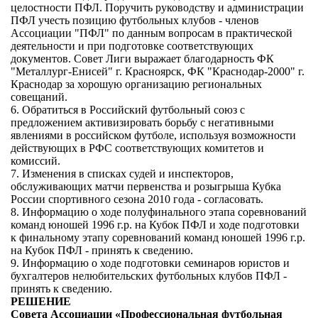
целостности ПФЛ. Поручить руководству и администрации
ПФЛ учесть позицию футбольных клубов - членов
Ассоциации "ПФЛ" по данным вопросам в практической
деятельности и при подготовке соответствующих
документов. Совет Лиги выражает благодарность ФК
"Металлург-Енисей" г. Красноярск, ФК "Краснодар-2000" г.
Краснодар за хорошую организацию региональных
совещаний.
6. Обратиться в Российский футбольный союз с
предложением активизировать борьбу с негативными
явлениями в российском футболе, используя возможности
действующих в РФС соответствующих комитетов и
комиссий.
7. Изменения в списках судей и инспекторов,
обслуживающих матчи первенства и розыгрыша Кубка
России спортивного сезона 2010 года - согласовать.
8. Информацию о ходе полуфинального этапа соревнований
команд юношей 1996 г.р. на Кубок ПФЛ и ходе подготовки
к финальному этапу соревнований команд юношей 1996 г.р.
на Кубок ПФЛ - принять к сведению.
9. Информацию о ходе подготовки семинаров юристов и
бухгалтеров нелюбительских футбольных клубов ПФЛ -
принять к сведению.
РЕШЕНИЕ
Совета Ассоциации «Профессиональная футбольная