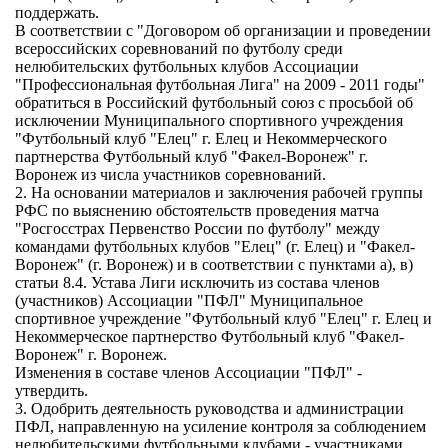
поддержать.
В соответствии с "Договором об организации и проведении
всероссийских соревнований по футболу среди
нелюбительских футбольных клубов Ассоциации
"Профессиональная футбольная Лига" на 2009 - 2011 годы"
обратиться в Российский футбольный союз с просьбой об
исключении Муниципального спортивного учреждения
"Футбольный клуб "Елец" г. Елец и Некоммерческого
партнерства Футбольный клуб "Факел-Воронеж" г.
Воронеж из числа участников соревнований.
2. На основании материалов и заключения рабочей группы
РФС по выяснению обстоятельств проведения матча
"Росгосстрах Первенство России по футболу" между
командами футбольных клубов "Елец" (г. Елец) и "Факел-
Воронеж" (г. Воронеж) и в соответствии с пунктами а), в)
статьи 8.4. Устава Лиги исключить из состава членов
(участников) Ассоциации "ПФЛ" Муниципальное
спортивное учреждение "Футбольный клуб "Елец" г. Елец и
Некоммерческое партнерство Футбольный клуб "Факел-
Воронеж" г. Воронеж.
Изменения в составе членов Ассоциации "ПФЛ" -
утвердить.
3. Одобрить деятельность руководства и администрации
ПФЛ, направленную на усиление контроля за соблюдением
нелюбительскими футбольными клубами - участниками