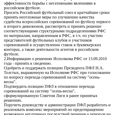
эффективности борьбы с негативными явлениями в
российском футболе.
Просить Российский футбольный союз в кратчайшие сроки
принять неотложные меры по улучшению качества
судейства всероссийских соревнований по футболу первого
и второго дивизионов, рассмотреть и принять решение
соответствующими структурными подразделениями РФС
по материалам, направленным в РФС, в т.ч. по участию
представителей футбольных клубов и участников
соревнований в осуществлении ставок в букмекерских
конторах, а также деятельности агентов в российском
футболе.
2.Информацию о решениях Исполкома РФС от 13.09.2010
года - принять к сведению.
Одобрить и поддержать позицию Президента ПФЛ Н.А.
Толстых, выраженную на Исполкоме РФС при голосовании
по вопросу перехода соревнований на систему "осень-
весна".
Подтвердить позицию ПФЛ в отношении перехода
соревнований на систему "осень-весна",
сформулированную Советом Лиги в ранее принятых
решениях.
Поручить руководству и администрации ПФЛ разработать и
реализовать комплекс мероприятий по предотвращению
возможных негативных последствий решения о переходе на