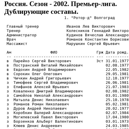
Россия. Сезон - 2002. Премьер-лига.
Дублирующие составы.
                          1. "Ротор-д" Волгоград
                                                                          
 Главный тренер            Иванов Лев Викторович               19.12.1967 
 Тренер                    Колесников Геннадий Викторович      12.01.1960 
 Администратор             Кудинов Вячеслав Александрович      17.08.1953 
 Врач                      Романов Константин Борисович        30.07.1957 
 Массажист                 Марушкин Сергей Юрьевич             26.01.1968 
                                                                          
 Ам                 ФИО                 Грж Дата рожд. Рст Вс  Игр   Гол  Пред  Уд        Пришел              Ушел        
 -- ----------------------------------- --- ---------- --- -- ----- ----- ---- ---- ------------------ ------------------ 
 в  Парейко Сергей Викторович           Эст 31.01.1977 198 92    18   -15                                                 
 в  Постранский Виталий Михайлович          02.08.1977 186 83    10   -10                                                 
 в  Евдохин Андрей Владимирович             22.05.1982 196 82     8   -14                                                 
 в  Сорокин Олег Олегович                   29.05.1981 194 77     4    -2                                                 
 в  Чичкин Андрей Григорьевич               12.10.1977 195 81     3                                                       
 з  Тимофеев Сергей Владимирович            26.06.1981 185 78    28          6                                            
 з  Епифанов Алексей Юрьевич                21.07.1983 187 72    21          2                                            
 з  Коваленко Дмитрий Владимирович          02.08.1982 189 79    21     1    6    1                                       
 з  Самойлов Николай Александрович          03.01.1980 182 75    19                                                       
 з  Матьола Денис Николаевич                25.10.1978 182 76     8          1                                            
 з  Романов Роман Николаевич                05.02.1981 184 76     8     1    1                                            
 з  Дуров Андрей Николаевич                 20.02.1977 186 80     7          1                         "Ротор" Вг         
 з  Коробкин Валерий Александрович          02.07.1984 181 72     7                 ???                "Ротор" Вг         
 з  Могилевский Павел Викторович            17.04.1980 184 77     5     1    1                                            
 з  Борзенков Альберт Валентинович          03.01.1973 185 80     1                                                       
 з  Клюев Денис Андреевич                   24.03.1985 177 69     1                 ???                "Ротор" Вг         
 з  Олеников Николай Владимирович           24.05.1975 188 82     1     1                                                 
 з  Сыроватко Владимир Владимирович         15.06.1979 187 79     1                                                       
 з  Жуков Иван Николаевич                   04.02.1985 177 68                       ???                ???                
 п  Михайлов Сергей Валерьевич              23.09.1983 176 65    27     2    2                                            
 п  Мысин Михаил Викторович                 22.05.1979 186 67    17     6    1    1                    "Ротор" Вг         
 п  Котовенко Павел Иванович            Укр 25.03.1979 181 69    16     6    5                                            
 п  Гайдуков Александр Александрович        25.01.1979 166 57    15     1                                                 
 п  Трифонов Олег Вячеславович              09.06.1981 174 69    15     5    4    1                                       
 п  Рашевский Сергей Александрович          13.06.1980 185 78    14          3                                            
 п  Вергун Роман Богданович                 23.12.1979 187 75    11          2                                            
 п  Музафаров Роман Русланович              30.03.1984 174 64    10          1      ???                "Текстильщик" Кмш  
 п  Тельнов Максим Сергеевич                02.11.1982 178 70    10                                                       
 п  Бобров Иван Геннадьевич                 05.07.1984 178 68     9     1    1    1 "Ротор" Вг         "Ротор" Вг         
 п  Смирнов Владимир Анатольевич            02.08.1977 181 72     9                                    "Ротор" Вг         
 п  Дубенский Захар Владимирович            19.10.1978 177 67     7          1                         "Ротор" Вг         
 п  Костров Дмитрий Геннадьевич             05.08.1981 186 79     7     1                                                 
 п  Тищенко Максим Викторович           Укр 30.08.1974 184 80     7     1    1    1                                       
 п  Юрин Игорь Станиславович            Каз 03.07.1982 168 64     5                                                       
 п  Назаренко Вячеслав Сергеевич            05.05.1984 185 71     4                 ???                "Ротор" Вг         
 п  Супрун Александр Александрович          01.10.1985 172 68     4                 ???                "Ротор" Вг         
 п  Алдонин Евгений Валерьевич              22.01.1980 179 72     2                                                       
 п  Есипов Валерий Вячеславович             04.10.1971 170 69     2     1    2                                            
 п  Кудрин Сергей Иванович                  31.01.1985 168 62     2                 ???                                   
 п  Шевченко Сергей Юрьевич                 08.03.1980 179 63     1                                                       
 п  Князьков Евгений Анатольевич            20.05.1984 172 62                       ???                ???                
 п  Магомедов Магомед Гадживирович          19.10.1984 174 64                       ???                ???                
 н  Бондаренко Максим Викторович            16.06.1981 182 77    18     9    3    1                                       
 н  Зеленовский Владимир Викторович         20.06.1983 180 74    15     6    2                                            
 н  Зернов Александр Сергеевич              21.07.1974 176 70    15     6    3                                            
 н  Омельченко Александр Константинович     11.02.1983 170 70    14     1    4                                            
 н  Зубко Денис Иванович                    07.11.1974 190 80    11     6    2    1                                       
 н  Павлюченко Роман Анатольевич            15.12.1981 188 78     7     4    1    1                                       
 н  Борисов Виктор Юрьевич                  12.04.1985 180 71     3     1           ???                "Ротор" Вг         
 н  Белявский Александр Григорьевич         24.01.1985 182 73     1                 ???                "Ротор" Вг         
 н  Савин Евгений Леонидович                19.04.1984 184 74     1                 "Ротор" Вг         "Рязань-Агрокомпле 
 н  Шевченко Кирилл Владимирович            10.08.1984 180 71                       ???                ???                

                        2. "Торпедо-ЗИЛ-д" Москва
                                                                          
 Главный тренер            Никонов Вадим Станиславович         09.08.1948 
 Врач                      Чекмарев Павел Иванович             06.07.1966 
 Массажист                 Талалаев Анатолий Викторович        19.02.1952 
                                                                          
 Ам                 ФИО                 Грж Дата рожд. Рст Вс  Игр   Гол  Пред  Уд        Пришел              Ушел        
 -- ----------------------------------- --- ---------- --- -- ----- ----- ---- ---- ------------------ ------------------ 
 в  Астахов Виталий Геннадьевич             09.01.1979 195 78    20   -23                                                 
 в  Козко Сергей Викторович                 12.04.1975 188 82    13   -11                                                 
 в  Помазун Александр Васильевич            11.10.1971 192 88     2    -1                                                 
 з  Андреев Денис Юрьевич                   26.01.1980 183 76    30     1                                                 
 з  Мусатов Алексей Алексеевич              17.10.1980 184 80    27     1   13                                            
 з  Ковалев Александр Евгеньевич            13.05.1980 182 71    26     3    1                                            
 з  Никитин Андрей Михайлович               24.03.1980 187 73    22                                                       
 з  Романов Сергей Геннадьевич              11.03.1983 174 70    21          4      ???                "Торпедо-ЗИЛ" М    
 з  Романов Сергей Геннадьевич              11.03.1983 174 70    21          4      ???                "Торпедо-ЗИЛ" М    
 з  Орлов Кирилл Евгеньевич                 18.01.1983 179 74    20     1    4    1                                       
 з  Бородкин Александр Анатольевич          01.10.1971 181 77    11          3                                            
 з  Смирнов Дмитрий Николаевич              09.11.1980 184 76    10                                                       
 з  Селезнев Сергей Анатольевич         Укр 17.02.1975 187 79     9          1                                            
 з  Демин Эдуард Викторович                 26.03.1974 190 81     7          1                                            
 з  Мороз Юрий Леонтьевич               Укр 08.09.1970 184 76     3          1                                            
 з  Гражюнас Тадас                      Лит 18.04.1978 192 83     2                                                       
 з  Гущин Алексей Анатольевич               21.10.1971 182 81     2                                                       
 з  Дедура Игнас     