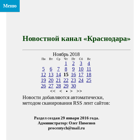
Меню
Новостной канал «Краснодара»
Ноябрь 2018
Пн
Вт
Ср
Чт
Пт
Сб
Вс
1
2
3
4
5
6
7
8
9
10
11
12
13
14
15
16
17
18
19
20
21
22
23
24
25
26
27
28
29
30
<<
<
•
>
>>
Новости добавляются автоматически,
методом сканирования RSS лент сайтов:
Раздел создан 29 января 2016 года.
Администратор: Олег Пименов
procentych@mail.ru