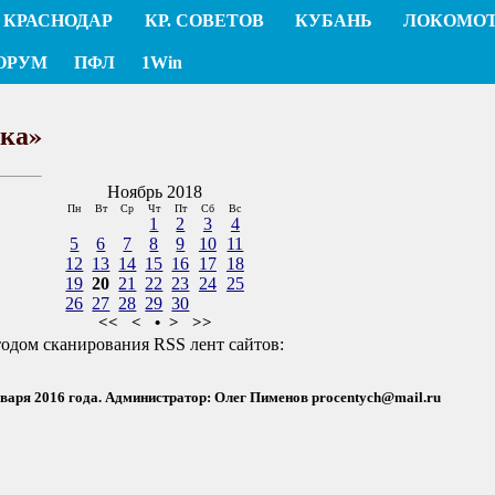
КРАСНОДАР
КР. СОВЕТОВ
КУБАНЬ
ЛОКОМО
ОРУМ
ПФЛ
1Win
ака»
Ноябрь 2018
Пн
Вт
Ср
Чт
Пт
Сб
Вс
1
2
3
4
5
6
7
8
9
10
11
12
13
14
15
16
17
18
19
20
21
22
23
24
25
26
27
28
29
30
<<
<
•
>
>>
тодом сканирования RSS лент сайтов:
нваря 2016 года. Администратор: Олег Пименов
procentych@mail.ru