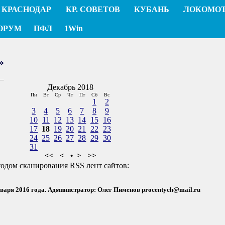
КРАСНОДАР
КР. СОВЕТОВ
КУБАНЬ
ЛОКОМО
ОРУМ
ПФЛ
1Win
»
Декабрь 2018
Пн
Вт
Ср
Чт
Пт
Сб
Вс
1
2
3
4
5
6
7
8
9
10
11
12
13
14
15
16
17
18
19
20
21
22
23
24
25
26
27
28
29
30
31
<<
<
•
>
>>
тодом сканирования RSS лент сайтов:
нваря 2016 года. Администратор: Олег Пименов
procentych@mail.ru