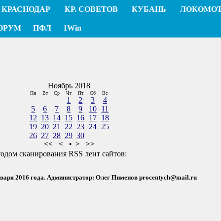
КРАСНОДАР
КР. СОВЕТОВ
КУБАНЬ
ЛОКОМО
ОРУМ
ПФЛ
1Win
Ноябрь 2018
Пн
Вт
Ср
Чт
Пт
Сб
Вс
1
2
3
4
5
6
7
8
9
10
11
12
13
14
15
16
17
18
19
20
21
22
23
24
25
26
27
28
29
30
<<
<
•
>
>>
тодом сканирования RSS лент сайтов:
нваря 2016 года. Администратор: Олег Пименов
procentych@mail.ru