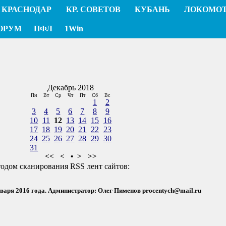
КРАСНОДАР
КР. СОВЕТОВ
КУБАНЬ
ЛОКОМО
ОРУМ
ПФЛ
1Win
Декабрь 2018
Пн
Вт
Ср
Чт
Пт
Сб
Вс
1
2
3
4
5
6
7
8
9
10
11
12
13
14
15
16
17
18
19
20
21
22
23
24
25
26
27
28
29
30
31
<<
<
•
>
>>
тодом сканирования RSS лент сайтов:
нваря 2016 года. Администратор: Олег Пименов
procentych@mail.ru