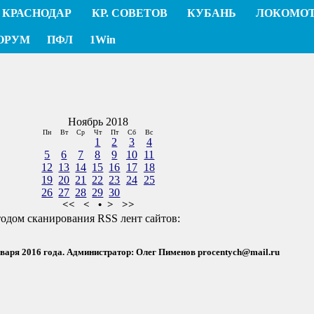
КРАСНОДАР
КР. СОВЕТОВ
КУБАНЬ
ЛОКОМО
ОРУМ
ПФЛ
1Win
Ноябрь 2018
Пн
Вт
Ср
Чт
Пт
Сб
Вс
1
2
3
4
5
6
7
8
9
10
11
12
13
14
15
16
17
18
19
20
21
22
23
24
25
26
27
28
29
30
<<
<
•
>
>>
тодом сканирования RSS лент сайтов:
нваря 2016 года. Администратор: Олег Пименов
procentych@mail.ru