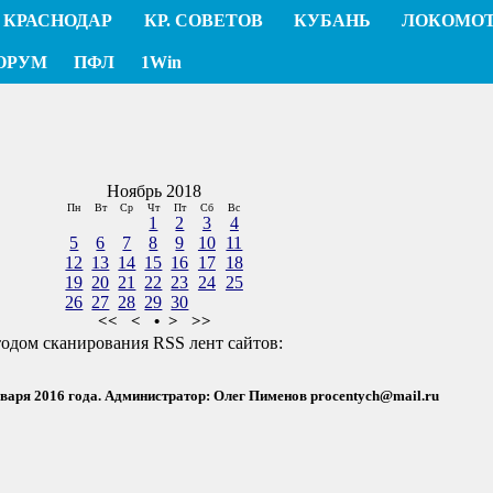
КРАСНОДАР
КР. СОВЕТОВ
КУБАНЬ
ЛОКОМО
ОРУМ
ПФЛ
1Win
Ноябрь 2018
Пн
Вт
Ср
Чт
Пт
Сб
Вс
1
2
3
4
5
6
7
8
9
10
11
12
13
14
15
16
17
18
19
20
21
22
23
24
25
26
27
28
29
30
<<
<
•
>
>>
тодом сканирования RSS лент сайтов:
нваря 2016 года. Администратор: Олег Пименов
procentych@mail.ru