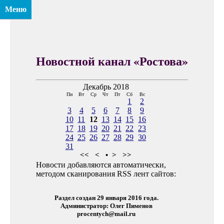
Меню
Новостной канал «Ростова»
Декабрь 2018
Пн
Вт
Ср
Чт
Пт
Сб
Вс
1
2
3
4
5
6
7
8
9
10
11
12
13
14
15
16
17
18
19
20
21
22
23
24
25
26
27
28
29
30
31
<<
<
•
>
>>
Новости добавляются автоматически,
методом сканирования RSS лент сайтов:
Раздел создан 29 января 2016 года.
Администратор: Олег Пименов
procentych@mail.ru