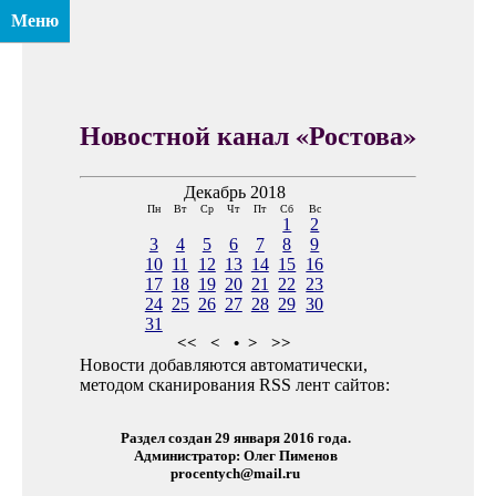
Меню
Новостной канал «Ростова»
Декабрь 2018
Пн
Вт
Ср
Чт
Пт
Сб
Вс
1
2
3
4
5
6
7
8
9
10
11
12
13
14
15
16
17
18
19
20
21
22
23
24
25
26
27
28
29
30
31
<<
<
•
>
>>
Новости добавляются автоматически,
методом сканирования RSS лент сайтов:
Раздел создан 29 января 2016 года.
Администратор: Олег Пименов
procentych@mail.ru