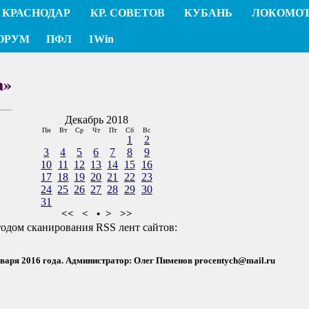
КРАСНОДАР
КР. СОВЕТОВ
КУБАНЬ
ЛОКОМО
ОРУМ
ПФЛ
1Win
а»
Декабрь 2018
Пн
Вт
Ср
Чт
Пт
Сб
Вс
1
2
3
4
5
6
7
8
9
10
11
12
13
14
15
16
17
18
19
20
21
22
23
24
25
26
27
28
29
30
31
<<
<
•
>
>>
тодом сканирования RSS лент сайтов:
нваря 2016 года. Администратор: Олег Пименов
procentych@mail.ru