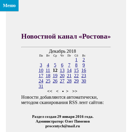
Меню
Новостной канал «Ростова»
Декабрь 2018
Пн
Вт
Ср
Чт
Пт
Сб
Вс
1
2
3
4
5
6
7
8
9
10
11
12
13
14
15
16
17
18
19
20
21
22
23
24
25
26
27
28
29
30
31
<<
<
•
>
>>
Новости добавляются автоматически,
методом сканирования RSS лент сайтов:
Раздел создан 29 января 2016 года.
Администратор: Олег Пименов
procentych@mail.ru