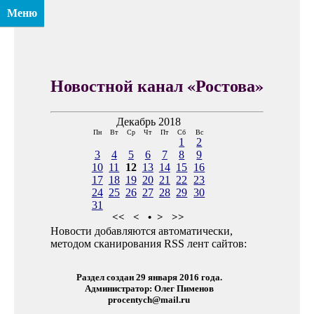
Меню
Новостной канал «Ростова»
Декабрь 2018
Пн
Вт
Ср
Чт
Пт
Сб
Вс
1
2
3
4
5
6
7
8
9
10
11
12
13
14
15
16
17
18
19
20
21
22
23
24
25
26
27
28
29
30
31
<<
<
•
>
>>
Новости добавляются автоматически,
методом сканирования RSS лент сайтов:
Раздел создан 29 января 2016 года.
Администратор: Олег Пименов
procentych@mail.ru