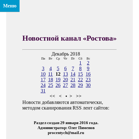
Меню
Новостной канал «Ростова»
Декабрь 2018
Пн
Вт
Ср
Чт
Пт
Сб
Вс
1
2
3
4
5
6
7
8
9
10
11
12
13
14
15
16
17
18
19
20
21
22
23
24
25
26
27
28
29
30
31
<<
<
•
>
>>
Новости добавляются автоматически,
методом сканирования RSS лент сайтов:
Раздел создан 29 января 2016 года.
Администратор: Олег Пименов
procentych@mail.ru