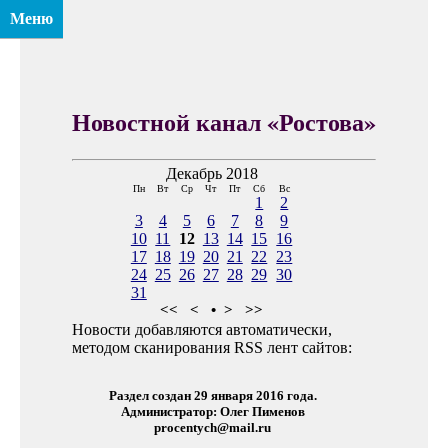
Меню
Новостной канал «Ростова»
Декабрь 2018
Пн
Вт
Ср
Чт
Пт
Сб
Вс
1
2
3
4
5
6
7
8
9
10
11
12
13
14
15
16
17
18
19
20
21
22
23
24
25
26
27
28
29
30
31
<<
<
•
>
>>
Новости добавляются автоматически,
методом сканирования RSS лент сайтов:
Раздел создан 29 января 2016 года.
Администратор: Олег Пименов
procentych@mail.ru