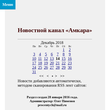
Меню
Новостной канал «Амкара»
Декабрь 2018
Пн
Вт
Ср
Чт
Пт
Сб
Вс
1
2
3
4
5
6
7
8
9
10
11
12
13
14
15
16
17
18
19
20
21
22
23
24
25
26
27
28
29
30
31
<<
<
•
>
>>
Новости добавляются автоматически,
методом сканирования RSS лент сайтов:
Раздел создан 28 января 2016 года.
Администратор: Олег Пименов
procentych@mail.ru