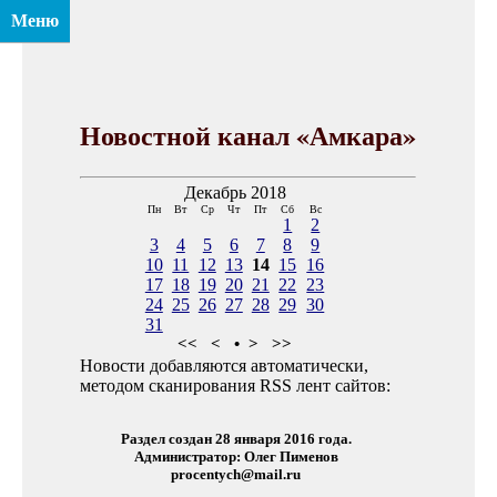
Меню
Новостной канал «Амкара»
Декабрь 2018
Пн
Вт
Ср
Чт
Пт
Сб
Вс
1
2
3
4
5
6
7
8
9
10
11
12
13
14
15
16
17
18
19
20
21
22
23
24
25
26
27
28
29
30
31
<<
<
•
>
>>
Новости добавляются автоматически,
методом сканирования RSS лент сайтов:
Раздел создан 28 января 2016 года.
Администратор: Олег Пименов
procentych@mail.ru