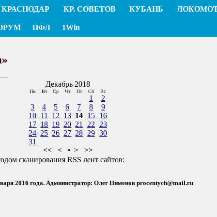
КРАСНОДАР
КР. СОВЕТОВ
КУБАНЬ
ЛОКОМО
ОРУМ
ПФЛ
1Win
а»
Декабрь 2018
Пн
Вт
Ср
Чт
Пт
Сб
Вс
1
2
3
4
5
6
7
8
9
10
11
12
13
14
15
16
17
18
19
20
21
22
23
24
25
26
27
28
29
30
31
<<
<
•
>
>>
тодом сканирования RSS лент сайтов:
нваря 2016 года. Администратор: Олег Пименов
procentych@mail.ru