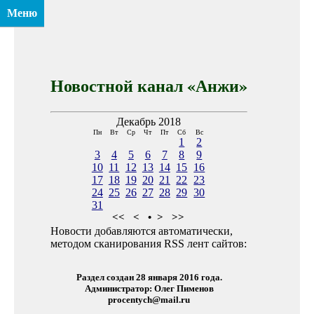
Меню
Новостной канал «Анжи»
Декабрь 2018
Пн
Вт
Ср
Чт
Пт
Сб
Вс
1
2
3
4
5
6
7
8
9
10
11
12
13
14
15
16
17
18
19
20
21
22
23
24
25
26
27
28
29
30
31
<<
<
•
>
>>
Новости добавляются автоматически,
методом сканирования RSS лент сайтов:
Раздел создан 28 января 2016 года.
Администратор: Олег Пименов
procentych@mail.ru