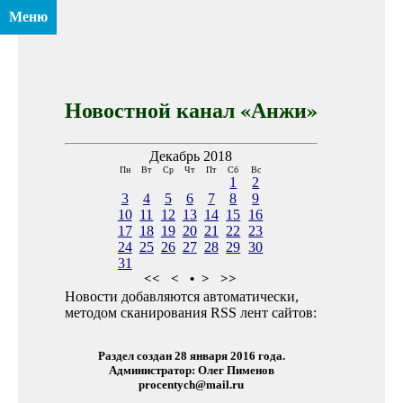
Меню
Новостной канал «Анжи»
Декабрь 2018
Пн
Вт
Ср
Чт
Пт
Сб
Вс
1
2
3
4
5
6
7
8
9
10
11
12
13
14
15
16
17
18
19
20
21
22
23
24
25
26
27
28
29
30
31
<<
<
•
>
>>
Новости добавляются автоматически,
методом сканирования RSS лент сайтов:
Раздел создан 28 января 2016 года.
Администратор: Олег Пименов
procentych@mail.ru