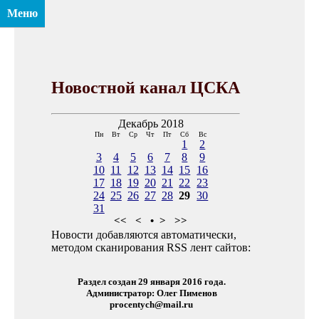
Меню
Новостной канал ЦСКА
Декабрь 2018
Пн
Вт
Ср
Чт
Пт
Сб
Вс
1
2
3
4
5
6
7
8
9
10
11
12
13
14
15
16
17
18
19
20
21
22
23
24
25
26
27
28
29
30
31
<<
<
•
>
>>
Новости добавляются автоматически,
методом сканирования RSS лент сайтов:
Раздел создан 29 января 2016 года.
Администратор: Олег Пименов
procentych@mail.ru