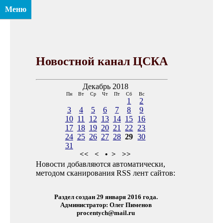
Меню
Новостной канал ЦСКА
Декабрь 2018
Пн
Вт
Ср
Чт
Пт
Сб
Вс
1
2
3
4
5
6
7
8
9
10
11
12
13
14
15
16
17
18
19
20
21
22
23
24
25
26
27
28
29
30
31
<<
<
•
>
>>
Новости добавляются автоматически,
методом сканирования RSS лент сайтов:
Раздел создан 29 января 2016 года.
Администратор: Олег Пименов
procentych@mail.ru